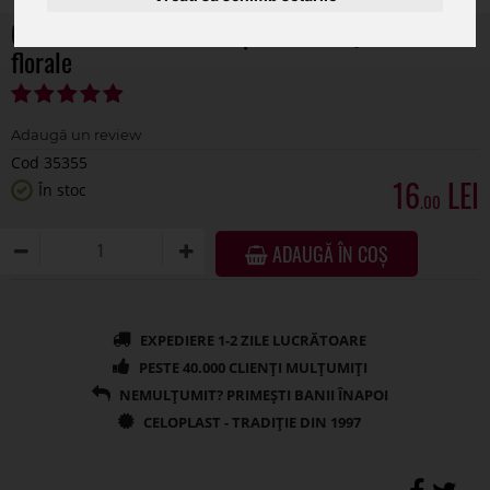
Cos rotund model floral pentru aranjamente
florale
Cod 35355
16
În stoc
.00
ADAUGĂ ÎN COȘ