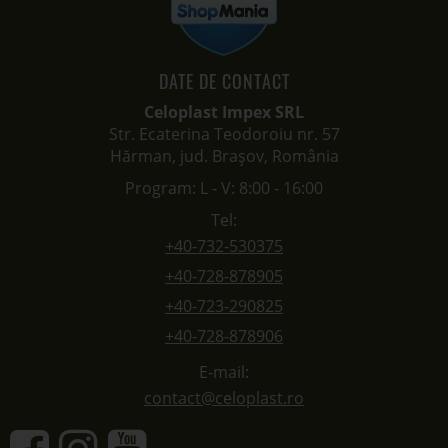
DATE DE CONTACT
Celoplast Impex SRL
Str. Ecaterina Teodoroiu nr. 57
Hărman, jud. Brașov, România
Program: L - V: 8:00 - 16:00
Tel:
+40-732-530375
+40-728-878905
+40-723-290825
+40-728-878906
E-mail:
contact@celoplast.ro