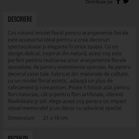
DESCRIERE
Cos rotund model floral pentru aranjamente florale
este accesoriul ideal pentru a crea decoruri
spectaculoase și elegante în orice spațiu. Cu un
design delicat, inspirat din natură, acest coș este
perfect pentru realizarea unor aranjamente florale
deosebite, fie pentru evenimente speciale, fie pentru
decorul casei tale. Fabricat din materiale de calitate,
cu un model floral estetic, adaugă un plus de
rafinament și romantism. Poate fi folosit atât pentru
flori naturale, cât și pentru flori artificiale, oferind
flexibilitate și stil. Alege acest coș pentru un impact
vizual memorabil și un decor cu adevărat special.
Dimensiuni 21 x 18 cm
RECENZII