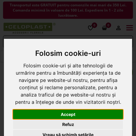
Transportul este GRATUIT pentru comenzile mai mari de 350 Lei.
Comanda minimă în valoare de 100 Lei. Expediere în 1 - 2 zile
lucrătoare.
0
0
Togg
navi
Folosim cookie-uri
< ÎNAPOI LA COSURI
Folosim cookie-uri și alte tehnologii de
urmărire pentru a îmbunătăți experiența ta de
navigare pe website-ul nostru, pentru afișa
conținut și reclame personalizate, pentru a
analiza traficul de pe website-ul nostru și
pentru a înțelege de unde vin vizitatorii noștri.
Accept
Refuz
Vreau să schimb setările