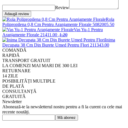
Review
Adaugă review
Rola
Polipropilena 0,8 Cm Pentru Aranjamente Florale
508200
5
.50
Vas Yu-1 Pentru
Aranjamente Florale
2141
1
.00
,
1
.20
Inima
Decupata 38 Cm Din Burete Umed Pentru Flori
2113
43
.00
COMANDĂ
RAPIDĂ
TRANSPORT GRATUIT
LA COMENZI MAI MARI DE 300 LEI
RETURNARE
14 ZILE
POSIBILITĂȚI MULTIPLE
DE PLATĂ
CONSULTANȚĂ
GRATUITĂ
Newsletter
Abonează-te la newsletterul nostru pentru a fi la curent cu cele mai
recente noutăți.
Mă abonez