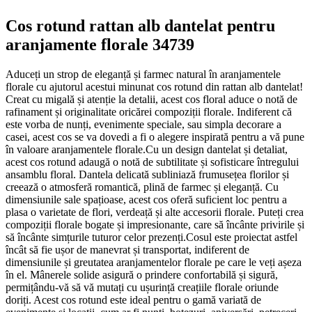
Cos rotund rattan alb dantelat pentru
aranjamente florale 34739
Aduceți un strop de eleganță și farmec natural în aranjamentele
florale cu ajutorul acestui minunat cos rotund din rattan alb dantelat!
Creat cu migală și atenție la detalii, acest cos floral aduce o notă de
rafinament și originalitate oricărei compoziții florale. Indiferent că
este vorba de nunți, evenimente speciale, sau simpla decorare a
casei, acest cos se va dovedi a fi o alegere inspirată pentru a vă pune
în valoare aranjamentele florale.Cu un design dantelat și detaliat,
acest cos rotund adaugă o notă de subtilitate și sofisticare întregului
ansamblu floral. Dantela delicată subliniază frumusețea florilor și
creează o atmosferă romantică, plină de farmec și eleganță. Cu
dimensiunile sale spațioase, acest cos oferă suficient loc pentru a
plasa o varietate de flori, verdeață și alte accesorii florale. Puteți crea
compoziții florale bogate și impresionante, care să încânte privirile și
să încânte simțurile tuturor celor prezenți.Cosul este proiectat astfel
încât să fie ușor de manevrat și transportat, indiferent de
dimensiunile și greutatea aranjamentelor florale pe care le veți așeza
în el. Mânerele solide asigură o prindere confortabilă și sigură,
permițându-vă să vă mutați cu ușurință creațiile florale oriunde
doriți. Acest cos rotund este ideal pentru o gamă variată de