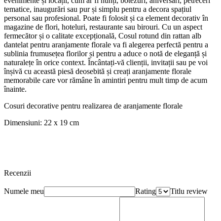
evenimente și locații, cum ar fi nunți, botezuri, aniversări, petreceri
tematice, inaugurări sau pur și simplu pentru a decora spațiul
personal sau profesional. Poate fi folosit și ca element decorativ în
magazine de flori, hoteluri, restaurante sau birouri. Cu un aspect
fermecător și o calitate excepțională, Cosul rotund din rattan alb
dantelat pentru aranjamente florale va fi alegerea perfectă pentru a
sublinia frumusețea florilor și pentru a aduce o notă de eleganță și
naturalețe în orice context. Încântați-vă clienții, invitații sau pe voi
înșivă cu această piesă deosebită și creați aranjamente florale
memorabile care vor rămâne în amintiri pentru mult timp de acum
înainte.
Cosuri decorative pentru realizarea de aranjamente florale
Dimensiuni: 22 x 19 cm
Recenzii
Numele meu
Rating
Titlu review