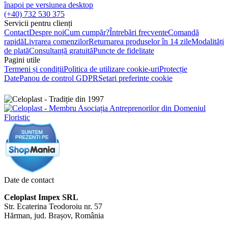
înapoi pe versiunea desktop
(+40) 732 530 375
Servicii pentru clienți
Contact
Despre noi
Cum cumpăr?
Întrebări frecvente
Comandă
rapidă
Livrarea comenzilor
Returnarea produselor în 14 zile
Modalități
de plată
Consultanță gratuită
Puncte de fidelitate
Pagini utile
Termeni și condiții
Politica de utilizare cookie-uri
Protecție
Date
Panou de control GDPR
Setari preferinte cookie
Date de contact
Celoplast Impex SRL
Str. Ecaterina Teodoroiu nr. 57
Hărman, jud. Brașov, România