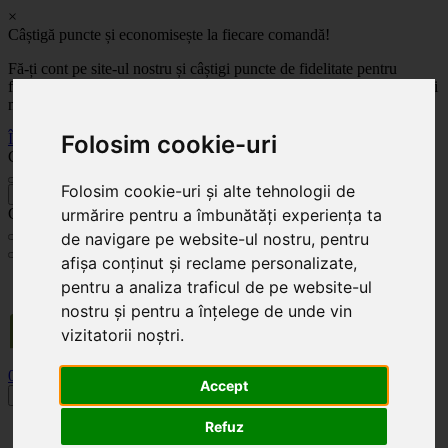
×
Câștigă puncte și economisește la fiecare comandă!
Fă-ți cont pe site-ul nostru și câștigi puncte de fidelitate pentru
fiecare comandă! Cu cât comanzi mai mult, cu atât economisești mai
mult!
Înregistrează-te acum
Folosim cookie-uri
Celoplast
Folosim cookie-uri și alte tehnologii de
înapoi
Celoplast
urmărire pentru a îmbunătăți experiența ta
de navigare pe website-ul nostru, pentru
afișa conținut și reclame personalizate,
Transportul este GRATUIT pentru comenzile mai mari de 350 Lei. Comanda minimă în
pentru a analiza traficul de pe website-ul
valoare de 100 Lei. Expediere în 1 - 2 zile lucrătoare.
nostru și pentru a înțelege de unde vin
vizitatorii noștri.
0
0
Accept
Toggle navigation
Refuz
Acasă