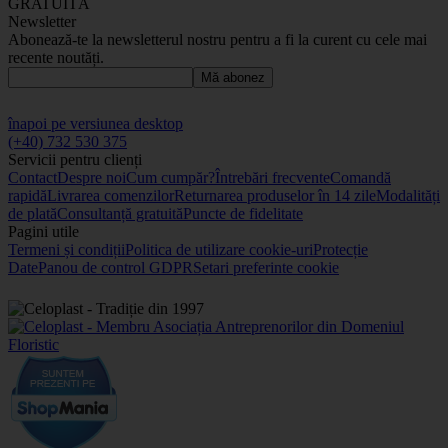
GRATUITĂ
Newsletter
Abonează-te la newsletterul nostru pentru a fi la curent cu cele mai
recente noutăți.
Mă abonez
înapoi pe versiunea desktop
(+40) 732 530 375
Servicii pentru clienți
Contact
Despre noi
Cum cumpăr?
Întrebări frecvente
Comandă
rapidă
Livrarea comenzilor
Returnarea produselor în 14 zile
Modalități
de plată
Consultanță gratuită
Puncte de fidelitate
Pagini utile
Termeni și condiții
Politica de utilizare cookie-uri
Protecție
Date
Panou de control GDPR
Setari preferinte cookie