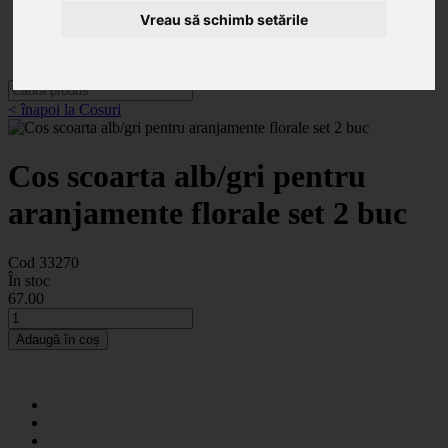
Categorii
Noutăți
Vreau să schimb setările
Promoții
Contact
< înapoi la Cosuri
Cos scoarta alb/gri pentru
aranjamente florale set 2 buc
Cod 33270
În stoc
67
.00
Adaugă în coș