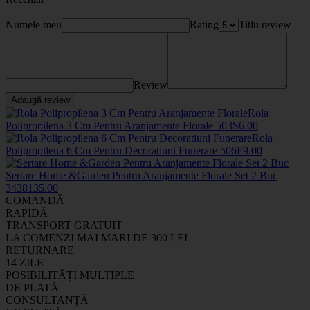
Numele meu
Rating
Titlu review
Review
Adaugă review
Rola
Polipropilena 3 Cm Pentru Aranjamente Florale
503S
6
.00
Rola
Polipropilena 6 Cm Pentru Decoratiuni Funerare
506F
9
.00
Sertare Home &Garden Pentru Aranjamente Florale Set 2 Buc
34381
35
.00
COMANDĂ
RAPIDĂ
TRANSPORT GRATUIT
LA COMENZI MAI MARI DE 300 LEI
RETURNARE
14 ZILE
POSIBILITĂȚI MULTIPLE
DE PLATĂ
CONSULTANȚĂ