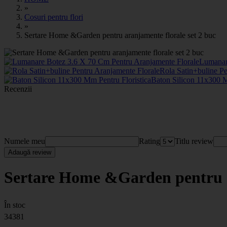
»
Cosuri pentru flori
»
Sertare Home &Garden pentru aranjamente florale set 2 buc
Lumanar
Rola Satin+buline P
Baton Silicon 11x300 M
Recenzii
Numele meu
Rating
Titlu review
Adaugă review
Sertare Home &Garden pentru a
În stoc
34381