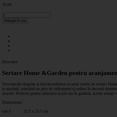
35
.00
Adaugă în coș
Descriere
Sertare Home &Garden pentru aranjamente
Descoperiți eleganța și funcționalitatea cu setul nostru de sertare Hom
și ușurință, aducând un plus de rafinament și ordine în decorul dumneavo
atractiv. Perfecte pentru utilizarea acasă sau în grădină, aceste sertare s
Dimensiuni:
cos 1 23,5 x 23,5 cm