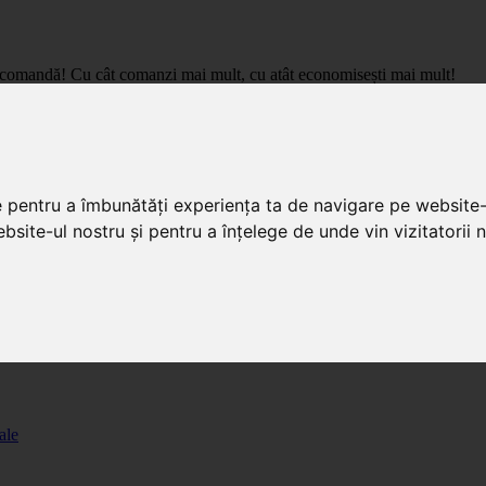
care comandă! Cu cât comanzi mai mult, cu atât economisești mai mult!
pret de importator, cu livrare in toata Romania.
e pentru a îmbunătăți experiența ta de navigare pe website-
bsite-ul nostru și pentru a înțelege de unde vin vizitatorii n
ale