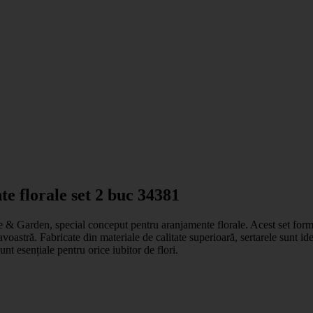
 florale set 2 buc 34381
e & Garden, special conceput pentru aranjamente florale. Acest set format 
astră. Fabricate din materiale de calitate superioară, sertarele sunt idea
unt esențiale pentru orice iubitor de flori.