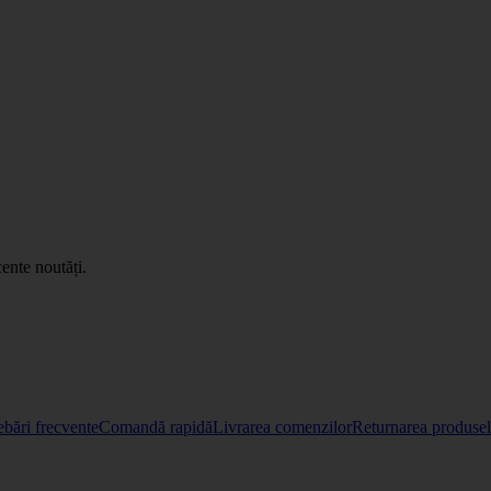
ente noutăți.
ebări frecvente
Comandă rapidă
Livrarea comenzilor
Returnarea produselo