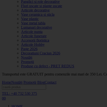
Panglici si role decorative
Flori uscate si plante uscate
Articole decorative
Vase ceramica si sticla
Vase plastic
Vase metal tabla
Lumanari decorative
Articole nunta
Articole funerare
Accesorii floristica
Articole Hobby
Paște 2026
Decoratiuni Craciun 2026
Noutăți
Promoții
Produse cu defect - PRET REDUS
Transportul este GRATUIT pentru comenzile mai mari de 350 Lei. Coma
Home
Noutăți
Promoții
Blog
Contact
TEL: +40 732 530 375
0
0
HOME