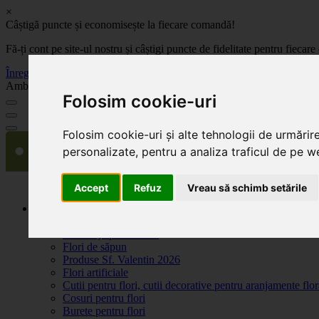
×
Câștigă puncte și economisește la fiecare comandă!
Fă-ți cont pe site-ul nostru și câștigi puncte de fidelitate pentru fie
Înregistrează-te acum
Ambalaje, decoratiuni si accesorii pentru flori. Produse de calitate la 
Folosim cookie-uri
Folosim cookie-uri și alte tehnologii de urmărir
personalizate, pentru a analiza traficul de pe we
Accept
Refuz
Vreau să schimb setările
Produse
Plante artificiale la ghiveci
Ambalaje pentru flori
Flori de săpun
Produse Sf. Valentin 2026
Flori artificiale
Cutii pentru flori, cutii decorative pentru aranjamente flor
Cosuri pentru flori
Burete pentru flori