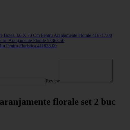
e Botez 3.6 X 70 Cm Pentru Aranjamente Florale
4167
17
.00
entru Aranjamente Florale
5336
3
.50
m Pentru Floristica
4118
38
.00
Review
ranjamente florale set 2 buc