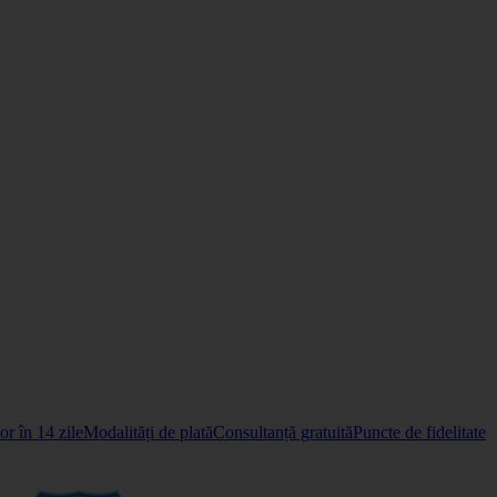
r în 14 zile
Modalități de plată
Consultanță gratuită
Puncte de fidelitate