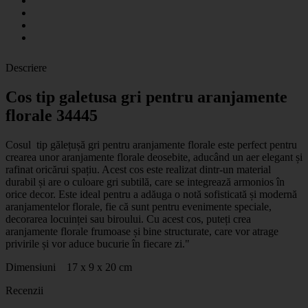
Descriere
Cos tip galetusa gri pentru aranjamente
florale 34445
Cosul tip gălețușă gri pentru aranjamente florale este perfect pentru
crearea unor aranjamente florale deosebite, aducând un aer elegant și
rafinat oricărui spațiu. Acest cos este realizat dintr-un material
durabil și are o culoare gri subtilă, care se integrează armonios în
orice decor. Este ideal pentru a adăuga o notă sofisticată și modernă
aranjamentelor florale, fie că sunt pentru evenimente speciale,
decorarea locuinței sau biroului. Cu acest cos, puteți crea
aranjamente florale frumoase și bine structurate, care vor atrage
privirile și vor aduce bucurie în fiecare zi."
Dimensiuni 17 x 9 x 20 cm
Recenzii