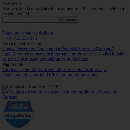
Newsletter
Abonează-te la newsletterul nostru pentru a fi la curent cu cele mai
recente noutăți.
Mă abonez
înapoi pe versiunea desktop
(+40) 732 530 375
Servicii pentru clienți
Contact
Despre noi
Cum cumpăr?
Întrebări frecvente
Comandă
rapidă
Livrarea comenzilor
Returnarea produselor în 14 zile
Modalități
de plată
Consultanță gratuită
Puncte de fidelitate
Pagini utile
Termeni și condiții
Politica de utilizare cookie-uri
Protecție
Date
Panou de control GDPR
Setari preferinte cookie