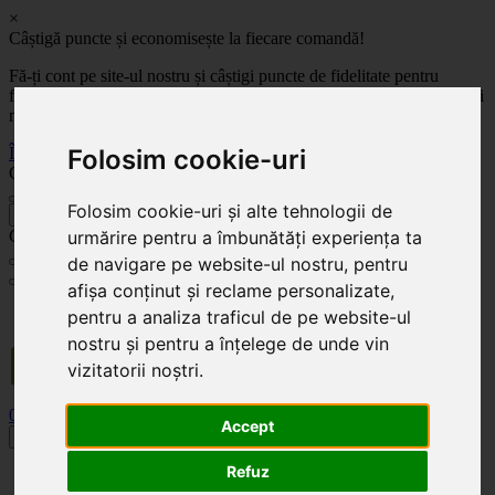
×
Câștigă puncte și economisește la fiecare comandă!
Fă-ți cont pe site-ul nostru și câștigi puncte de fidelitate pentru
fiecare comandă! Cu cât comanzi mai mult, cu atât economisești mai
mult!
Înregistrează-te acum
Folosim cookie-uri
Celoplast
Folosim cookie-uri și alte tehnologii de
înapoi
Celoplast
urmărire pentru a îmbunătăți experiența ta
de navigare pe website-ul nostru, pentru
afișa conținut și reclame personalizate,
Transportul este GRATUIT pentru comenzile mai mari de 350 Lei. Comanda minimă în
pentru a analiza traficul de pe website-ul
valoare de 100 Lei. Expediere în 1 - 2 zile lucrătoare.
nostru și pentru a înțelege de unde vin
vizitatorii noștri.
0
0
Accept
Toggle navigation
Refuz
Acasă