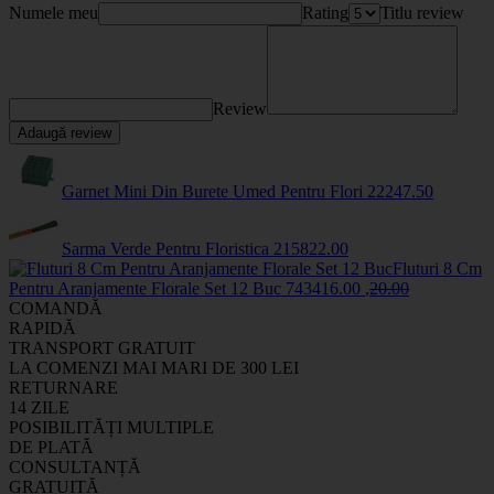
Numele meu
Rating
Titlu review
Review
Adaugă review
Garnet Mini Din Burete Umed Pentru Flori
2224
7
.50
Sarma Verde Pentru Floristica
2158
22
.00
Fluturi 8 Cm
Pentru Aranjamente Florale Set 12 Buc
7434
16
.00
,
20
.00
COMANDĂ
RAPIDĂ
TRANSPORT GRATUIT
LA COMENZI MAI MARI DE 300 LEI
RETURNARE
14 ZILE
POSIBILITĂȚI MULTIPLE
DE PLATĂ
CONSULTANȚĂ
GRATUITĂ