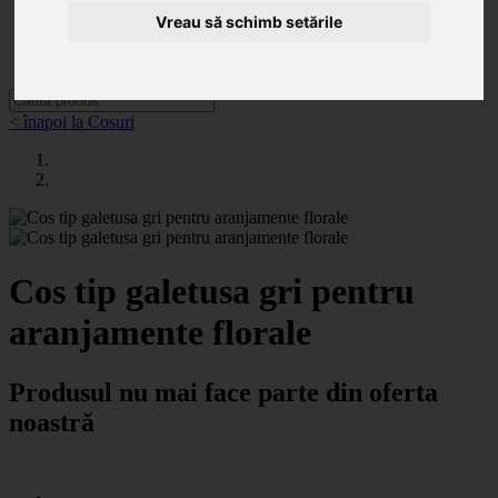
Categorii
Noutăți
Vreau să schimb setările
Promoții
Contact
< înapoi la Cosuri
Cos tip galetusa gri pentru
aranjamente florale
Produsul nu mai face parte din oferta
noastră