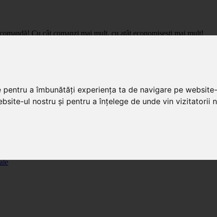
care comandă! Cu cât comanzi mai mult, cu atât economisești mai mult!
pret de importator, cu livrare in toata Romania.
e pentru a îmbunătăți experiența ta de navigare pe website-
bsite-ul nostru și pentru a înțelege de unde vin vizitatorii n
ale