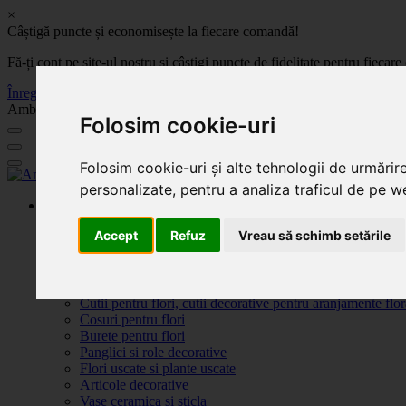
×
Câștigă puncte și economisește la fiecare comandă!
Fă-ți cont pe site-ul nostru și câștigi puncte de fidelitate pentru fie
Înregistrează-te acum
Ambalaje, decoratiuni si accesorii pentru flori. Produse de calitate la 
Folosim cookie-uri
Folosim cookie-uri și alte tehnologii de urmărir
personalizate, pentru a analiza traficul de pe we
Produse
Plante artificiale la ghiveci
Accept
Refuz
Vreau să schimb setările
Ambalaje pentru flori
Flori de săpun
Produse Sf. Valentin 2026
Flori artificiale
Cutii pentru flori, cutii decorative pentru aranjamente flor
Cosuri pentru flori
Burete pentru flori
Panglici si role decorative
Flori uscate si plante uscate
Articole decorative
Vase ceramica si sticla