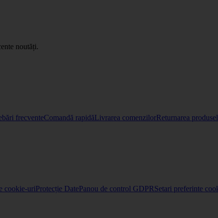
ente noutăți.
ebări frecvente
Comandă rapidă
Livrarea comenzilor
Returnarea produselo
re cookie-uri
Protecție Date
Panou de control GDPR
Setari preferinte coo