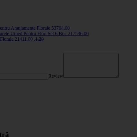
entru Aranjamente Florale
5376
4
.00
urete Umed Pentru Flori Set 6 Buc
2175
36
.00
 Florale
2141
1
.00
,
1
.20
Review
tră