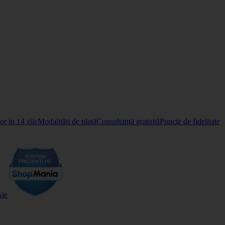
r în 14 zile
Modalități de plată
Consultanță gratuită
Puncte de fidelitate
kie