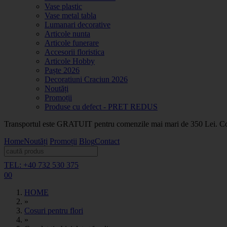
Vase plastic
Vase metal tabla
Lumanari decorative
Articole nunta
Articole funerare
Accesorii floristica
Articole Hobby
Paște 2026
Decoratiuni Craciun 2026
Noutăți
Promoții
Produse cu defect - PRET REDUS
Transportul este GRATUIT pentru comenzile mai mari de 350 Lei. Coma
Home
Noutăți
Promoții
Blog
Contact
TEL: +40 732 530 375
0
0
HOME
»
Cosuri pentru flori
»