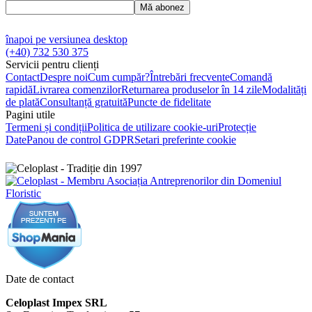
Mă abonez
înapoi pe versiunea desktop
(+40) 732 530 375
Servicii pentru clienți
Contact
Despre noi
Cum cumpăr?
Întrebări frecvente
Comandă
rapidă
Livrarea comenzilor
Returnarea produselor în 14 zile
Modalități
de plată
Consultanță gratuită
Puncte de fidelitate
Pagini utile
Termeni și condiții
Politica de utilizare cookie-uri
Protecție
Date
Panou de control GDPR
Setari preferinte cookie
Date de contact
Celoplast Impex SRL