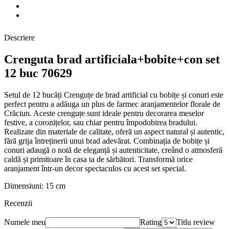
Descriere
Crenguta brad artificiala+bobite+con set
12 buc 70629
Setul de 12 bucăți Crenguțe de brad artificial cu bobițe și conuri este
perfect pentru a adăuga un plus de farmec aranjamentelor florale de
Crăciun. Aceste crenguțe sunt ideale pentru decorarea meselor
festive, a coronițelor, sau chiar pentru împodobirea bradului.
Realizate din materiale de calitate, oferă un aspect natural și autentic,
fără grija întreținerii unui brad adevărat. Combinația de bobițe și
conuri adaugă o notă de eleganță și autenticitate, creând o atmosferă
caldă și primitoare în casa ta de sărbători. Transformă orice
aranjament într-un decor spectaculos cu acest set special.
Dimensiuni: 15 cm
Recenzii
Numele meu
Rating
Titlu review