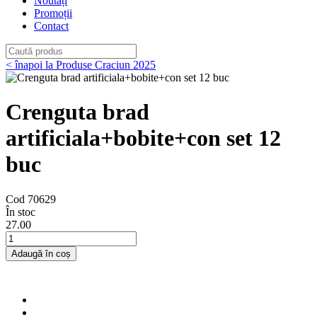
Noutăți
Promoții
Contact
< înapoi la Produse Craciun 2025
Crenguta brad
artificiala+bobite+con set 12
buc
Cod 70629
În stoc
27
.00
Adaugă în coș