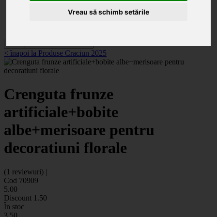
Categorii
Noutăți
Vreau să schimb setările
Promoții
Contact
< înapoi la Produse Craciun 2025
Crenguta frunze
artificiale+bobite
albe+merisoare pentru
decoratiuni florale
(1 reviewuri) |
Cod 70909
5
.00
Discount
1.50
În stoc
3
.50