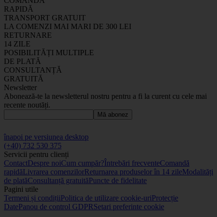
COMANDĂ
RAPIDĂ
TRANSPORT GRATUIT
LA COMENZI MAI MARI DE 300 LEI
RETURNARE
14 ZILE
POSIBILITĂȚI MULTIPLE
DE PLATĂ
CONSULTANȚĂ
GRATUITĂ
Newsletter
Abonează-te la newsletterul nostru pentru a fi la curent cu cele mai
recente noutăți.
Mă abonez
înapoi pe versiunea desktop
(+40) 732 530 375
Servicii pentru clienți
Contact
Despre noi
Cum cumpăr?
Întrebări frecvente
Comandă
rapidă
Livrarea comenzilor
Returnarea produselor în 14 zile
Modalități
de plată
Consultanță gratuită
Puncte de fidelitate
Pagini utile
Termeni și condiții
Politica de utilizare cookie-uri
Protecție
Date
Panou de control GDPR
Setari preferinte cookie