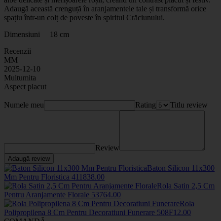
Adaugă această crenguță în aranjamentele tale și transformă orice
spațiu într-un colț de poveste în spiritul Crăciunului.
Dimensiuni 18 cm
Recenzii
MM
2025-12-10
Multumita
Aspect placut
Numele meu
Rating
Titlu review
Review
Adaugă review
Baton Silicon 11x300
Mm Pentru Floristica
4118
38
.00
Rola Satin 2,5 Cm
Pentru Aranjamente Florale
5376
4
.00
Rola
Polipropilena 8 Cm Pentru Decoratiuni Funerare
508F
12
.00