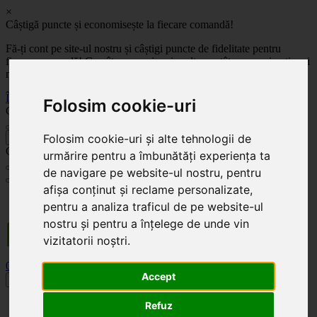
×
Câștigă puncte și economisește la fiecare comandă!
Fă-ți cont pe site-ul nostru și câștigi puncte de fidelitate pentru
fiecare comandă! Cu cât comanzi mai mult, cu atât economisești mai
mult!
Înregistrează-te acum
Folosim cookie-uri
Celoplast
Folosim cookie-uri și alte tehnologii de
înapoi
Celoplast
urmărire pentru a îmbunătăți experiența ta
de navigare pe website-ul nostru, pentru
afișa conținut și reclame personalizate,
Transportul este GRATUIT pentru comenzile mai mari de 350 Lei. Comanda minimă în
pentru a analiza traficul de pe website-ul
valoare de 100 Lei. Expediere în 1 - 2 zile lucrătoare.
nostru și pentru a înțelege de unde vin
vizitatorii noștri.
0
0
Accept
Toggle navigation
Acasă
Refuz