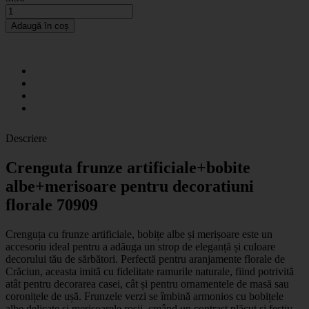
Adaugă în coș
Descriere
Crenguta frunze artificiale+bobite
albe+merisoare pentru decoratiuni
florale 70909
Crenguța cu frunze artificiale, bobițe albe și merișoare este un
accesoriu ideal pentru a adăuga un strop de eleganță și culoare
decorului tău de sărbători. Perfectă pentru aranjamente florale de
Crăciun, aceasta imită cu fidelitate ramurile naturale, fiind potrivită
atât pentru decorarea casei, cât și pentru ornamentele de masă sau
coronițele de ușă. Frunzele verzi se îmbină armonios cu bobițele
albe delicate și merișoarele roșii, creând un contrast plăcut și festiv.