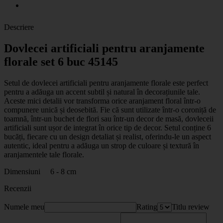
Descriere
Dovlecei artificiali pentru aranjamente
florale set 6 buc 45145
Setul de dovlecei artificiali pentru aranjamente florale este perfect
pentru a adăuga un accent subtil și natural în decorațiunile tale.
Aceste mici detalii vor transforma orice aranjament floral într-o
compunere unică și deosebită. Fie că sunt utilizate într-o coroniță de
toamnă, într-un buchet de flori sau într-un decor de masă, dovleceii
artificiali sunt ușor de integrat în orice tip de decor. Setul conține 6
bucăți, fiecare cu un design detaliat și realist, oferindu-le un aspect
autentic, ideal pentru a adăuga un strop de culoare și textură în
aranjamentele tale florale.
Dimensiuni 6 - 8 cm
Recenzii
Numele meu
Rating
Titlu review