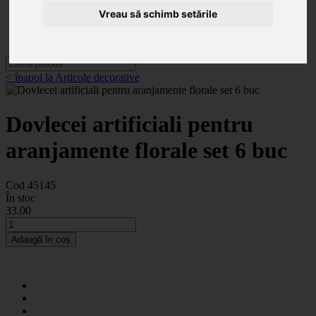
Categorii
Noutăți
Vreau să schimb setările
Promoții
Contact
< înapoi la Articole decorative
Dovlecei artificiali pentru
aranjamente florale set 6 buc
Cod 45145
În stoc
33
.00
Adaugă în coș