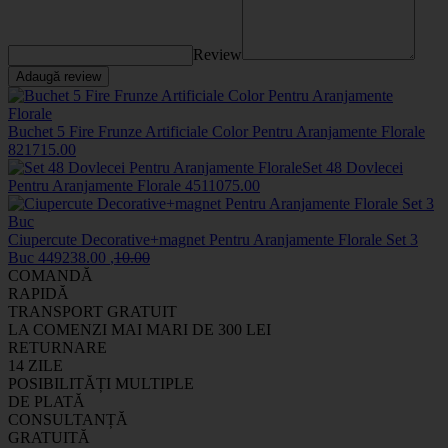
Review
Adaugă review
Buchet 5 Fire Frunze Artificiale Color Pentru Aranjamente Florale
8217
15
.00
Set 48 Dovlecei
Pentru Aranjamente Florale
45110
75
.00
Ciupercute Decorative+magnet Pentru Aranjamente Florale Set 3
Buc
44923
8
.00
,
10
.00
COMANDĂ
RAPIDĂ
TRANSPORT GRATUIT
LA COMENZI MAI MARI DE 300 LEI
RETURNARE
14 ZILE
POSIBILITĂȚI MULTIPLE
DE PLATĂ
CONSULTANȚĂ
GRATUITĂ