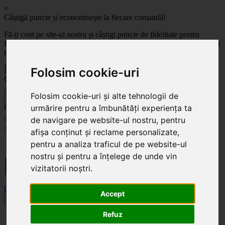
×
Câștigă puncte și economisește la fiecare comandă!
Fă-ți cont pe site-ul nostru și câștigi puncte de fidelitate pentru
fiecare comandă! Cu cât comanzi mai mult, cu atât economisești mai
mult!
Folosim cookie-uri
Înregistrează-te acum
Celoplast
Folosim cookie-uri și alte tehnologii de
înapoi
urmărire pentru a îmbunătăți experiența ta
Celoplast
de navigare pe website-ul nostru, pentru
afișa conținut și reclame personalizate,
Transportul este GRATUIT pentru comenzile mai mari de 350 Lei. Comanda minimă în
pentru a analiza traficul de pe website-ul
valoare de 100 Lei. Expediere în 1 - 2 zile lucrătoare.
nostru și pentru a înțelege de unde vin
vizitatorii noștri.
0
0
Accept
Toggle navigation
Refuz
Acasă