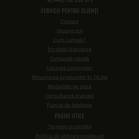
(+40) 732 530 375
SERVICII PENTRU CLIENȚI
Contact
Despre noi
Cum cumpăr?
Întrebări frecvente
Comandă rapidă
Livrarea comenzilor
Returnarea produselor în 14 zile
Modalități de plată
Consultanță gratuită
Puncte de fidelitate
PAGINI UTILE
Termeni și condiții
Politica de utilizare cookie-uri