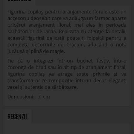
Figurina copilaș pentru aranjamente florale este un
accesoriu deosebit care va adăuga un farmec aparte
oricărui aranjament floral, mai ales în perioada
sărbătorilor de iarnă. Realizată cu atenție la detalii,
această figurină delicată poate fi folosită pentru a
completa decorurile de Crăciun, aducând o notă
jucăușă și plină de magie.
Fie că o integrezi într-un buchet festiv, într-o
coroniță de brad sau în alt tip de aranjament floral,
figurina copilaș va atrage toate privirile și va
transforma orice compoziție într-un decor elegant,
vesel și autentic de sărbătoare.
Dimensiuni: 7 cm
RECENZII