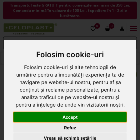
Transportul este GRATUIT pentru comenzile mai mari de 350 Lei.
Comanda minimă în valoare de 100 Lei. Expediere în 1 - 2 zile
lucrătoare.
0
0
Togg
navi
Folosim cookie-uri
< ÎNAPOI LA PRODUSE CRACIUN 2025
Folosim cookie-uri și alte tehnologii de
urmărire pentru a îmbunătăți experiența ta de
navigare pe website-ul nostru, pentru afișa
conținut și reclame personalizate, pentru a
analiza traficul de pe website-ul nostru și
pentru a înțelege de unde vin vizitatorii noștri.
Accept
Refuz
Vreau să schimb setările