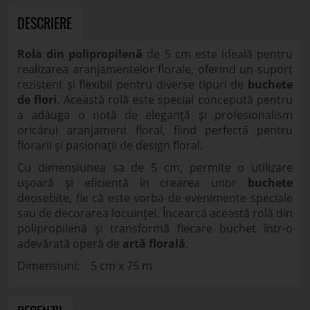
DESCRIERE
Rola din polipropilenă
de 5 cm este ideală pentru
realizarea aranjamentelor florale, oferind un suport
rezistent și flexibil pentru diverse tipuri de
buchete
de flori
. Această rolă este special concepută pentru
a adăuga o notă de eleganță și profesionalism
oricărui aranjament floral, fiind perfectă pentru
florarii și pasionații de design floral.
Cu dimensiunea sa de 5 cm, permite o utilizare
ușoară și eficientă în crearea unor
buchete
deosebite, fie că este vorba de evenimente speciale
sau de decorarea locuinței. Încearcă această rolă din
polipropilenă și transformă fiecare buchet într-o
adevărată operă de
artă florală
.
Dimensiuni: 5 cm x 75 m