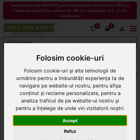
Transportul este GRATUIT pentru comenzile mai mari de 350 Lei.
Comanda minimă în valoare de 100 Lei. Expediere în 1 - 2 zile
lucrătoare.
0
0
Togg
navi
Folosim cookie-uri
< ÎNAPOI LA PANGLICI SI ROLE DECORATIVE
Folosim cookie-uri și alte tehnologii de
urmărire pentru a îmbunătăți experiența ta de
navigare pe website-ul nostru, pentru afișa
conținut și reclame personalizate, pentru a
analiza traficul de pe website-ul nostru și
pentru a înțelege de unde vin vizitatorii noștri.
Accept
Refuz