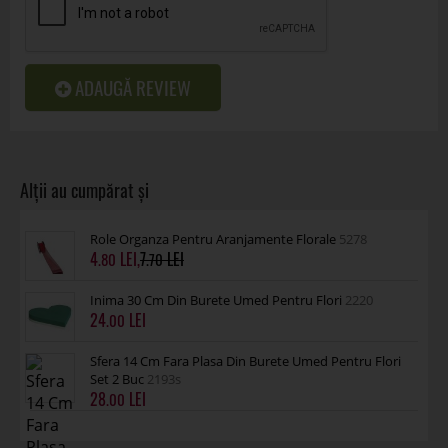
ADAUGĂ REVIEW
Role Organza Pentru Aranjamente Florale
5278
4
,
7
.80
.70
Inima 30 Cm Din Burete Umed Pentru Flori
2220
24
.00
Sfera 14 Cm Fara Plasa Din Burete Umed Pentru Flori
Set 2 Buc
2193s
28
.00