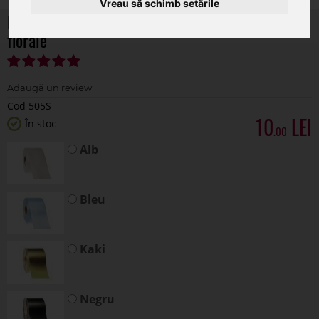
Vreau să schimb setările
Rola polipropilena 5 cm pentru aranjamente
florale
Cod 505S
10
În stoc
.00
Alb
Bleu
Kaki
Negru