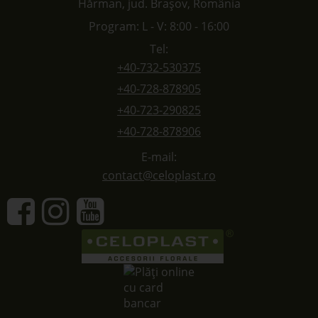
Hărman, jud. Brașov, România
Program: L - V: 8:00 - 16:00
Tel:
+40-732-530375
+40-728-878905
+40-723-290825
+40-728-878906
E-mail:
contact@celoplast.ro