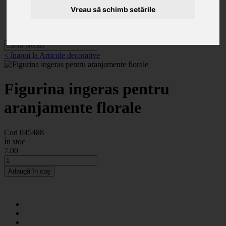
Categorii
Noutăți
Vreau să schimb setările
Promoții
Contact
< înapoi la Articole decorative
Figurina ingeras pentru
aranjamente florale
Cod 045488
În stoc
7
.00
Adaugă în coș