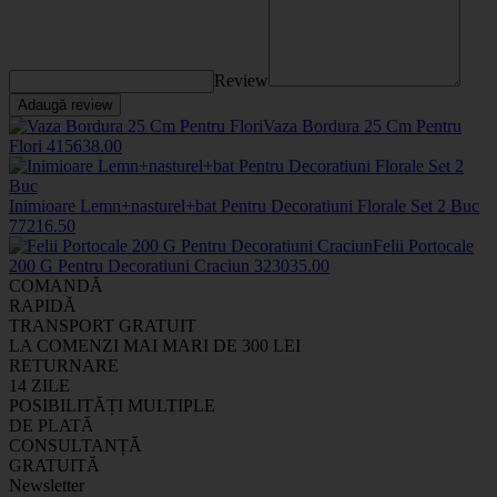
Review
Adaugă review
Vaza Bordura 25 Cm Pentru
Flori
4156
38
.00
Inimioare Lemn+nasturel+bat Pentru Decoratiuni Florale Set 2 Buc
7721
6
.50
Felii Portocale
200 G Pentru Decoratiuni Craciun
3230
35
.00
COMANDĂ
RAPIDĂ
TRANSPORT GRATUIT
LA COMENZI MAI MARI DE 300 LEI
RETURNARE
14 ZILE
POSIBILITĂȚI MULTIPLE
DE PLATĂ
CONSULTANȚĂ
GRATUITĂ
Newsletter