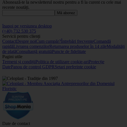
Abonează-te la newsletterul nostru pentru a fi la curent cu cele mai
recente noutăți.
Mă abonez
înapoi pe versiunea desktop
(+40) 732 530 375
Servicii pentru clienți
Contact
Despre noi
Cum cumpăr?
Întrebări frecvente
Comandă
rapidă
Livrarea comenzilor
Returnarea produselor în 14 zile
Modalități
de plată
Consultanță gratuită
Puncte de fidelitate
Pagini utile
Termeni și condiții
Politica de utilizare cookie-uri
Protecție
Date
Panou de control GDPR
Setari preferinte cookie
Date de contact