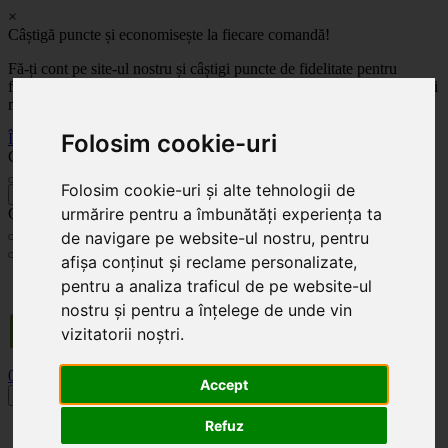
×
Câștigă puncte și economisește la fiecare comandă!
Fă-ți cont pe site-ul nostru și câștigi puncte de fidelitate pentru
fiecare comandă! Cu cât comanzi mai mult, cu atât economisești mai
mult!
Folosim cookie-uri
Înregistrează-te acum
Celoplast
Folosim cookie-uri și alte tehnologii de
înapoi
urmărire pentru a îmbunătăți experiența ta
Celoplast
de navigare pe website-ul nostru, pentru
afișa conținut și reclame personalizate,
Transportul este GRATUIT pentru comenzile mai mari de 350 Lei. Comanda minimă în
pentru a analiza traficul de pe website-ul
valoare de 100 Lei. Expediere în 1 - 2 zile lucrătoare.
nostru și pentru a înțelege de unde vin
vizitatorii noștri.
0
0
Accept
Toggle navigation
Refuz
Acasă