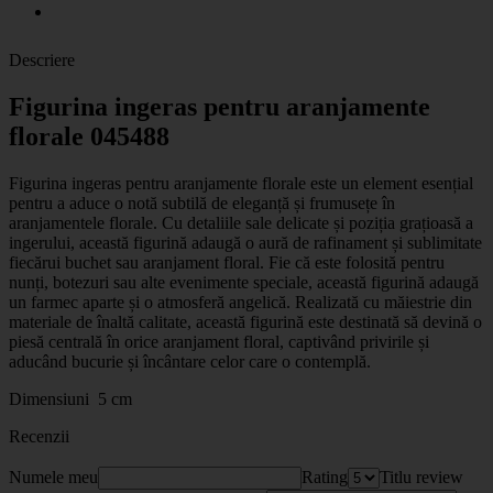
Descriere
Figurina ingeras pentru aranjamente
florale 045488
Figurina ingeras pentru aranjamente florale este un element esențial
pentru a aduce o notă subtilă de eleganță și frumusețe în
aranjamentele florale. Cu detaliile sale delicate și poziția grațioasă a
ingerului, această figurină adaugă o aură de rafinament și sublimitate
fiecărui buchet sau aranjament floral. Fie că este folosită pentru
nunți, botezuri sau alte evenimente speciale, această figurină adaugă
un farmec aparte și o atmosferă angelică. Realizată cu măiestrie din
materiale de înaltă calitate, această figurină este destinată să devină o
piesă centrală în orice aranjament floral, captivând privirile și
aducând bucurie și încântare celor care o contemplă.
Dimensiuni 5 cm
Recenzii
Numele meu
Rating
Titlu review