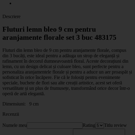
Descriere
Fluturi lemn bleo 9 cm pentru
aranjamente florale set 3 buc 483175
Fluturi din lemn bleo de 9 cm pentru aranjamente florale, compus
din 3 bucăți, este ideal pentru a adăuga un strop de eleganță și
rafinament în decorul dumneavoastră floral. Aceste decorațiuni din
lemn, cu un design delicat și culoare bleo, sunt perfecte pentru a
personaliza aranjamentele florale și pentru a aduce un aer proaspăt și
sofisticat în orice încăpere. Fie că le folosiți pentru evenimente
speciale, buchete de flori sau alte creații artistice, acest set oferă
versatilitate și un plus de frumusețe, transformând orice decor într-o
operă de artă elegantă.
Dimensiuni: 9 cm
Recenzii
Numele meu
Rating
Titlu review