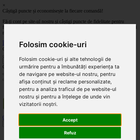
×
Câștigă puncte și economisește la fiecare comandă!
Fă-ți cont pe site-ul nostru și câștigi puncte de fidelitate pentru
fiecare comandă! Cu cât comanzi mai mult, cu atât economisești mai
mult!
Folosim cookie-uri
Înregistrează-te acum
Celoplast
Folosim cookie-uri și alte tehnologii de
înapoi
urmărire pentru a îmbunătăți experiența ta
Celoplast
de navigare pe website-ul nostru, pentru
afișa conținut și reclame personalizate,
Transportul este GRATUIT pentru comenzile mai mari de 350 Lei. Comanda minimă în
pentru a analiza traficul de pe website-ul
valoare de 100 Lei. Expediere în 1 - 2 zile lucrătoare.
nostru și pentru a înțelege de unde vin
vizitatorii noștri.
0
0
Accept
Toggle navigation
Refuz
Acasă