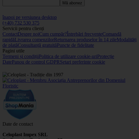
Mă abonez
înapoi pe versiunea desktop
(+40) 732 530 375
Servicii pentru clienți
Contact
Despre noi
Cum cumpăr?
Întrebări frecvente
Comandă
rapidă
Livrarea comenzilor
Returnarea produselor în 14 zile
Modalități
de plată
Consultanță gratuită
Puncte de fidelitate
Pagini utile
Termeni și condiții
Politica de utilizare cookie-uri
Protecție
Date
Panou de control GDPR
Setari preferinte cookie
Date de contact
Celoplast Impex SRL