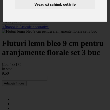
Categorii
Vreau să schimb setările
Noutăți
Promoții
Contact
< înapoi la Articole decorative
Fluturi lemn bleo 9 cm pentru
aranjamente florale set 3 buc
Cod 483175
În stoc
9
.50
Adaugă în coș