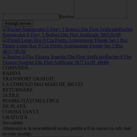
Review
Adaugă review
Buchet
Ranunculus 6 Fire+ 3 Boboci Din Flori Artificiale
3692
26
.00
Fluturi Lemn Roz 9 Cm Pentru Aranjamente Florale Set 3 Buc
483174
9
.50
Buchet 6 Fire
Floarea Soarelui Din Flori Artificiale
3677
14
.00
,
18
.00
COMANDĂ
RAPIDĂ
TRANSPORT GRATUIT
LA COMENZI MAI MARI DE 300 LEI
RETURNARE
14 ZILE
POSIBILITĂȚI MULTIPLE
DE PLATĂ
CONSULTANȚĂ
GRATUITĂ
Newsletter
Abonează-te la newsletterul nostru pentru a fi la curent cu cele mai
recente noutăți.