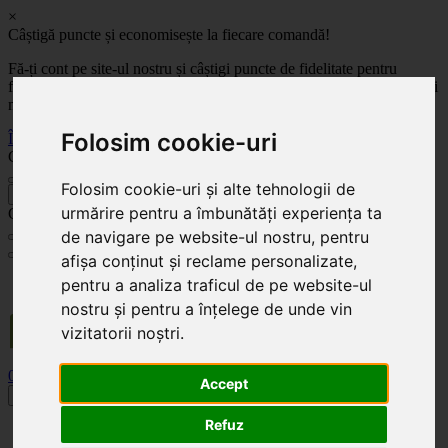
×
Câștigă puncte și economisește la fiecare comandă!
Fă-ți cont pe site-ul nostru și câștigi puncte de fidelitate pentru
fiecare comandă! Cu cât comanzi mai mult, cu atât economisești mai
mult!
Folosim cookie-uri
Înregistrează-te acum
Celoplast
Folosim cookie-uri și alte tehnologii de
înapoi
urmărire pentru a îmbunătăți experiența ta
Celoplast
de navigare pe website-ul nostru, pentru
afișa conținut și reclame personalizate,
Transportul este GRATUIT pentru comenzile mai mari de 350 Lei. Comanda minimă în
pentru a analiza traficul de pe website-ul
valoare de 100 Lei. Expediere în 1 - 2 zile lucrătoare.
nostru și pentru a înțelege de unde vin
vizitatorii noștri.
0
0
Accept
Toggle navigation
Refuz
Acasă