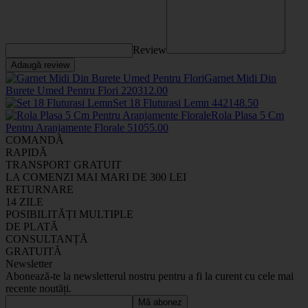
Review
Adaugă review
Garnet Midi Din
Burete Umed Pentru Flori
2203
12
.00
Set 18 Fluturasi Lemn
44214
8
.50
Rola Plasa 5 Cm
Pentru Aranjamente Florale
5105
5
.00
COMANDĂ
RAPIDĂ
TRANSPORT GRATUIT
LA COMENZI MAI MARI DE 300 LEI
RETURNARE
14 ZILE
POSIBILITĂȚI MULTIPLE
DE PLATĂ
CONSULTANȚĂ
GRATUITĂ
Newsletter
Abonează-te la newsletterul nostru pentru a fi la curent cu cele mai
recente noutăți.
Mă abonez