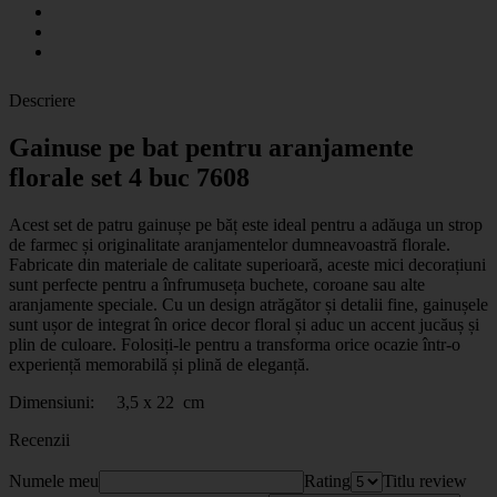
Descriere
Gainuse pe bat pentru aranjamente
florale set 4 buc 7608
Acest set de patru gainușe pe băț este ideal pentru a adăuga un strop
de farmec și originalitate aranjamentelor dumneavoastră florale.
Fabricate din materiale de calitate superioară, aceste mici decorațiuni
sunt perfecte pentru a înfrumuseța buchete, coroane sau alte
aranjamente speciale. Cu un design atrăgător și detalii fine, gainușele
sunt ușor de integrat în orice decor floral și aduc un accent jucăuș și
plin de culoare. Folosiți-le pentru a transforma orice ocazie într-o
experiență memorabilă și plină de eleganță.
Dimensiuni: 3,5 x 22 cm
Recenzii
Numele meu
Rating
Titlu review