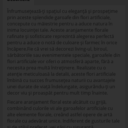
Înfrumusețează-ți spațiul cu eleganță și prospețime
prin aceste splendide garoafe din flori artificiale,
concepute cu măiestrie pentru a aduce natura în
inima locuinței tale. Aceste aranjamente florale
rafinate și sofisticate reprezintă alegerea perfectă
pentru a aduce o notă de culoare și farmec în orice
încăpere.Fie că vrei să decorezi living-ul, biroul,
sărbătoriile sau evenimentele speciale, garoafele din
flori artificiale vor oferi o atmosferă aparte, fără a
necesita prea multă întreținere. Realizate cu o
atenție meticuloasă la detalii, aceste flori artificiale
îmbină cu succes frumusețea naturii cu avantajele
unei durate de viață îndelungate, asigurându-ți un
decor viu și proaspăt pentru mult timp înainte.
Fiecare aranjament floral este alcătuit cu grijă,
combinând culorile vii ale garoafelor artificiale cu
alte elemente florale, creând astfel opere de artă
florale cu adevărat unice. Indiferent de gusturile tale
și de stilul preferat, vei găsi cu siguranță