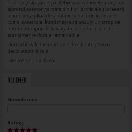
Încântă-ți simțurile și celebrează frumusețea vieții cu
ajutorul acestor garoafe din flori artificiale și creează
o ambianță plină de armonie și bucurie în fiecare
colț al casei tale. Îndrăznește să adaugi un strop de
natură atemporală în viața ta cu ajutorul acestor
aranjamente florale remarcabile
Flori artificiale din materiale de calitate pentru
decoratiuni florale
Dimensiuni: 7 x 45 cm
RECENZII
Numele meu
Rating