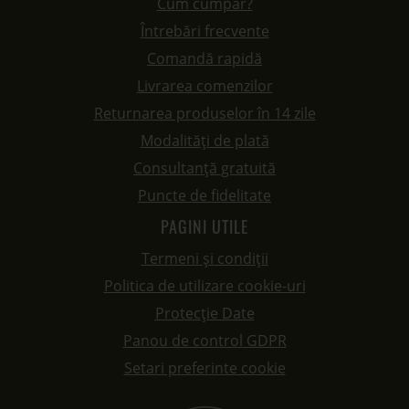
Cum cumpăr?
Întrebări frecvente
Comandă rapidă
Livrarea comenzilor
Returnarea produselor în 14 zile
Modalități de plată
Consultanță gratuită
Puncte de fidelitate
PAGINI UTILE
Termeni și condiții
Politica de utilizare cookie-uri
Protecție Date
Panou de control GDPR
Setari preferinte cookie