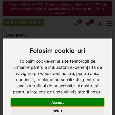
Transportul este GRATUIT pentru comenzile mai mari de 350 Lei.
Comanda minimă în valoare de 100 Lei. Expediere în 1 - 2 zile
lucrătoare.
0
0
Togg
navi
< ÎNAPOI LA FLORI ARTIFICIALE
Folosim cookie-uri
Folosim cookie-uri și alte tehnologii de
urmărire pentru a îmbunătăți experiența ta de
navigare pe website-ul nostru, pentru afișa
conținut și reclame personalizate, pentru a
analiza traficul de pe website-ul nostru și
pentru a înțelege de unde vin vizitatorii noștri.
Accept
Refuz