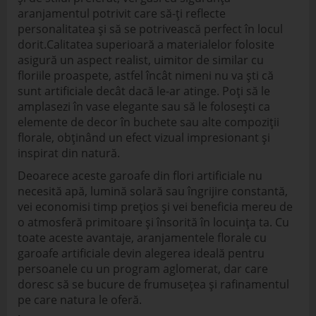
aranjamentul potrivit care să-ți reflecte
personalitatea și să se potrivească perfect în locul
dorit.Calitatea superioară a materialelor folosite
asigură un aspect realist, uimitor de similar cu
floriile proaspete, astfel încât nimeni nu va ști că
sunt artificiale decât dacă le-ar atinge. Poți să le
amplasezi în vase elegante sau să le folosești ca
elemente de decor în buchete sau alte compoziții
florale, obținând un efect vizual impresionant și
inspirat din natură.
Deoarece aceste garoafe din flori artificiale nu
necesită apă, lumină solară sau îngrijire constantă,
vei economisi timp prețios și vei beneficia mereu de
o atmosferă primitoare și însorită în locuința ta. Cu
toate aceste avantaje, aranjamentele florale cu
garoafe artificiale devin alegerea ideală pentru
persoanele cu un program aglomerat, dar care
doresc să se bucure de frumusețea și rafinamentul
pe care natura le oferă.