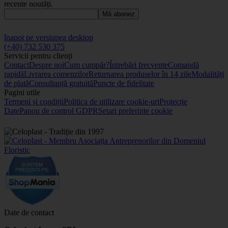
recente noutăți.
Mă abonez
înapoi pe versiunea desktop
(+40) 732 530 375
Servicii pentru clienți
Contact
Despre noi
Cum cumpăr?
Întrebări frecvente
Comandă
rapidă
Livrarea comenzilor
Returnarea produselor în 14 zile
Modalități
de plată
Consultanță gratuită
Puncte de fidelitate
Pagini utile
Termeni și condiții
Politica de utilizare cookie-uri
Protecție
Date
Panou de control GDPR
Setari preferinte cookie
Date de contact