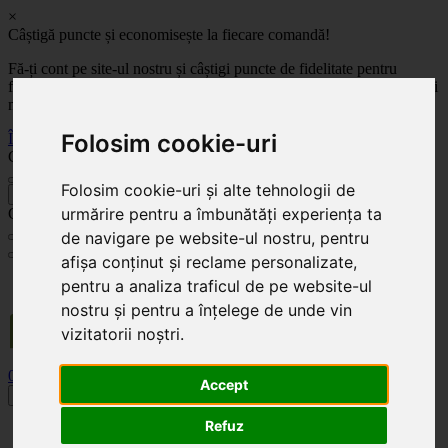
×
Câștigă puncte și economisește la fiecare comandă!
Fă-ți cont pe site-ul nostru și câștigi puncte de fidelitate pentru
fiecare comandă! Cu cât comanzi mai mult, cu atât economisești mai
mult!
Folosim cookie-uri
Înregistrează-te acum
Celoplast
Folosim cookie-uri și alte tehnologii de
înapoi
urmărire pentru a îmbunătăți experiența ta
Celoplast
de navigare pe website-ul nostru, pentru
afișa conținut și reclame personalizate,
Transportul este GRATUIT pentru comenzile mai mari de 350 Lei. Comanda minimă în
pentru a analiza traficul de pe website-ul
valoare de 100 Lei. Expediere în 1 - 2 zile lucrătoare.
nostru și pentru a înțelege de unde vin
vizitatorii noștri.
0
0
Accept
Toggle navigation
Refuz
Acasă