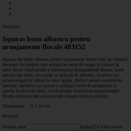
Descriere
Iepuras lemn albastru pentru
aranjamente florale 483152
Iepuraș din lemn albastru pentru aranjamente florale este un element
decorativ încântător care adaugă un strop de magie și culoare în
orice decor. Ideal pentru a înfrumuseța aranjamentele florale, acest
iepuraș din lemn, cu nuanța sa delicată de albastru, va aduce un
accent elegant și rafinat în orice spațiu. Perfect pentru evenimente
speciale, sărbători sau pentru a adăuga o notă de prospețime și
veselie în decorul zilnic. Acest produs transformă aranjamentele
florale obișnuite într-o experiență vizuală unică și plăcută.
Dimensiuni: 11 x 10 cm
Recenzii
Numele meu
Rating
Titlu review