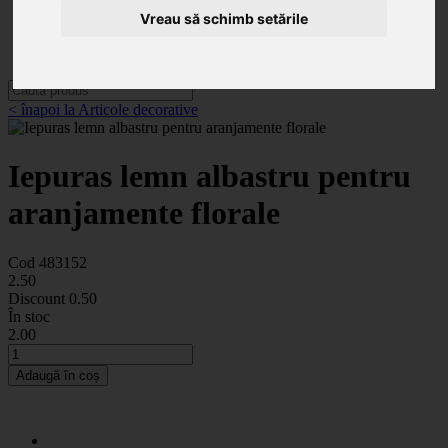
Categorii
Vreau să schimb setările
Noutăți
Promoții
Contact
< înapoi la Articole decorative
Iepuras lemn albastru pentru
aranjamente florale
Cod 483152
2
.50
Discount
0.50
În stoc
2
.00
Adaugă în coș