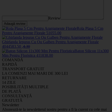
Review
Adaugă review
Rola Plasa 5 Cm
Pentru Aranjamente Florale
5105
5
.00
Ghirlanda Iepuras Cu Ou Galben Pentru Aranjamente Florale
404458
3
.50
,
4
.30
Baton Silicon 11x300
Mm Pentru Floristica
4118
38
.00
COMANDĂ
RAPIDĂ
TRANSPORT GRATUIT
LA COMENZI MAI MARI DE 300 LEI
RETURNARE
14 ZILE
POSIBILITĂȚI MULTIPLE
DE PLATĂ
CONSULTANȚĂ
GRATUITĂ
Newsletter
Abonează-te la newsletterul nostru pentru a fi la curent cu cele mai