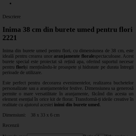
Descriere
Inima 38 cm din burete umed pentru flori
2221
Inima din burete umed pentru flori, cu dimensiunea de 38 cm, este
ideală pentru crearea unor
aranjamente florale
spectaculoase. Acest
burete special este proiectat să rețină apa, oferind suportul necesar
pentru
flori
și menținându-le proaspete și hidratate pe durata întregii
perioade de utilizare.
Este perfect pentru decorarea evenimentelor, realizarea buchetelor
personalizate sau a aranjamentelor festive. Dimensiunea sa generosă
permite o mare versatilitate în aranjamente, făcând din acesta un
element esențial în orice kit de florar. Transformă-ți ideile creative în
realitate cu ajutorul acestei
inimi din burete umed
.
Dimensiuni: 38 x 33 x 6 cm
Recenzii