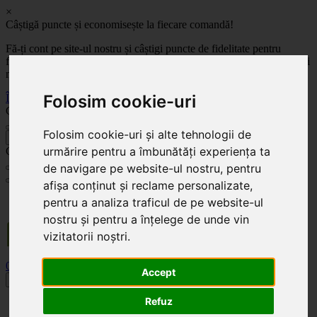
×
Câștigă puncte și economisește la fiecare comandă!
Fă-ți cont pe site-ul nostru și câștigi puncte de fidelitate pentru
fiecare comandă! Cu cât comanzi mai mult, cu atât economisești mai
mult!
Folosim cookie-uri
Înregistrează-te acum
Celoplast
Folosim cookie-uri și alte tehnologii de
înapoi
urmărire pentru a îmbunătăți experiența ta
Celoplast
de navigare pe website-ul nostru, pentru
afișa conținut și reclame personalizate,
Transportul este GRATUIT pentru comenzile mai mari de 350 Lei. Comanda minimă în
pentru a analiza traficul de pe website-ul
valoare de 100 Lei. Expediere în 1 - 2 zile lucrătoare.
nostru și pentru a înțelege de unde vin
vizitatorii noștri.
0
0
Accept
Toggle navigation
Refuz
Acasă