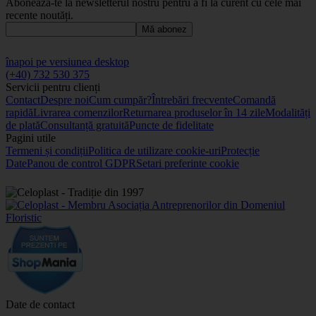
Abonează-te la newsletterul nostru pentru a fi la curent cu cele mai
recente noutăți.
Mă abonez
înapoi pe versiunea desktop
(+40) 732 530 375
Servicii pentru clienți
Contact
Despre noi
Cum cumpăr?
Întrebări frecvente
Comandă
rapidă
Livrarea comenzilor
Returnarea produselor în 14 zile
Modalități
de plată
Consultanță gratuită
Puncte de fidelitate
Pagini utile
Termeni și condiții
Politica de utilizare cookie-uri
Protecție
Date
Panou de control GDPR
Setari preferinte cookie
Date de contact