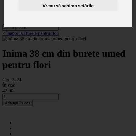
Categorii
Noutăți
Vreau să schimb setările
Promoții
Contact
< înapoi la Burete pentru flori
Inima 38 cm din burete umed
pentru flori
Cod 2221
În stoc
42
.00
Adaugă în coș