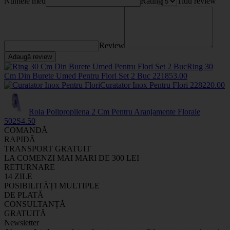
Numele meu
Rating
Titlu review
Review
Adaugă review
Ring 30
Cm Din Burete Umed Pentru Flori Set 2 Buc
2218
53
.00
Curatator Inox Pentru Flori
2282
20
.00
Rola Polipropilena 2 Cm Pentru Aranjamente Florale
502S
4
.50
COMANDĂ
RAPIDĂ
TRANSPORT GRATUIT
LA COMENZI MAI MARI DE 300 LEI
RETURNARE
14 ZILE
POSIBILITĂȚI MULTIPLE
DE PLATĂ
CONSULTANȚĂ
GRATUITĂ
Newsletter