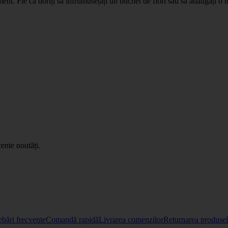
ment. Fie că doriți să înfrumusețați un buchet de flori sau să adăugați o 
.
ente noutăți.
ebări frecvente
Comandă rapidă
Livrarea comenzilor
Returnarea produselo