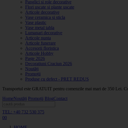
Panglici si role decorative
Flori uscate si plante uscate
Articole decorative
Vase ceramica si sticla
Vase plastic
Vase metal tabla
Lumanari decorative
Articole nunta
Articole funerare
Accesorii floristica
Articole Hobby
Paște 2026
Decoratiuni Craciun 2026
Noutăți
Promoții
Produse cu defect - PRET REDUS
Transportul este GRATUIT pentru comenzile mai mari de 350 Lei. Coma
Home
Noutăți
Promoții
Blog
Contact
TEL: +40 732 530 375
0
0
HOME