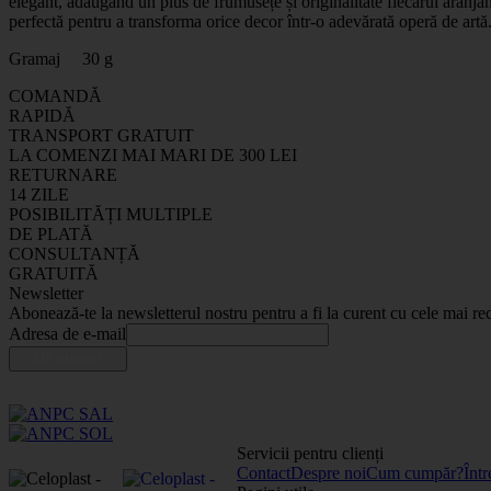
elegant, adăugând un plus de frumusețe și originalitate fiecărui aranja
perfectă pentru a transforma orice decor într-o adevărată operă de artă
Gramaj 30 g
COMANDĂ
RAPIDĂ
TRANSPORT GRATUIT
LA COMENZI MAI MARI DE 300 LEI
RETURNARE
14 ZILE
POSIBILITĂȚI MULTIPLE
DE PLATĂ
CONSULTANȚĂ
GRATUITĂ
Newsletter
Abonează-te la newsletterul nostru pentru a fi la curent cu cele mai rec
Adresa de e-mail
Servicii pentru clienți
Contact
Despre noi
Cum cumpăr?
Într