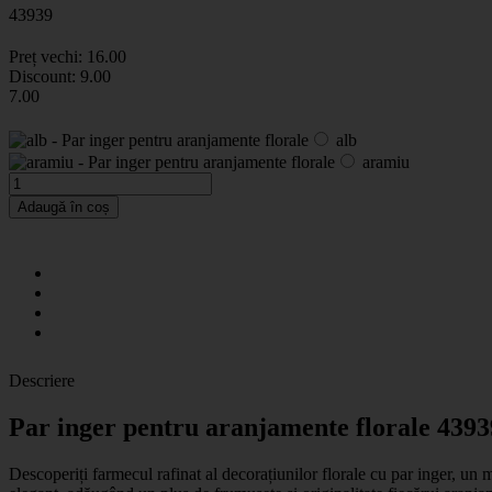
43939
Preț vechi:
16
.00
Discount:
9.00
7
.00
alb
aramiu
Adaugă în coș
Descriere
Par inger pentru aranjamente florale 4393
Descoperiți farmecul rafinat al decorațiunilor florale cu par inger, un m