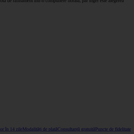
notă de rafinament într-o compunere florală, par inger este alegerea
r în 14 zile
Modalități de plată
Consultanță gratuită
Puncte de fidelitate