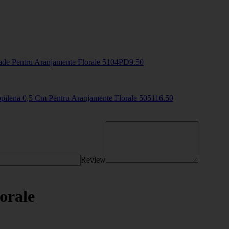
ade Pentru Aranjamente Florale
5104PD
9
.50
opilena 0,5 Cm Pentru Aranjamente Florale
50511
6
.50
Review
orale