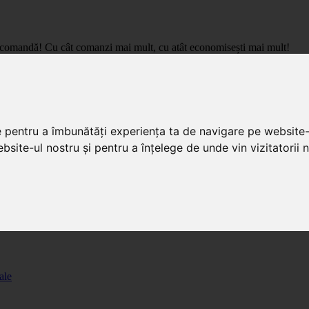
care comandă! Cu cât comanzi mai mult, cu atât economisești mai mult!
pret de importator, cu livrare in toata Romania.
e pentru a îmbunătăți experiența ta de navigare pe website-
bsite-ul nostru și pentru a înțelege de unde vin vizitatorii n
ale