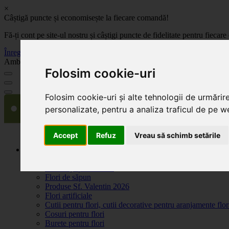
×
Câștigă puncte și economisește la fiecare comandă!
Fă-ți cont pe site-ul nostru și câștigi puncte de fidelitate pentru fie
Înregistrează-te acum
Ambalaje, decoratiuni si accesorii pentru flori. Produse de calitate la 
Folosim cookie-uri
Folosim cookie-uri și alte tehnologii de urmărir
personalizate, pentru a analiza traficul de pe we
Accept
Refuz
Vreau să schimb setările
Produse
Plante artificiale la ghiveci
Ambalaje pentru flori
Flori de săpun
Produse Sf. Valentin 2026
Flori artificiale
Cutii pentru flori, cutii decorative pentru aranjamente flor
Cosuri pentru flori
Burete pentru flori