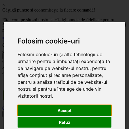
×
Câștigă puncte și economisește la fiecare comandă!
Fă-ți cont pe site-ul nostru și câștigi puncte de fidelitate pentru
fiecare comandă! Cu cât comanzi mai mult, cu atât economisești mai
mult!
Folosim cookie-uri
Înregistrează-te acum
Celoplast
Folosim cookie-uri și alte tehnologii de
înapoi
urmărire pentru a îmbunătăți experiența ta
Celoplast
de navigare pe website-ul nostru, pentru
afișa conținut și reclame personalizate,
Transportul este GRATUIT pentru comenzile mai mari de 350 Lei. Comanda minimă în
pentru a analiza traficul de pe website-ul
valoare de 100 Lei. Expediere în 1 - 2 zile lucrătoare.
nostru și pentru a înțelege de unde vin
vizitatorii noștri.
0
0
Accept
Toggle navigation
Refuz
Acasă