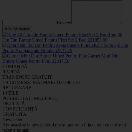
Review
Adaugă review
Ring 30
Cm Din Burete Umed Pentru Flori Set 2 Buc
2218
53
.00
Rola Satin 0,6 Cm
Pentru Aranjamente Florale
5282
1
.70
Garnet Mini Din
Burete Umed Pentru Flori
2224
7
.50
COMANDĂ
RAPIDĂ
TRANSPORT GRATUIT
LA COMENZI MAI MARI DE 300 LEI
RETURNARE
14 ZILE
POSIBILITĂȚI MULTIPLE
DE PLATĂ
CONSULTANȚĂ
GRATUITĂ
Newsletter
Abonează-te la newsletterul nostru pentru a fi la curent cu cele mai
recente noutăți.