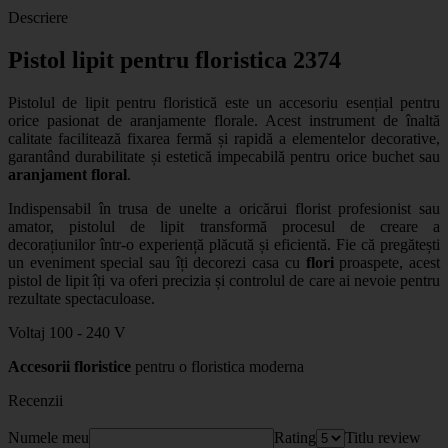
Descriere
Pistol lipit pentru floristica 2374
Pistolul de lipit pentru floristică
este un accesoriu esențial pentru
orice pasionat de aranjamente florale. Acest instrument de înaltă
calitate facilitează fixarea fermă și rapidă a elementelor decorative,
garantând durabilitate și estetică impecabilă pentru orice buchet sau
aranjament floral
.
Indispensabil în trusa de unelte a oricărui florist profesionist sau
amator, pistolul de lipit transformă procesul de creare a
decorațiunilor într-o experiență plăcută și eficientă. Fie că pregătești
un eveniment special sau îți decorezi casa cu
flori
proaspete, acest
pistol de lipit îți va oferi precizia și controlul de care ai nevoie pentru
rezultate spectaculoase.
Voltaj 100 - 240 V
Accesorii floristice
pentru o floristica moderna
Recenzii
Numele meu
Rating
Titlu review