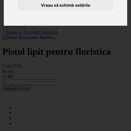
Categorii
Vreau să schimb setările
Noutăți
Promoții
Contact
< înapoi la Accesorii floristica
Pistol lipit pentru floristica
Cod 2374
În stoc
51
.00
Adaugă în coș