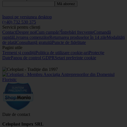
Mă abonez
înapoi pe versiunea desktop
(+40) 732 530 375
Servicii pentru clienți
Contact
Despre noi
Cum cumpăr?
Întrebări frecvente
Comandă
rapidă
Livrarea comenzilor
Returnarea produselor în 14 zile
Modalități
de plată
Consultanță gratuită
Puncte de fidelitate
Pagini utile
Termeni și condiții
Politica de utilizare cookie-uri
Protecție
Date
Panou de control GDPR
Setari preferinte cookie
Date de contact
Celoplast Impex SRL