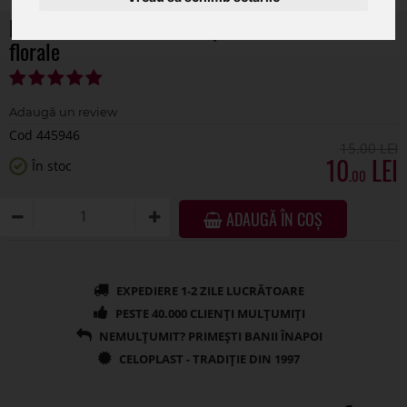
Rola catifea verde menta pentru aranjamente
florale
Cod 445946
15
.00
10
În stoc
.00
ADAUGĂ ÎN COȘ