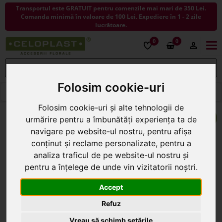
Transportul este GRATUIT pentru comenzile mai mari de 350 Lei.
Comanda minimă în valoare de 100 Lei. Expediere în 1 - 2 zile
lucrătoare.
0
0
Togg
navi
Folosim cookie-uri
< ÎNAPOI LA PANGLICI SI ROLE DECORATIVE
Folosim cookie-uri și alte tehnologii de
urmărire pentru a îmbunătăți experiența ta de
navigare pe website-ul nostru, pentru afișa
conținut și reclame personalizate, pentru a
analiza traficul de pe website-ul nostru și
pentru a înțelege de unde vin vizitatorii noștri.
Accept
Refuz
Vreau să schimb setările