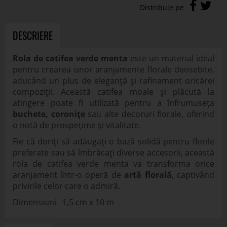
DESCRIERE
Rola de catifea verde menta
este un material ideal
pentru crearea unor aranjamente florale deosebite,
aducând un plus de eleganță și rafinament oricărei
compoziții. Această catifea moale și plăcută la
atingere poate fi utilizată pentru a înfrumuseța
buchete, coronițe
sau alte decoruri florale, oferind
o notă de prospețime și vitalitate.
Fie că doriți să adăugați o bază solidă pentru florile
preferate sau să îmbrăcați diverse accesorii, această
rola de catifea verde menta va transforma orice
aranjament într-o operă de
artă florală
, captivând
privirile celor care o admiră.
Dimensiuni 1,5 cm x 10 m