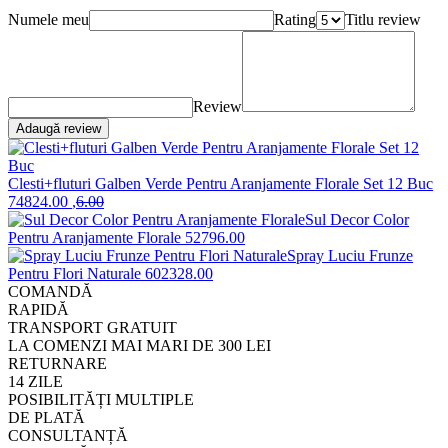
Numele meu
Rating
Titlu review
Review
Adaugă review
Clesti+fluturi Galben Verde Pentru Aranjamente Florale Set 12 Buc
7482
4
.00
,
6
.00
Sul Decor Color
Pentru Aranjamente Florale
5279
6
.00
Spray Luciu Frunze
Pentru Flori Naturale
6023
28
.00
COMANDĂ
RAPIDĂ
TRANSPORT GRATUIT
LA COMENZI MAI MARI DE 300 LEI
RETURNARE
14 ZILE
POSIBILITĂȚI MULTIPLE
DE PLATĂ
CONSULTANȚĂ