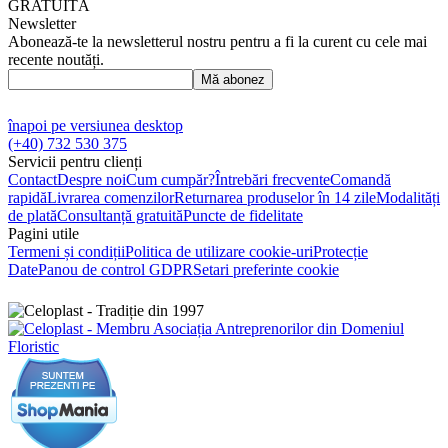
GRATUITĂ
Newsletter
Abonează-te la newsletterul nostru pentru a fi la curent cu cele mai
recente noutăți.
Mă abonez
înapoi pe versiunea desktop
(+40) 732 530 375
Servicii pentru clienți
Contact
Despre noi
Cum cumpăr?
Întrebări frecvente
Comandă
rapidă
Livrarea comenzilor
Returnarea produselor în 14 zile
Modalități
de plată
Consultanță gratuită
Puncte de fidelitate
Pagini utile
Termeni și condiții
Politica de utilizare cookie-uri
Protecție
Date
Panou de control GDPR
Setari preferinte cookie