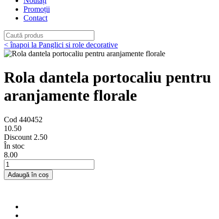
Noutăți
Promoții
Contact
< înapoi la Panglici si role decorative
Rola dantela portocaliu pentru
aranjamente florale
Cod 440452
10
.50
Discount
2.50
În stoc
8
.00
Adaugă în coș