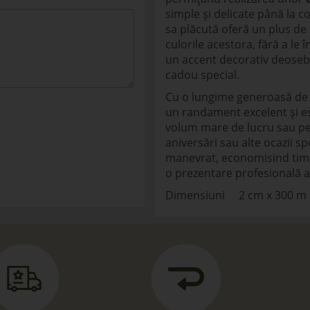
simple și delicate până la c
sa plăcută oferă un plus de 
culorile acestora, fără a le î
un accent decorativ deosebi
cadou special.
Cu o lungime generoasă de 
un randament excelent și es
volum mare de lucru sau 
aniversări sau alte ocazii sp
manevrat, economisind timp
o prezentare profesională a 
Dimensiuni 2 cm x 300 m