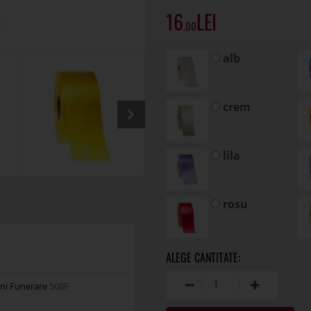
16
.00
alb
crem
lila
rosu
uni Funerare
508F