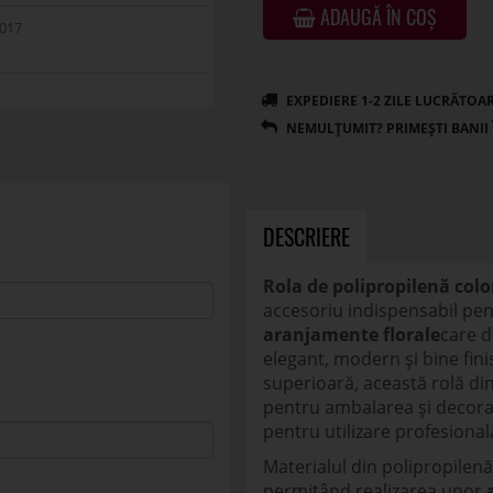
ADAUGĂ ÎN COȘ
017
DESCRIERE
Rola de polipropilenă colo
accesoriu indispensabil pentr
aranjamente florale
care d
elegant, modern și bine fini
superioară, această rolă di
pentru ambalarea și decorare
pentru utilizare profesional
Materialul din polipropilenă 
permițând realizarea unor