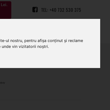
Lei.
TEL: +40 732 530 375
0
0
te-ul nostru, pentru afișa conținut și reclame
unde vin vizitatorii noștri.
color pentru buchete flori 300