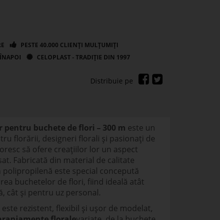
r pentru buchete de flori – 300 m
este un
u florării, designeri florali și pasionați de
oresc să ofere creațiilor lor un aspect
sat. Fabricată din material de calitate
n polipropilenă este special concepută
a buchetelor de flori, fiind ideală atât
ă, cât și pentru uz personal.
este rezistent, flexibil și ușor de modelat,
aranjamente florale
variate, de la buchete