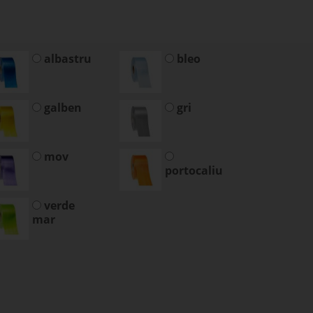
albastru
bleo
galben
gri
mov
portocaliu
verde
mar