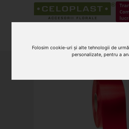
Tra
Coma
lucr
HOME
PRODUSE
Folosim cookie-uri și alte tehnologii de urmă
personalizate, pentru a ana
HOME
»
Panglici si role decorative
»
Rola