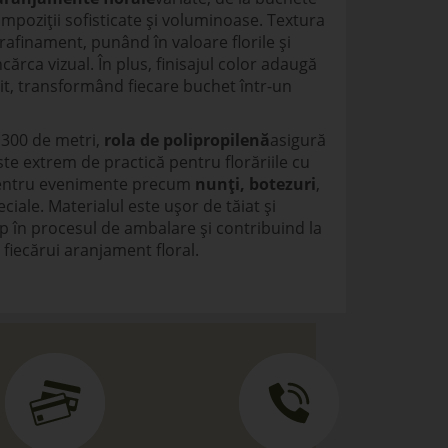
ompoziții sofisticate și voluminoase. Textura
rafinament, punând în valoare florile și
ncărca vizual. În plus, finisajul color adaugă
t, transformând fiecare buchet într-un
300 de metri,
rola de polipropilenă
asigură
te extrem de practică pentru florăriile cu
pentru evenimente precum
nunți, botezuri
,
eciale. Materialul este ușor de tăiat și
 în procesul de ambalare și contribuind la
fiecărui aranjament floral.