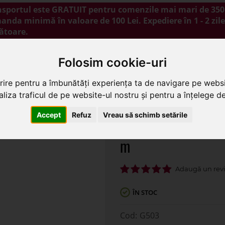
nsportul este GRATUIT pentru comenzile mai mari de 350 
nda minimă în valoare de 100 Lei. Expediere în 1 - 2 zile
ătoare.
NOUTĂȚI
PROMOȚII
BLOG
CONTACT
Folosim cookie-uri
rire pentru a îmbunătăți experiența ta de navigare pe websi
liza traficul de pe website-ul nostru și pentru a înțelege de 
 polipropilena color pentru buchete flori 300 m
Accept
Refuz
Vreau să schimb setările
Rola polipropilena 
m
ÎN STOC
G503