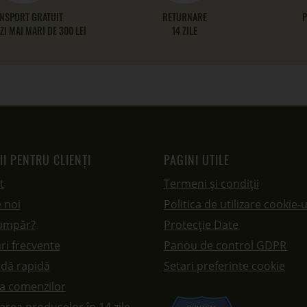
NSPORT GRATUIT
RETURNARE
P
I MAI MARI DE 300 LEI
14 ZILE
II PENTRU CLIENȚI
PAGINI UTILE
t
Termeni și condiții
 noi
Politica de utilizare cookie-u
umpăr?
Protecție Date
ri frecvente
Panou de control GDPR
dă rapidă
Setari preferinte cookie
ea comenzilor