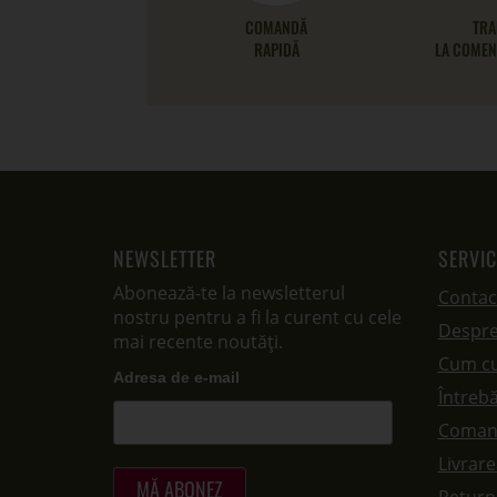
COMANDĂ
TRA
RAPIDĂ
LA COMENZ
NEWSLETTER
SERVIC
Abonează-te la newsletterul
Contac
nostru pentru a fi la curent cu cele
Despre
mai recente noutăți.
Cum c
Adresa de e-mail
Întrebă
Coman
Livrar