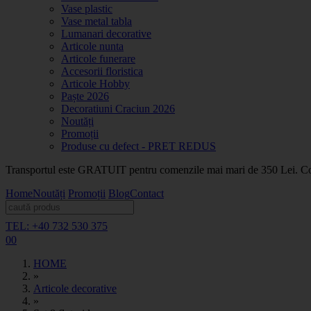
Vase plastic
Vase metal tabla
Lumanari decorative
Articole nunta
Articole funerare
Accesorii floristica
Articole Hobby
Paște 2026
Decoratiuni Craciun 2026
Noutăți
Promoții
Produse cu defect - PRET REDUS
Transportul este GRATUIT pentru comenzile mai mari de 350 Lei. Coma
Home
Noutăți
Promoții
Blog
Contact
TEL: +40 732 530 375
0
0
HOME
»
Articole decorative
»