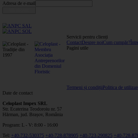
Adresa de e-mail
Servicii pentru clienți
Contact
Despre noi
Cum cumpăr?
Într
Pagini utile
Termeni și condiții
Politica de utiliza
Date de contact
Celoplast Impex SRL
Str. Ecaterina Teodoroiu nr. 57
Hărman, jud. Brașov, România
Program: L - V: 8:00 - 16:00
Tel:
+40-732-530375
+40-728-878905
+40-723-290825
+40-728-87