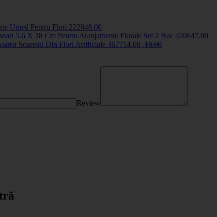
te Umed Pentru Flori
2228
48
.00
nari 5.6 X 38 Cm Pentru Aranjamente Florale Set 2 Buc
4206
47
.00
oarea Soarelui Din Flori Artificiale
3677
14
.00
,
18
.00
Review
tră