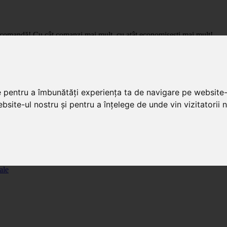
care comandă! Cu cât comanzi mai mult, cu atât economisești mai mult!
pret de importator, cu livrare in toata Romania.
e pentru a îmbunătăți experiența ta de navigare pe website-
bsite-ul nostru și pentru a înțelege de unde vin vizitatorii n
ale