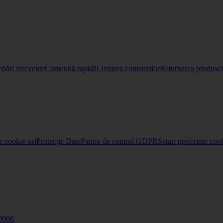
ebări frecvente
Comandă rapidă
Livrarea comenzilor
Returnarea produselo
re cookie-uri
Protecție Date
Panou de control GDPR
Setari preferinte coo
8906