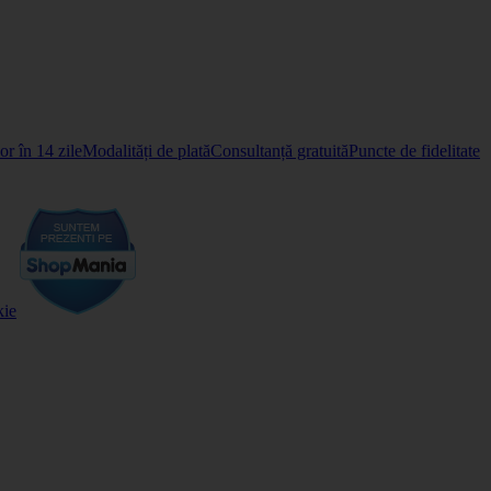
r în 14 zile
Modalități de plată
Consultanță gratuită
Puncte de fidelitate
kie