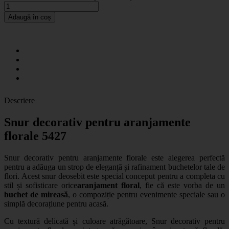
Adaugă în coș
Descriere
Snur decorativ pentru aranjamente
florale 5427
Snur decorativ pentru aranjamente florale este alegerea perfectă
pentru a adăuga un strop de eleganță și rafinament buchetelor tale de
flori. Acest snur deosebit este special conceput pentru a completa cu
stil și sofisticare orice
aranjament floral
, fie că este vorba de un
buchet de mireasă
, o compoziție pentru evenimente speciale sau o
simplă decorațiune pentru acasă.
Cu textură delicată și culoare atrăgătoare,
Snur decorativ pentru