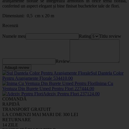
aranjamente florale
se integrează armonios în orice temă florală,
conferind un aspect elegant și bine finisat buchetelor tale de flori.
Dimensiuni: 0,5 cm x 20 m
Recenzii
Numele meu
Rating
Titlu review
Review
Adaugă review
Sul Dantela Color
Pentru Aranjamente Florale
5344
10
.00
Inima Cu
Ventuza Din Burete Umed Pentru Flori
2274
44
.00
Adeziv Pentru Flori
2371
24
.00
COMANDĂ
RAPIDĂ
TRANSPORT GRATUIT
LA COMENZI MAI MARI DE 300 LEI
RETURNARE
14 ZILE