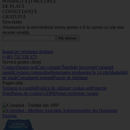
POSIBILITĂȚI MULTIPLE
DE PLATĂ
CONSULTANȚĂ
GRATUITĂ
Newsletter
Abonează-te la newsletterul nostru pentru a fi la curent cu cele mai
recente noutăți.
Mă abonez
înapoi pe versiunea desktop
(+40) 732 530 375
Servicii pentru clienți
Contact
Despre noi
Cum cumpăr?
Întrebări frecvente
Comandă
rapidă
Livrarea comenzilor
Returnarea produselor în 14 zile
Modalități
de plată
Consultanță gratuită
Puncte de fidelitate
Pagini utile
Termeni și condiții
Politica de utilizare cookie-uri
Protecție
Date
Panou de control GDPR
Setari preferinte cookie