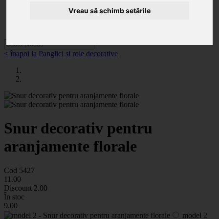
Categorii
Noutăți
Vreau să schimb setările
Promoții
Contact
< înapoi la Panglici si role decorative
Snur decorativ pentru
aranjamente florale
Cod 5427
11
.00
Discount
2.00
În stoc
9
.00
model 2