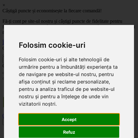
×
Câștigă puncte și economisește la fiecare comandă!
Fă-ți cont pe site-ul nostru și câștigi puncte de fidelitate pentru
fiecare comandă! Cu cât comanzi mai mult, cu atât economisești mai
mult!
Înregistrează-te acum
Folosim cookie-uri
Celoplast
Folosim cookie-uri și alte tehnologii de
înapoi
Celoplast
urmărire pentru a îmbunătăți experiența ta
de navigare pe website-ul nostru, pentru
afișa conținut și reclame personalizate,
Transportul este GRATUIT pentru comenzile mai mari de 350 Lei. Comanda minimă în
pentru a analiza traficul de pe website-ul
valoare de 100 Lei. Expediere în 1 - 2 zile lucrătoare.
nostru și pentru a înțelege de unde vin
vizitatorii noștri.
0
0
Accept
Toggle navigation
Refuz
Acasă