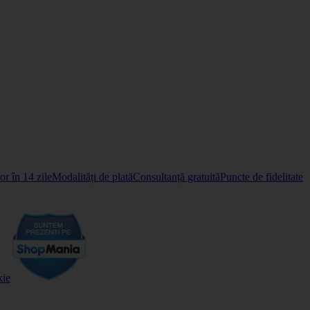
r în 14 zile
Modalități de plată
Consultanță gratuită
Puncte de fidelitate
kie