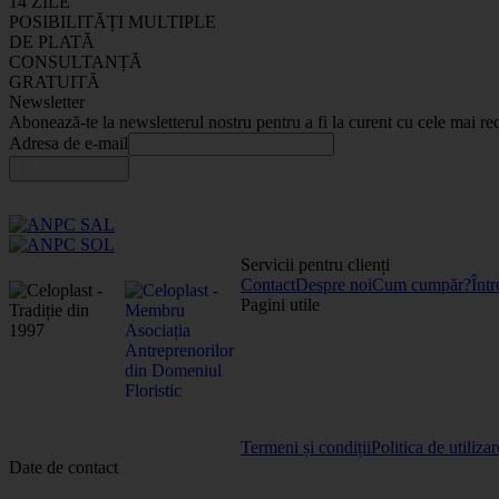
14 ZILE
POSIBILITĂȚI MULTIPLE
DE PLATĂ
CONSULTANȚĂ
GRATUITĂ
Newsletter
Abonează-te la newsletterul nostru pentru a fi la curent cu cele mai rec
Adresa de e-mail
Servicii pentru clienți
Contact
Despre noi
Cum cumpăr?
Într
Pagini utile
Termeni și condiții
Politica de utiliza
Date de contact