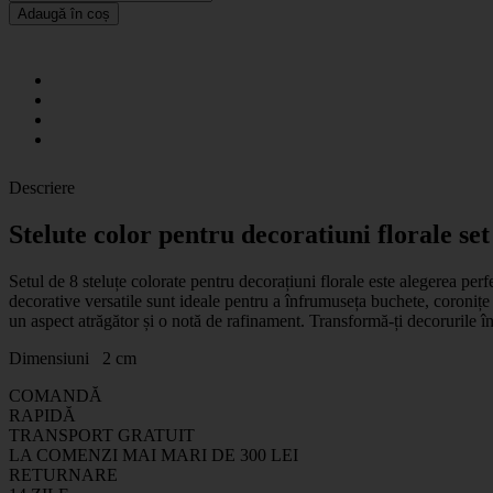
Adaugă în coș
Descriere
Stelute color pentru decoratiuni florale se
Setul de 8 steluțe colorate pentru decorațiuni florale este alegerea per
decorative versatile sunt ideale pentru a înfrumuseța buchete, coronițe sa
un aspect atrăgător și o notă de rafinament. Transformă-ți decorurile în
Dimensiuni 2 cm
COMANDĂ
RAPIDĂ
TRANSPORT GRATUIT
LA COMENZI MAI MARI DE 300 LEI
RETURNARE