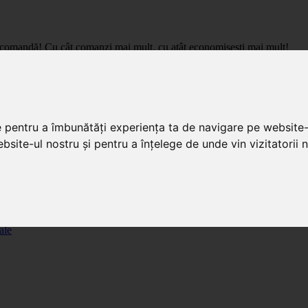
care comandă! Cu cât comanzi mai mult, cu atât economisești mai mult!
pret de importator, cu livrare in toata Romania.
e pentru a îmbunătăți experiența ta de navigare pe website-
bsite-ul nostru și pentru a înțelege de unde vin vizitatorii n
ale