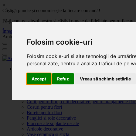
×
Câștigă puncte și economisește la fiecare comandă!
Fă-ți cont pe site-ul nostru și câștigi puncte de fidelitate pentru fie
Înregistrează-te acum
Ambalaje, decoratiuni si accesorii pentru flori. Produse de calitate la 
Folosim cookie-uri
Folosim cookie-uri și alte tehnologii de urmărir
personalizate, pentru a analiza traficul de pe we
Produse
Plante artificiale la ghiveci
Accept
Refuz
Vreau să schimb setările
Ambalaje pentru flori
Flori de săpun
Produse Sf. Valentin 2026
Flori artificiale
Cutii pentru flori, cutii decorative pentru aranjamente flor
Cosuri pentru flori
Burete pentru flori
Panglici si role decorative
Flori uscate si plante uscate
Articole decorative
Vase ceramica si sticla