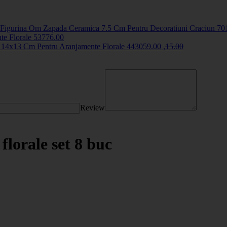
Figurina Om Zapada Ceramica 7.5 Cm Pentru Decoratiuni Craciun
70
te Florale
5377
6
.00
 14x13 Cm Pentru Aranjamente Florale
44305
9
.00
,
15
.00
Review
florale set 8 buc