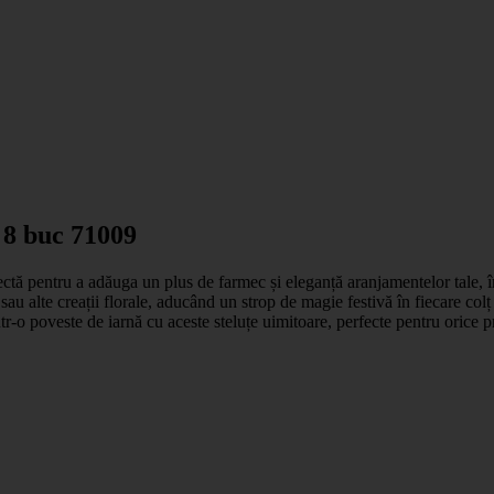
t 8 buc 71009
fectă pentru a adăuga un plus de farmec și eleganță aranjamentelor tale, 
u alte creații florale, aducând un strop de magie festivă în fiecare colț al 
tr-o poveste de iarnă cu aceste steluțe uimitoare, perfecte pentru orice p