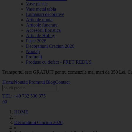
Vase plastic
Vase metal tabla
Lumanari decorative
Articole nunta
Articole funerare
Accesorii floristica
Articole Hobby
Paște 2026
Decoratiuni Craciun 2026
Noutăți
Promoții
Produse cu defect - PRET REDUS
Transportul este GRATUIT pentru comenzile mai mari de 350 Lei. Coma
Home
Noutăți
Promoții
Blog
Contact
TEL: +40 732 530 375
0
0
HOME
»
Decoratiuni Craciun 2026
»