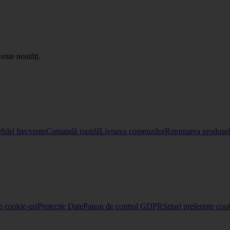
ente noutăți.
ebări frecvente
Comandă rapidă
Livrarea comenzilor
Returnarea produselo
re cookie-uri
Protecție Date
Panou de control GDPR
Setari preferinte coo