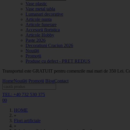
Vase plastic
Vase metal tabla
Lumanari decorative
Articole nunta
Articole funerare
Accesorii floristica
Articole Hobby
Paște 2026
Decoratiuni Craciun 2026
Noutăți
Promoții
Produse cu defect - PRET REDUS
Transportul este GRATUIT pentru comenzile mai mari de 350 Lei. Coma
Home
Noutăți
Promoții
Blog
Contact
TEL: +40 732 530 375
0
0
HOME
»
Flori artificiale
»