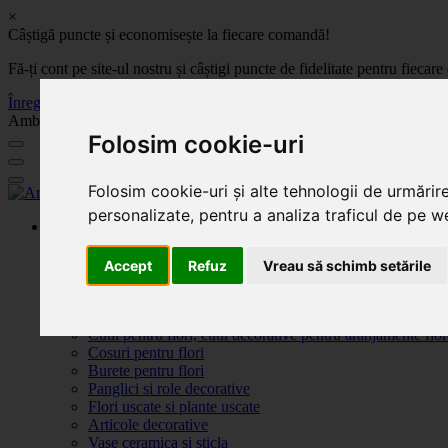
×
Câștigă puncte și economisește la fiecare comandă!
Fă-ți cont pe site-ul nostru și câștigi puncte de fidelitate pentru fie
Înregistrează-te acum
Ambalaje, decoratiuni si accesorii pentru flori. Produse de calitate la 
Folosim cookie-uri
Folosim cookie-uri și alte tehnologii de urmărir
personalizate, pentru a analiza traficul de pe we
Produse
Plante artificiale la ghiveci
Ambalaje pentru flori
Accept
Refuz
Vreau să schimb setările
Flori de săpun
Produse Sf. Valentin 2026
Flori artificiale
Cutii pentru flori, cutii decorative pentru aranjamente flor
Cosuri pentru flori
Burete pentru flori
Panglici si role decorative
Flori uscate si plante uscate
Articole decorative
Vase ceramica si sticla