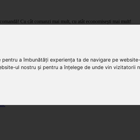
care comandă! Cu cât comanzi mai mult, cu atât economisești mai mult!
pret de importator, cu livrare in toata Romania.
e pentru a îmbunătăți experiența ta de navigare pe website-
bsite-ul nostru și pentru a înțelege de unde vin vizitatorii n
ale