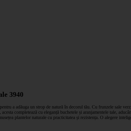
ale 3940
 pentru a adăuga un strop de natură în decorul tău. Cu frunzele sale verzi
le, acesta completează cu eleganță buchetele și aranjamentele tale, aducân
musețea plantelor naturale cu practicitatea și rezistența. O alegere inteli