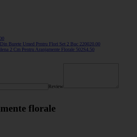
.00
Din Burete Umed Prntru Flori Set 2 Buc
2200
20
.00
ilena 2 Cm Pentru Aranjamente Florale
502S
4
.50
Review
amente florale