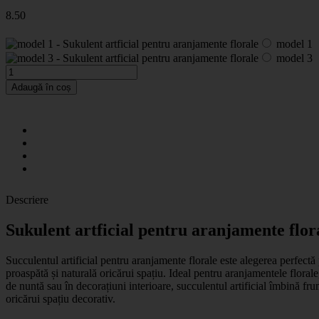
8
.50
model 1
model 3
Adaugă în coș
Descriere
Sukulent artficial pentru aranjamente flor
Succulentul artificial pentru aranjamente florale este alegerea perfectă
proaspătă și naturală oricărui spațiu. Ideal pentru aranjamentele flora
de nuntă sau în decorațiuni interioare, succulentul artificial îmbină fru
oricărui spațiu decorativ.