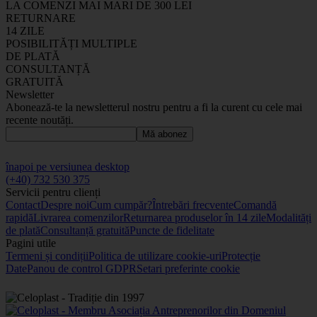
LA COMENZI MAI MARI DE 300 LEI
RETURNARE
14 ZILE
POSIBILITĂȚI MULTIPLE
DE PLATĂ
CONSULTANȚĂ
GRATUITĂ
Newsletter
Abonează-te la newsletterul nostru pentru a fi la curent cu cele mai
recente noutăți.
Mă abonez
înapoi pe versiunea desktop
(+40) 732 530 375
Servicii pentru clienți
Contact
Despre noi
Cum cumpăr?
Întrebări frecvente
Comandă
rapidă
Livrarea comenzilor
Returnarea produselor în 14 zile
Modalități
de plată
Consultanță gratuită
Puncte de fidelitate
Pagini utile
Termeni și condiții
Politica de utilizare cookie-uri
Protecție
Date
Panou de control GDPR
Setari preferinte cookie