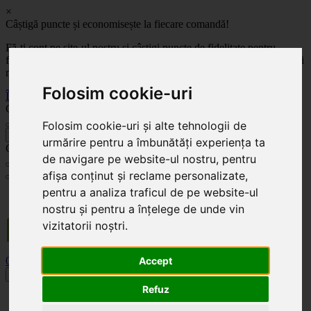
×
Câștigă puncte și economisește la fiecare comandă!
Fă-ți cont pe site-ul nostru și câștigi puncte de fidelitate pentru
fiecare comandă! Cu cât comanzi mai mult, cu atât economisești mai
mult!
Folosim cookie-uri
Înregistrează-te acum
Celoplast
Folosim cookie-uri și alte tehnologii de
înapoi
urmărire pentru a îmbunătăți experiența ta
Celoplast
de navigare pe website-ul nostru, pentru
afișa conținut și reclame personalizate,
pentru a analiza traficul de pe website-ul
Transportul este GRATUIT pentru comenzile mai mari de 350 Lei. Comanda minimă în
valoare de 100 Lei. Expediere în 1 - 2 zile lucrătoare.
nostru și pentru a înțelege de unde vin
vizitatorii noștri.
0
0
Accept
Toggle navigation
Refuz
Acasă