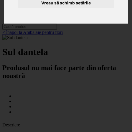
Categorii
Vreau să schimb setările
Noutăți
Promoții
Contact
< înapoi la Ambalaje pentru flori
Sul dantela
Produsul nu mai face parte din oferta
noastră
Descriere