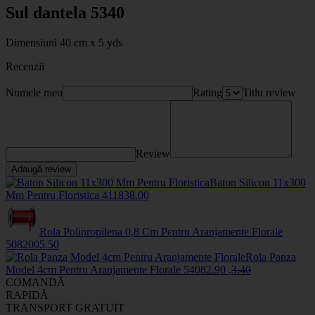
Sul dantela 5340
Dimensiuni 40 cm x 5 yds
Recenzii
Numele meu
Rating
Titlu review
Review
Adaugă review
Baton Silicon 11x300
Mm Pentru Floristica
4118
38
.00
Rola Polipropilena 0,8 Cm Pentru Aranjamente Florale
508200
5
.50
Rola Panza
Model 4cm Pentru Aranjamente Florale
5408
2
.90
,
3
.40
COMANDĂ
RAPIDĂ
TRANSPORT GRATUIT