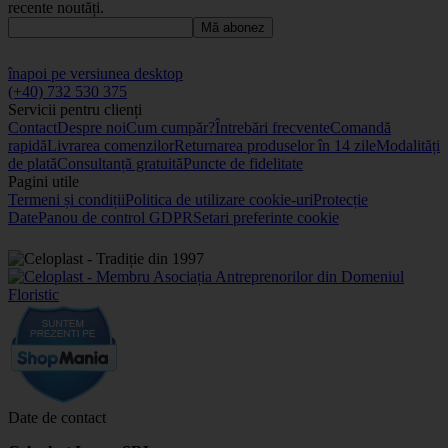
recente noutăți.
Mă abonez
înapoi pe versiunea desktop
(+40) 732 530 375
Servicii pentru clienți
Contact
Despre noi
Cum cumpăr?
Întrebări frecvente
Comandă
rapidă
Livrarea comenzilor
Returnarea produselor în 14 zile
Modalități
de plată
Consultanță gratuită
Puncte de fidelitate
Pagini utile
Termeni și condiții
Politica de utilizare cookie-uri
Protecție
Date
Panou de control GDPR
Setari preferinte cookie
Date de contact