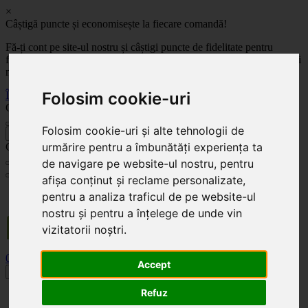
×
Câștigă puncte și economisește la fiecare comandă!
Fă-ți cont pe site-ul nostru și câștigi puncte de fidelitate pentru
fiecare comandă! Cu cât comanzi mai mult, cu atât economisești mai
mult!
Folosim cookie-uri
Înregistrează-te acum
Celoplast
Folosim cookie-uri și alte tehnologii de
înapoi
urmărire pentru a îmbunătăți experiența ta
Celoplast
de navigare pe website-ul nostru, pentru
afișa conținut și reclame personalizate,
Transportul este GRATUIT pentru comenzile mai mari de 350 Lei. Comanda minimă în
pentru a analiza traficul de pe website-ul
valoare de 100 Lei. Expediere în 1 - 2 zile lucrătoare.
nostru și pentru a înțelege de unde vin
vizitatorii noștri.
0
0
Accept
Toggle navigation
Refuz
Acasă