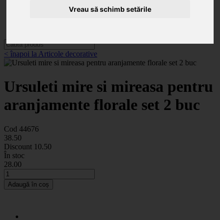
Categorii
Vreau să schimb setările
Noutăți
Promoții
Contact
< înapoi la Articole decorative
Ursuleti mire si mireasa pentru
aranjamente florale set 2 buc
Cod 44676
38
.50
Discount
10.50
În stoc
28
.00
Adaugă în coș