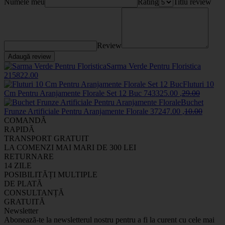
Numele meu
Rating
Titlu review
Review
Adaugă review
Sarma Verde Pentru Floristica
2158
22
.00
Fluturi 10
Cm Pentru Aranjamente Florale Set 12 Buc
7433
25
.00
,
29
.00
Buchet
Frunze Artificiale Pentru Aranjamente Florale
3724
7
.00
,
10
.00
COMANDĂ
RAPIDĂ
TRANSPORT GRATUIT
LA COMENZI MAI MARI DE 300 LEI
RETURNARE
14 ZILE
POSIBILITĂȚI MULTIPLE
DE PLATĂ
CONSULTANȚĂ
GRATUITĂ
Newsletter
Abonează-te la newsletterul nostru pentru a fi la curent cu cele mai