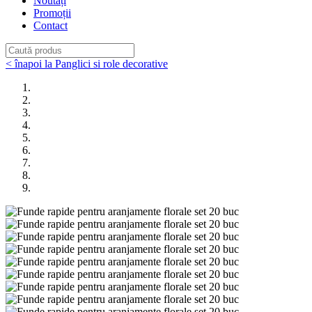
Noutăți
Promoții
Contact
< înapoi la Panglici si role decorative