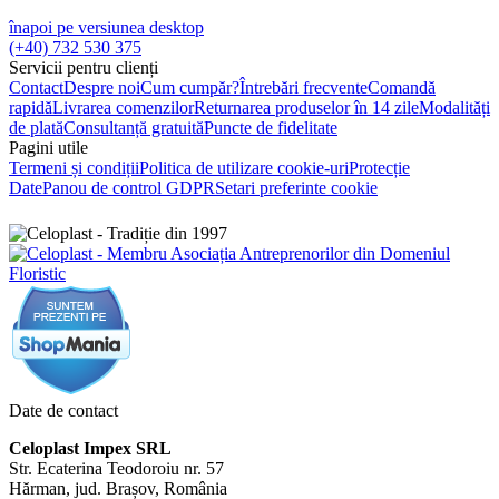
înapoi pe versiunea desktop
(+40) 732 530 375
Servicii pentru clienți
Contact
Despre noi
Cum cumpăr?
Întrebări frecvente
Comandă
rapidă
Livrarea comenzilor
Returnarea produselor în 14 zile
Modalități
de plată
Consultanță gratuită
Puncte de fidelitate
Pagini utile
Termeni și condiții
Politica de utilizare cookie-uri
Protecție
Date
Panou de control GDPR
Setari preferinte cookie
Date de contact
Celoplast Impex SRL
Str. Ecaterina Teodoroiu nr. 57
Hărman, jud. Brașov, România