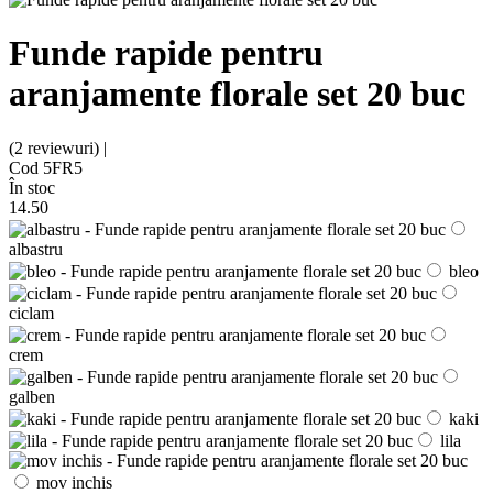
Funde rapide pentru
aranjamente florale set 20 buc
(2 reviewuri) |
Cod 5FR5
În stoc
14
.50
albastru
bleo
ciclam
crem
galben
kaki
lila
mov inchis