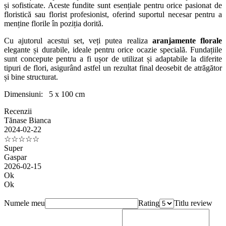
și sofisticate. Aceste fundite sunt esențiale pentru orice pasionat de
floristică sau florist profesionist, oferind suportul necesar pentru a
menține florile în poziția dorită.
Cu ajutorul acestui set, veți putea realiza
aranjamente florale
elegante și durabile, ideale pentru orice ocazie specială. Fundațiile
sunt concepute pentru a fi ușor de utilizat și adaptabile la diferite
tipuri de flori, asigurând astfel un rezultat final deosebit de atrăgător
și bine structurat.
Dimensiuni: 5 x 100 cm
Recenzii
Tănase Bianca
2024-02-22
☆☆☆☆☆
Super
Gaspar
2026-02-15
Ok
Ok
Numele meu
Rating
Titlu review