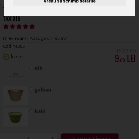
Vreau să schimb setările
Vas ceramica 14x13 cm pentru aranjamente
florale
(1 reviewuri) |
Cod 44305
15
.00
9
În stoc
.00
alb
galben
kaki