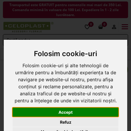
Transportul este GRATUIT pentru comenzile mai mari de 350 Lei.
Comanda minimă în valoare de 100 Lei. Expediere în 1 - 2 zile
lucrătoare.
0
0
Togg
navi
Folosim cookie-uri
< ÎNAPOI LA VASE CERAMICA SI STICLA
Folosim cookie-uri și alte tehnologii de
urmărire pentru a îmbunătăți experiența ta de
navigare pe website-ul nostru, pentru afișa
conținut și reclame personalizate, pentru a
analiza traficul de pe website-ul nostru și
pentru a înțelege de unde vin vizitatorii noștri.
Accept
Refuz