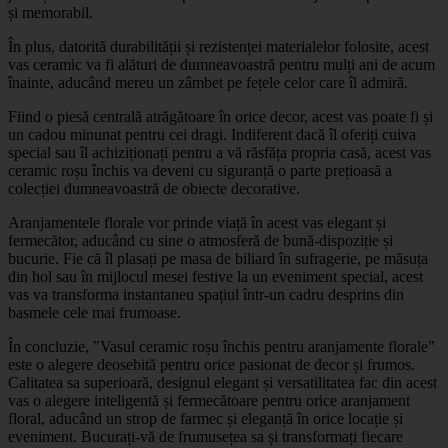
și memorabil.
În plus, datorită durabilității și rezistenței materialelor folosite, acest
vas ceramic va fi alături de dumneavoastră pentru mulți ani de acum
înainte, aducând mereu un zâmbet pe fețele celor care îl admiră.
Fiind o piesă centrală atrăgătoare în orice decor, acest vas poate fi și
un cadou minunat pentru cei dragi. Indiferent dacă îl oferiți cuiva
special sau îl achiziționați pentru a vă răsfăța propria casă, acest vas
ceramic roșu închis va deveni cu siguranță o parte prețioasă a
colecției dumneavoastră de obiecte decorative.
Aranjamentele florale vor prinde viață în acest vas elegant și
fermecător, aducând cu sine o atmosferă de bună-dispoziție și
bucurie. Fie că îl plasați pe masa de biliard în sufragerie, pe măsuța
din hol sau în mijlocul mesei festive la un eveniment special, acest
vas va transforma instantaneu spațiul într-un cadru desprins din
basmele cele mai frumoase.
În concluzie, "Vasul ceramic roșu închis pentru aranjamente florale"
este o alegere deosebită pentru orice pasionat de decor și frumos.
Calitatea sa superioară, designul elegant și versatilitatea fac din acest
vas o alegere inteligentă și fermecătoare pentru orice aranjament
floral, aducând un strop de farmec și eleganță în orice locație și
eveniment. Bucurați-vă de frumusețea sa și transformați fiecare