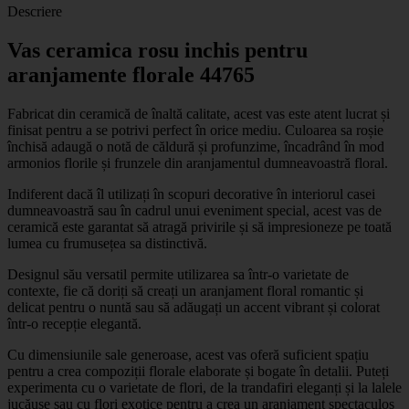
Descriere
Vas ceramica rosu inchis pentru
aranjamente florale 44765
Fabricat din ceramică de înaltă calitate, acest vas este atent lucrat și
finisat pentru a se potrivi perfect în orice mediu. Culoarea sa roșie
închisă adaugă o notă de căldură și profunzime, încadrând în mod
armonios florile și frunzele din aranjamentul dumneavoastră floral.
Indiferent dacă îl utilizați în scopuri decorative în interiorul casei
dumneavoastră sau în cadrul unui eveniment special, acest vas de
ceramică este garantat să atragă privirile și să impresioneze pe toată
lumea cu frumusețea sa distinctivă.
Designul său versatil permite utilizarea sa într-o varietate de
contexte, fie că doriți să creați un aranjament floral romantic și
delicat pentru o nuntă sau să adăugați un accent vibrant și colorat
într-o recepție elegantă.
Cu dimensiunile sale generoase, acest vas oferă suficient spațiu
pentru a crea compoziții florale elaborate și bogate în detalii. Puteți
experimenta cu o varietate de flori, de la trandafiri eleganți și la lalele
jucăușe sau cu flori exotice pentru a crea un aranjament spectaculos