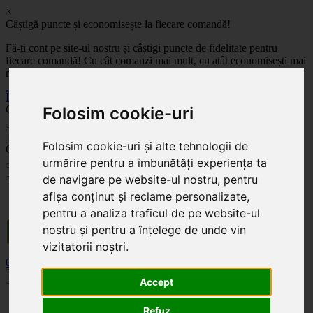
×
Câștigă puncte și economisește la fiecare comandă!
Fă-ți cont pe site-ul nostru și câștigi puncte de fidelitate pentru
fiecare comandă! Cu cât comanzi mai mult, cu atât economisești mai
mult!
Înregistrează-te acum
Celoplast
Folosim cookie-uri
înapoi
Folosim cookie-uri și alte tehnologii de
Celoplast
urmărire pentru a îmbunătăți experiența ta
de navigare pe website-ul nostru, pentru
Transportul este GRATUIT pentru comenzile mai mari de 350 Lei. Comanda minimă în
afișa conținut și reclame personalizate,
valoare de 100 Lei. Expediere în 1 - 2 zile lucrătoare.
pentru a analiza traficul de pe website-ul
nostru și pentru a înțelege de unde vin
vizitatorii noștri.
0
0
Toggle navigation
Accept
Acasă
Refuz