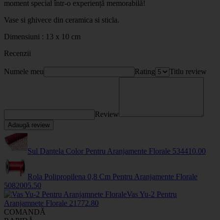
moment special într-o experiență memorabilă!
Vase si ghivece din ceramica si sticla.
Dimensiuni : 13 x 10 cm
Recenzii
Numele meu
Rating
Titlu review
Review
Adaugă review
Sul Dantela Color Pentru Aranjamente Florale
5344
10
.00
Rola Polipropilena 0,8 Cm Pentru Aranjamente Florale
508200
5
.50
Vas Yu-2 Pentru
Aranjamnete Florale
2177
2
.80
COMANDĂ