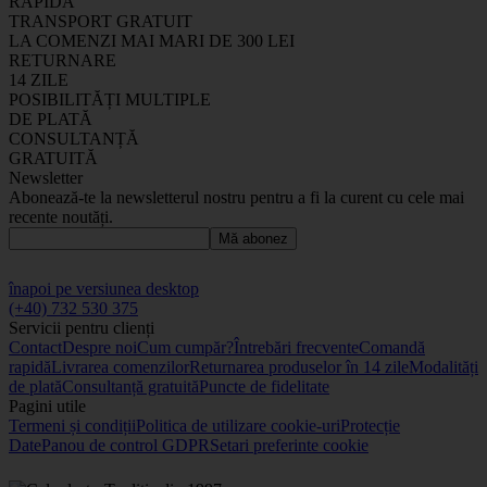
RAPIDĂ
TRANSPORT GRATUIT
LA COMENZI MAI MARI DE 300 LEI
RETURNARE
14 ZILE
POSIBILITĂȚI MULTIPLE
DE PLATĂ
CONSULTANȚĂ
GRATUITĂ
Newsletter
Abonează-te la newsletterul nostru pentru a fi la curent cu cele mai
recente noutăți.
Mă abonez
înapoi pe versiunea desktop
(+40) 732 530 375
Servicii pentru clienți
Contact
Despre noi
Cum cumpăr?
Întrebări frecvente
Comandă
rapidă
Livrarea comenzilor
Returnarea produselor în 14 zile
Modalități
de plată
Consultanță gratuită
Puncte de fidelitate
Pagini utile
Termeni și condiții
Politica de utilizare cookie-uri
Protecție
Date
Panou de control GDPR
Setari preferinte cookie