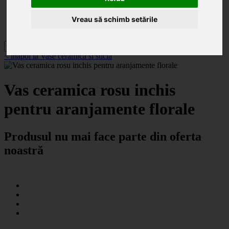
Categorii
Noutăți
Promoții
Vreau să schimb setările
Contact
< înapoi la Vase ceramica si sticla
Vas ceramica rosu inchis
pentru aranjamente florale
Produsul nu mai face parte din oferta
noastră