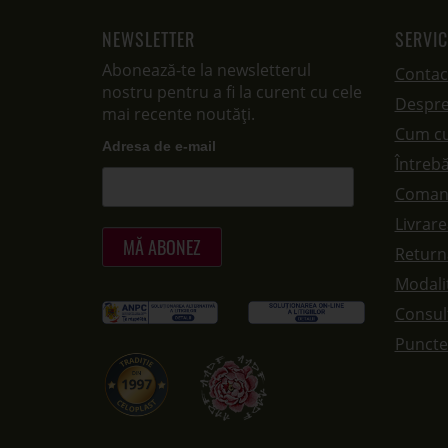
NEWSLETTER
SERVIC
Abonează-te la newsletterul
Contac
nostru pentru a fi la curent cu cele
Despre
mai recente noutăți.
Cum c
Adresa de e-mail
Întrebă
Coman
Livrar
Returna
Modalit
Consul
Puncte 