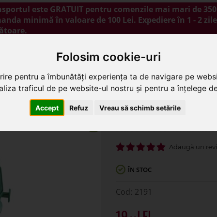
nsportul este GRATUIT pentru comenzile mai mari de 350 
nda minimă în valoare de 100 Lei. Expediere în 1 - 2 zile
ătoare.
NOUTĂȚI
PROMOȚII
BLOG
CONTACT
Folosim cookie-uri
rire pentru a îmbunătăți experiența ta de navigare pe websi
liza traficul de pe website-ul nostru și pentru a înțelege de 
idi din burete umed pentru flori
Accept
Refuz
Vreau să schimb setările
Autocorso midi din
ÎN STOC
2191
19