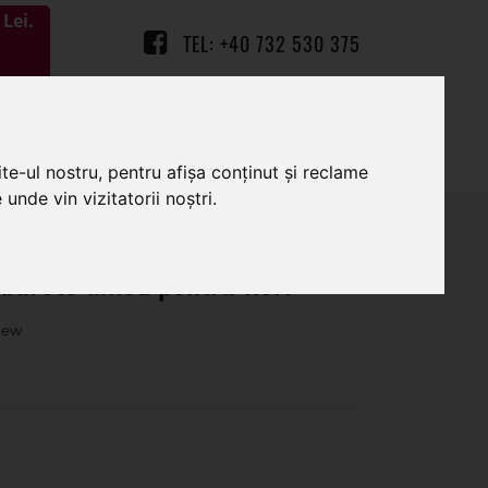
Lei.
TEL: +40 732 530 375
0
0
te-ul nostru, pentru afișa conținut și reclame
unde vin vizitatorii noștri.
 burete umed pentru flori