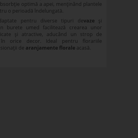
bsorbție optimă a apei, menținând plantele
ntru o perioadă îndelungată.
daptate pentru diverse tipuri de
vaze
și
din burete umed facilitează crearea unor
ticate și atractive, aducând un strop de
în orice decor. Ideal pentru florariile
sionații de
aranjamente florale
acasă.