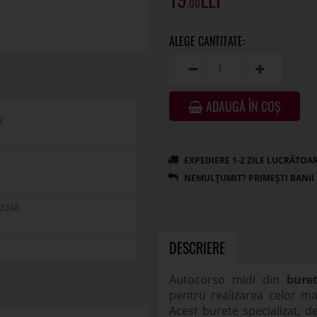
.00
ADAUGĂ ÎN COȘ
3
2248
DESCRIERE
Autocorso midi din
bure
pentru realizarea celor ma
Acest burete specializat, d