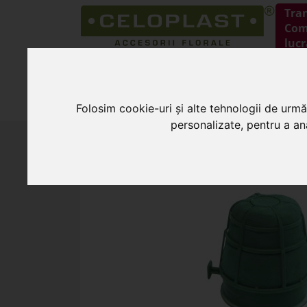
Tra
Coma
lucr
HOME
PRODUSE
Folosim cookie-uri și alte tehnologii de urmă
personalizate, pentru a ana
HOME
»
Burete pentru flori
»
Autocorso m