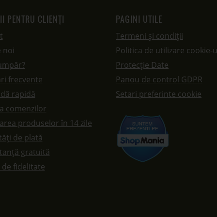
II PENTRU CLIENȚI
PAGINI UTILE
t
Termeni și condiții
 noi
Politica de utilizare cookie-u
umpăr?
Protecție Date
ri frecvente
Panou de control GDPR
dă rapidă
Setari preferinte cookie
ea comenzilor
rea produselor în 14 zile
ăți de plată
tanță gratuită
de fidelitate