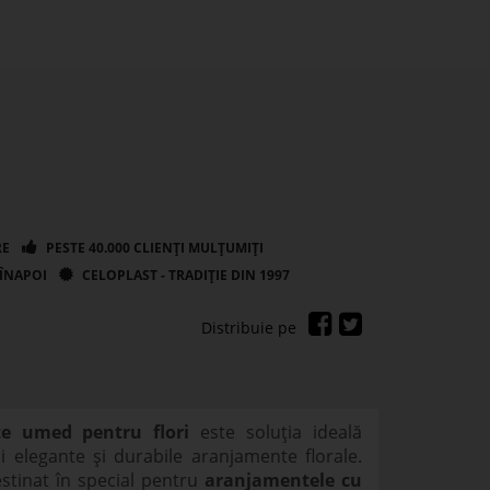
te umed pentru flori
este soluția ideală
i elegante și durabile aranjamente florale.
estinat în special pentru
aranjamentele cu