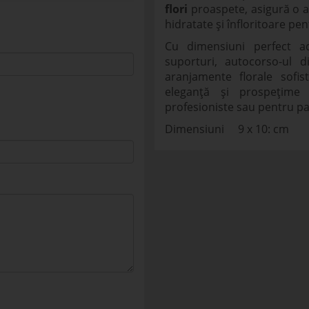
flori
proaspete, asigură o a
hidratate și înfloritoare pe
Cu dimensiuni perfect a
suporturi, autocorso-ul 
aranjamente florale sofis
eleganță și prospețime 
profesioniste sau pentru pa
Dimensiuni 9 x 10: cm