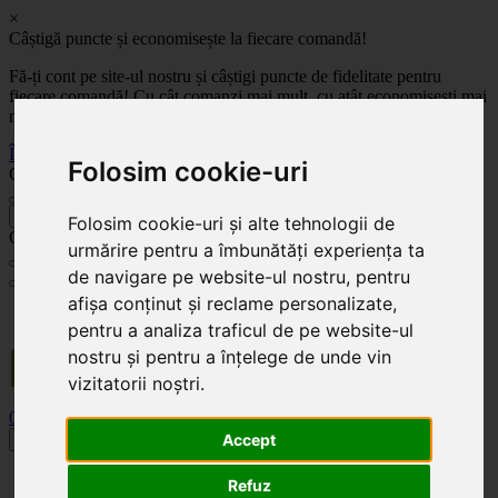
×
Câștigă puncte și economisește la fiecare comandă!
Fă-ți cont pe site-ul nostru și câștigi puncte de fidelitate pentru
fiecare comandă! Cu cât comanzi mai mult, cu atât economisești mai
mult!
Înregistrează-te acum
Folosim cookie-uri
Celoplast
înapoi
Folosim cookie-uri și alte tehnologii de
Celoplast
urmărire pentru a îmbunătăți experiența ta
de navigare pe website-ul nostru, pentru
afișa conținut și reclame personalizate,
Transportul este GRATUIT pentru comenzile mai mari de 350 Lei. Comanda minimă în
valoare de 100 Lei. Expediere în 1 - 2 zile lucrătoare.
pentru a analiza traficul de pe website-ul
nostru și pentru a înțelege de unde vin
vizitatorii noștri.
0
0
Accept
Toggle navigation
Acasă
Refuz