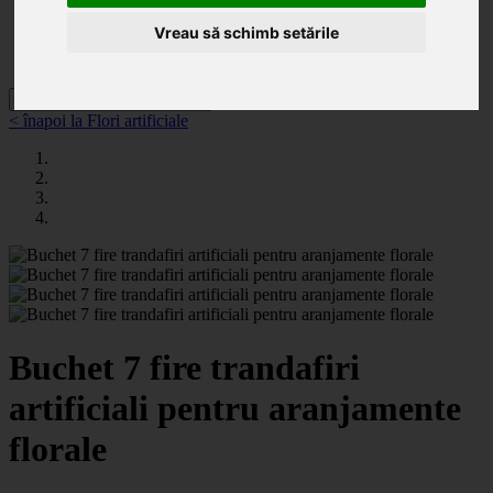
Categorii
Noutăți
Vreau să schimb setările
Promoții
Contact
< înapoi la Flori artificiale
Buchet 7 fire trandafiri
artificiali pentru aranjamente
florale