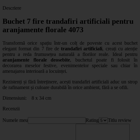
Descriere
Buchet 7 fire trandafiri artificiali pentru
aranjamente florale 4073
Transformă orice spațiu într-un colț de poveste cu acest buchet
elegant format din 7 fire de
trandafiri artificiali
, creați cu atenție
pentru a reda frumusețea naturală a florilor reale. Ideal pentru
aranjamente florale deosebite
, buchetul poate fi folosit în
decorarea meselor festive, evenimentelor speciale sau chiar în
amenajarea interioară a locuinței.
Rezistenți și fără întreținere, acești
trandafiri artificiali
aduc un strop
de rafinament și culoare durabilă în orice ambient, fără a se ofili.
Dimensiuni: 8 x 34 cm
Recenzii
Numele meu
Rating
Titlu review