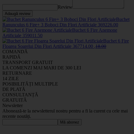
Review
Adaugă review
Buchet
Ranunculus 6 Fire+ 3 Boboci Din Flori Artificiale
3692
26
.00
Buchet 6 Fire Anemone
Artificiale
3590
11
.50
Buchet 6 Fire
Floarea Soarelui Din Flori Artificiale
3677
14
.00
,
18
.00
COMANDĂ
RAPIDĂ
TRANSPORT GRATUIT
LA COMENZI MAI MARI DE 300 LEI
RETURNARE
14 ZILE
POSIBILITĂȚI MULTIPLE
DE PLATĂ
CONSULTANȚĂ
GRATUITĂ
Newsletter
Abonează-te la newsletterul nostru pentru a fi la curent cu cele mai
recente noutăți.
Mă abonez