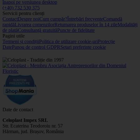
înapoi pe versiunea desktop
(+40) 732 530 375
Servicii pentru clienți
Contact
Despre noi
Cum cumpăr?
Întrebări frecvente
Comandă
rapidă
Livrarea comenzilor
Returnarea produselor în 14 zile
Modalități
de plată
Consultanță gratuită
Puncte de fidelitate
Pagini utile
Termeni și condiții
Politica de utilizare cookie-uri
Protecție
Date
Panou de control GDPR
Setari preferinte cookie
Date de contact
Celoplast Impex SRL
Str. Ecaterina Teodoroiu nr. 57
Hărman, jud. Brașov, România