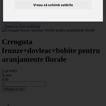
Categorii
Noutăți
Vreau să schimb setările
Promoții
Contact
< înapoi la Flori artificiale
Crenguta
frunze+dovleac+bobite pentru
aranjamente florale
Cod 8493
În stoc
9
.00
Adaugă în coș