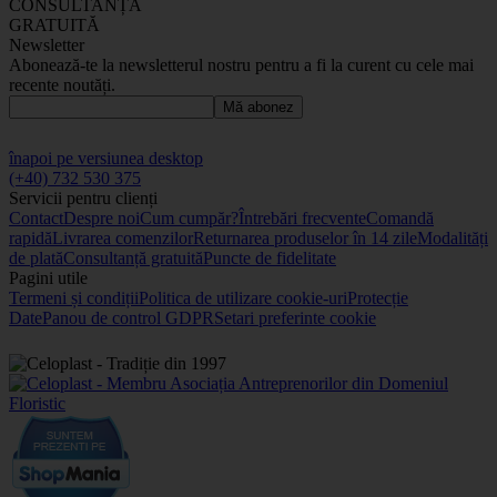
CONSULTANȚĂ
GRATUITĂ
Newsletter
Abonează-te la newsletterul nostru pentru a fi la curent cu cele mai
recente noutăți.
Mă abonez
înapoi pe versiunea desktop
(+40) 732 530 375
Servicii pentru clienți
Contact
Despre noi
Cum cumpăr?
Întrebări frecvente
Comandă
rapidă
Livrarea comenzilor
Returnarea produselor în 14 zile
Modalități
de plată
Consultanță gratuită
Puncte de fidelitate
Pagini utile
Termeni și condiții
Politica de utilizare cookie-uri
Protecție
Date
Panou de control GDPR
Setari preferinte cookie