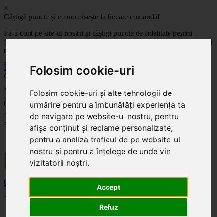
×
Câștigă puncte și economisește la fiecare comandă!
Fă-ți cont pe site-ul nostru și câștigi puncte de fidelitate pentru
fiecare comandă! Cu cât comanzi mai mult, cu atât economisești mai
mult!
Înregistrează-te acum
Folosim cookie-uri
Celoplast
Folosim cookie-uri și alte tehnologii de
înapoi
Celoplast
urmărire pentru a îmbunătăți experiența ta
de navigare pe website-ul nostru, pentru
afișa conținut și reclame personalizate,
Transportul este GRATUIT pentru comenzile mai mari de 350 Lei. Comanda minimă în
pentru a analiza traficul de pe website-ul
valoare de 100 Lei. Expediere în 1 - 2 zile lucrătoare.
nostru și pentru a înțelege de unde vin
vizitatorii noștri.
0
0
Accept
Toggle navigation
Refuz
Acasă