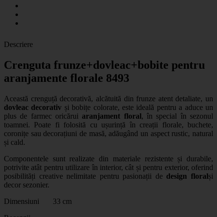
Descriere
Crenguta frunze+dovleac+bobite pentru
aranjamente florale 8493
Această crenguță decorativă, alcătuită din frunze atent detaliate, un
dovleac decorativ
și bobițe colorate, este ideală pentru a aduce un
plus de farmec oricărui
aranjament floral
, în special în sezonul
toamnei. Poate fi folosită cu ușurință în creații florale, buchete,
coronițe sau decorațiuni de masă, adăugând un aspect rustic, natural
și cald.
Componentele sunt realizate din materiale rezistente și durabile,
potrivite atât pentru utilizare în interior, cât și pentru exterior, oferind
posibilități creative nelimitate pentru pasionații de
design floral
și
decor sezonier.
Dimensiuni 33 cm