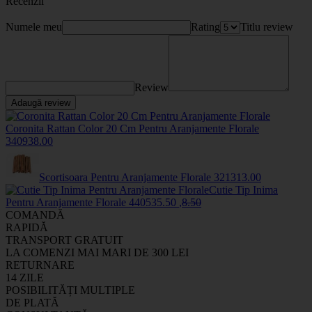
Recenzii
Numele meu
Rating
Titlu review
Review
Adaugă review
Coronita Rattan Color 20 Cm Pentru Aranjamente Florale
34093
8
.00
Scortisoara Pentru Aranjamente Florale
3213
13
.00
Cutie Tip Inima
Pentru Aranjamente Florale
44053
5
.50
,
8
.50
COMANDĂ
RAPIDĂ
TRANSPORT GRATUIT
LA COMENZI MAI MARI DE 300 LEI
RETURNARE
14 ZILE
POSIBILITĂȚI MULTIPLE
DE PLATĂ