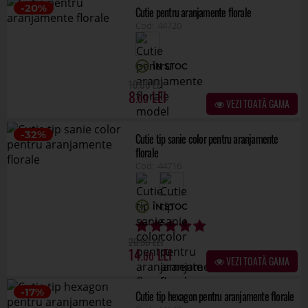
florale
44716
ÎN STOC
.50
20
14
.00
VEZI TOATĂ GAMA
-17%
Cutie tip hexagon pentru aranjamente florale
44649
ÎN STOC
.00
12
10
.00
VEZI TOATĂ GAMA
-27%
Cutie tip poseta model craciun pentru
aranjamente florale