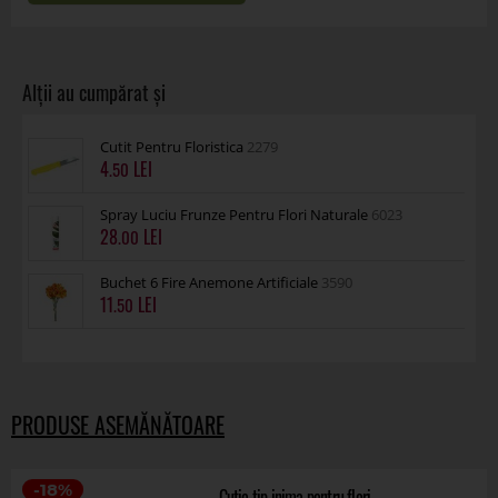
28
.00
Buchet 6 Fire Anemone Artificiale
3590
11
.50
PRODUSE ASEMĂNĂTOARE
-18%
Cutie tip inima pentru flori
44710
ÎN STOC
.00
6
4
.90
VEZI TOATĂ GAMA
Cutie tip inima pentru aranjamente florale
44653