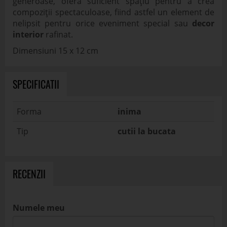
Forma
inima
Tip
cutii la bucata
RECENZII
Numele meu
Rating
Titlu review
Review