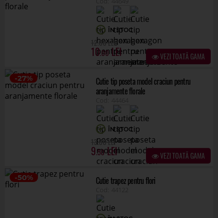
44464
ÎN STOC
.00
13
9
.50
VEZI TOATĂ GAMA
-50%
Cutie trapez pentru flori
44122
ÎN STOC
.50
8
4
.25
VEZI TOATĂ GAMA
COMANDĂ
TRANSPORT
RETURNARE
POSIBILITĂȚI
CONSULTANȚĂ
RAPIDĂ
GRATUIT
14 ZILE
MULTIPLE
GRATUITĂ
LA COMENZI MAI
DE PLATĂ