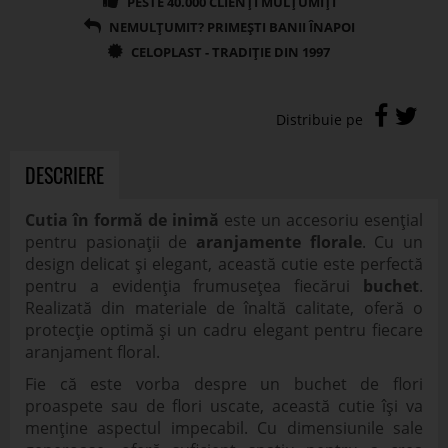
Cutia în formă de inimă
este un accesoriu esențial
pentru pasionații de
aranjamente florale
. Cu un
design delicat și elegant, această cutie este perfectă
pentru a evidenția frumusețea fiecărui
buchet
.
Realizată din materiale de înaltă calitate, oferă o
protecție optimă și un cadru elegant pentru fiecare
aranjament floral.
Fie că este vorba despre un buchet de flori
proaspete sau de flori uscate, această cutie își va
menține aspectul impecabil. Cu dimensiunile sale
generoase, oferă suficient spațiu pentru a crea
compoziții spectaculoase, fiind astfel un element de
nelipsit pentru orice eveniment special sau
decor
interior
rafinat.
Dimensiuni 15 x 12 cm
SPECIFICATII