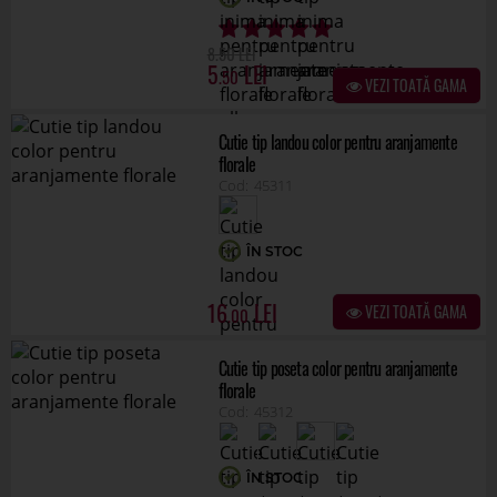
ÎN STOC
16
VEZI TOATĂ GAMA
.00
Cutie tip poseta color pentru aranjamente
florale
45312
ÎN STOC
16
VEZI TOATĂ GAMA
.00
Cutie cilindru+inima pentru aranjamente
florale
44583
ÎN STOC