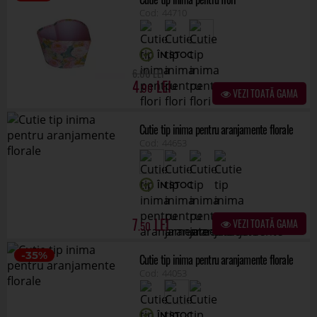
ÎN STOC
7
VEZI TOATĂ GAMA
.50
-35%
Cutie tip inima pentru aranjamente florale
44053
ÎN STOC
.50
8
5
.50
VEZI TOATĂ GAMA
Cutie tip landou color pentru aranjamente
florale
45311