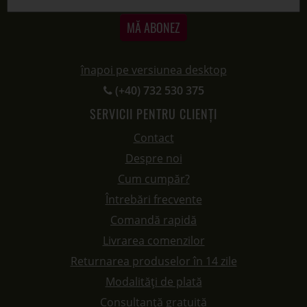
Despre noi
Cum cumpăr?
Întrebări frecvente
Comandă rapidă
Livrarea comenzilor
Returnarea produselor în 14 zile
Modalități de plată
Consultanță gratuită
Puncte de fidelitate
PAGINI UTILE
Termeni și condiții
Politica de utilizare cookie-uri
Protecție Date
Panou de control GDPR