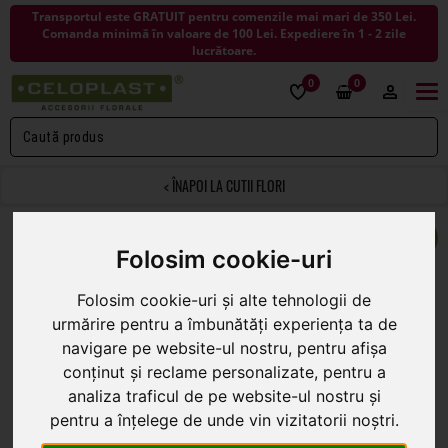
Transportul este GRATUIT pentru comenzile mai mari de 350 Lei.
Comanda minimă în valoare de 100 Lei. Expediere în 1 - 2 zile
lucrătoare.
0
0
Togg
navi
< ÎNAPOI LA CUTII FLORI
Folosim cookie-uri
Cutie tip inima pentru aranjamente florale
Folosim cookie-uri și alte tehnologii de
urmărire pentru a îmbunătăți experiența ta de
(1 reviewuri) |
navigare pe website-ul nostru, pentru afișa
Cod 44654
conținut și reclame personalizate, pentru a
6
În stoc
analiza traficul de pe website-ul nostru și
.50
pentru a înțelege de unde vin vizitatorii noștri.
model 1