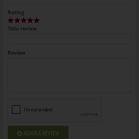
ADAUGĂ REVIEW
Cutit Pentru Floristica
2279
4
.50
Spray Luciu Frunze Pentru Flori Naturale
6023