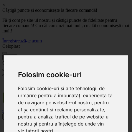
×
Câștigă puncte și economisește la fiecare comandă!
Fă-ți cont pe site-ul nostru și câștigi puncte de fidelitate pentru
fiecare comandă! Cu cât comanzi mai mult, cu atât economisești mai
mult!
Înregistrează-te acum
Celoplast
înapoi
Celoplast
Folosim cookie-uri
Transportul este GRATUIT pentru comenzile mai mari de 350 Lei. Comanda minimă în
valoare de 100 Lei. Expediere în 1 - 2 zile lucrătoare.
Folosim cookie-uri și alte tehnologii de
urmărire pentru a îmbunătăți experiența ta
de navigare pe website-ul nostru, pentru
afișa conținut și reclame personalizate,
0
0
pentru a analiza traficul de pe website-ul
Toggle navigation
nostru și pentru a înțelege de unde vin
Acasă
vizitatorii noștri.