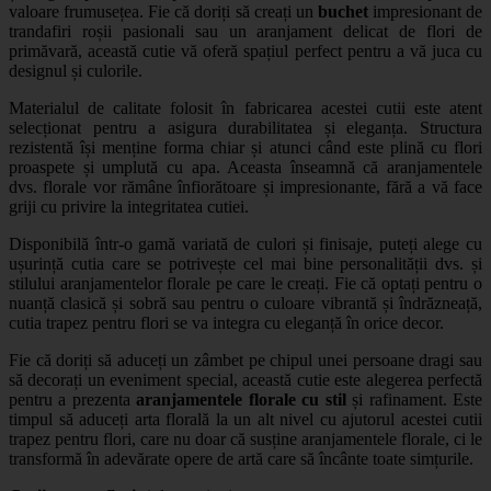
valoare frumusețea. Fie că doriți să creați un
buchet
impresionant de
trandafiri roșii pasionali sau un aranjament delicat de flori de
primăvară, această cutie vă oferă spațiul perfect pentru a vă juca cu
designul și culorile.
Materialul de calitate folosit în fabricarea acestei cutii este atent
selecționat pentru a asigura durabilitatea și eleganța. Structura
rezistentă își menține forma chiar și atunci când este plină cu flori
proaspete și umplută cu apa. Aceasta înseamnă că aranjamentele
dvs. florale vor rămâne înfiorătoare și impresionante, fără a vă face
griji cu privire la integritatea cutiei.
Disponibilă într-o gamă variată de culori și finisaje, puteți alege cu
ușurință cutia care se potrivește cel mai bine personalității dvs. și
stilului aranjamentelor florale pe care le creați. Fie că optați pentru o
nuanță clasică și sobră sau pentru o culoare vibrantă și îndrăzneață,
cutia trapez pentru flori se va integra cu eleganță în orice decor.
Fie că doriți să aduceți un zâmbet pe chipul unei persoane dragi sau
să decorați un eveniment special, această cutie este alegerea perfectă
pentru a prezenta
aranjamentele florale cu stil
și rafinament. Este
timpul să aduceți arta florală la un alt nivel cu ajutorul acestei cutii
trapez pentru flori, care nu doar că susține aranjamentele florale, ci le
transformă în adevărate opere de artă care să încânte toate simțurile.