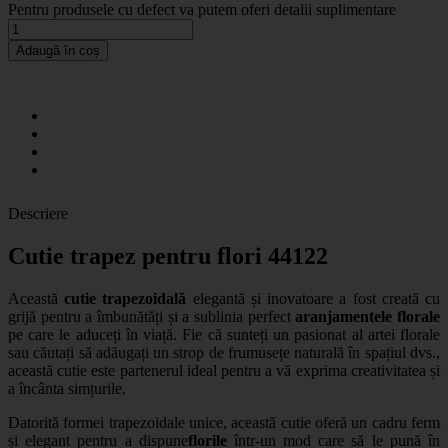
Pentru produsele cu defect va putem oferi detalii suplimentare
Adaugă în coș
Descriere
Cutie trapez pentru flori 44122
Această
cutie trapezoidală
elegantă și inovatoare a fost creată cu
grijă pentru a îmbunătăți și a sublinia perfect
aranjamentele florale
pe care le aduceți în viață. Fie că sunteți un pasionat al artei florale
sau căutați să adăugați un strop de frumusețe naturală în spațiul dvs.,
această cutie este partenerul ideal pentru a vă exprima creativitatea și
a încânta simțurile.
Datorită formei trapezoidale unice, această cutie oferă un cadru ferm
și elegant pentru a dispune
florile
într-un mod care să le pună în