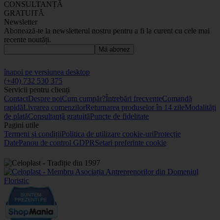
CONSULTANȚĂ
GRATUITĂ
Newsletter
Abonează-te la newsletterul nostru pentru a fi la curent cu cele mai
recente noutăți.
Mă abonez
înapoi pe versiunea desktop
(+40) 732 530 375
Servicii pentru clienți
Contact
Despre noi
Cum cumpăr?
Întrebări frecvente
Comandă
rapidă
Livrarea comenzilor
Returnarea produselor în 14 zile
Modalități
de plată
Consultanță gratuită
Puncte de fidelitate
Pagini utile
Termeni și condiții
Politica de utilizare cookie-uri
Protecție
Date
Panou de control GDPR
Setari preferinte cookie