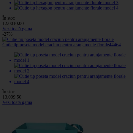
În stoc
12
.00
10
.00
Vezi toată gama
-27%
Cutie tip poseta model craciun pentru aranjamente florale
44464
În stoc
13
.00
9
.50
Vezi toată gama