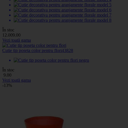
În stoc
12
.00
9
.00
Vezi toată gama
Cutie tip poseta color pentru flori
43828
În stoc
9
.00
Vezi toată gama
-13%