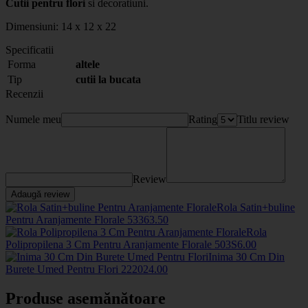
Cutii pentru flori
si decoratiuni.
Dimensiuni: 14 x 12 x 22
Specificatii
Forma
altele
Tip
cutii la bucata
Recenzii
Numele meu
Rating
Titlu review
Review
Adaugă review
Rola Satin+buline
Pentru Aranjamente Florale
5336
3
.50
Rola
Polipropilena 3 Cm Pentru Aranjamente Florale
503S
6
.00
Inima 30 Cm Din
Burete Umed Pentru Flori
2220
24
.00
Produse asemănătoare