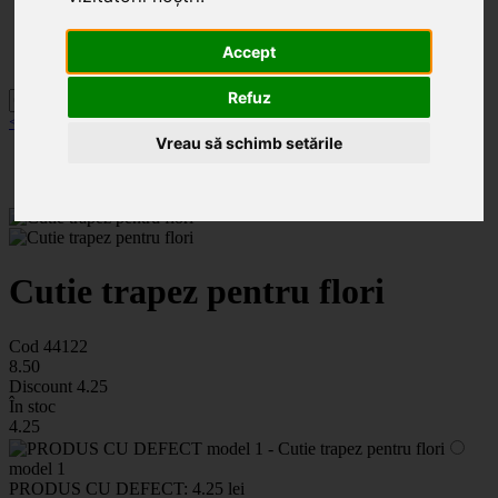
Categorii
Noutăți
Promoții
Accept
Contact
Refuz
< înapoi la Cutii flori
Vreau să schimb setările
Cutie trapez pentru flori
Cod 44122
8
.50
Discount
4.25
În stoc
4
.25
model 1
PRODUS CU DEFECT:
4.25 lei