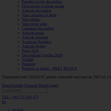
Panglici si role decorative
Flori uscate si plante uscate
Articole decorative
Vase ceramica si sticla
Vase plastic
Vase metal tabla
Lumanari decorative
Articole nunta
Articole funerare
Accesorii floristica
Articole Hobby
Paște 2026
Decoratiuni Craciun 2026
Noutăți
Promoții
Produse cu defect - PRET REDUS
Transportul este GRATUIT pentru comenzile mai mari de 350 Lei. Coma
Home
Noutăți
Promoții
Blog
Contact
TEL: +40 732 530 375
0
0
HOME