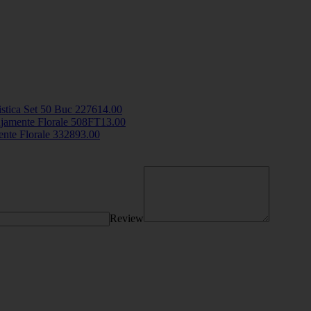
istica Set 50 Buc
2276
14
.00
njamente Florale
508FT
13
.00
nte Florale
33289
3
.00
Review