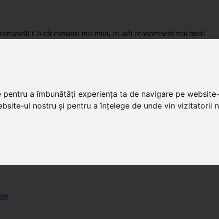
care comandă! Cu cât comanzi mai mult, cu atât economisești mai mult!
pret de importator, cu livrare in toata Romania.
e pentru a îmbunătăți experiența ta de navigare pe website-
bsite-ul nostru și pentru a înțelege de unde vin vizitatorii n
ale