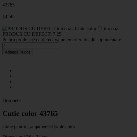
43765
14
.50
turcoaz
PRODUS CU DEFECT:
7.25
Pentru produsele cu defect va putem oferi detalii suplimentare
Adaugă în coș
Descriere
Cutie color 43765
Cutie pentru aranjamente florale color
Dimensiuni 26 x 24 cm