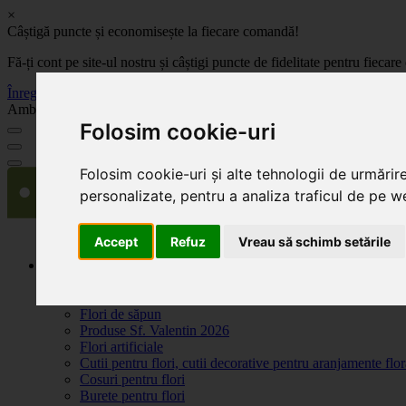
×
Câștigă puncte și economisește la fiecare comandă!
Fă-ți cont pe site-ul nostru și câștigi puncte de fidelitate pentru fie
Înregistrează-te acum
Ambalaje, decoratiuni si accesorii pentru flori. Produse de calitate la 
Folosim cookie-uri
Folosim cookie-uri și alte tehnologii de urmărir
personalizate, pentru a analiza traficul de pe we
Accept
Refuz
Vreau să schimb setările
Produse
Plante artificiale la ghiveci
Ambalaje pentru flori
Flori de săpun
Produse Sf. Valentin 2026
Flori artificiale
Cutii pentru flori, cutii decorative pentru aranjamente flor
Cosuri pentru flori
Burete pentru flori