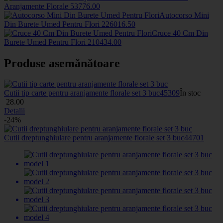
Aranjamente Florale
5377
6
.00
Autocorso Mini
Din Burete Umed Pentru Flori
2260
16
.50
Cruce 40 Cm Din
Burete Umed Pentru Flori
2104
34
.00
Produse asemănătoare
Cutii tip carte pentru aranjamente florale set 3 buc
45309
În stoc
28
.00
Detalii
-24%
Cutii dreptunghiulare pentru aranjamente florale set 3 buc
44701