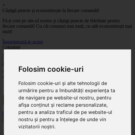
×
Câștigă puncte și economisește la fiecare comandă!
Fă-ți cont pe site-ul nostru și câștigi puncte de fidelitate pentru
fiecare comandă! Cu cât comanzi mai mult, cu atât economisești mai
mult!
Înregistrează-te acum
Celoplast
înapoi
Celoplast
Folosim cookie-uri
Folosim cookie-uri și alte tehnologii de
Transportul este GRATUIT pentru comenzile mai mari de 350 Lei. Comanda minimă în
valoare de 100 Lei. Expediere în 1 - 2 zile lucrătoare.
urmărire pentru a îmbunătăți experiența ta
de navigare pe website-ul nostru, pentru
afișa conținut și reclame personalizate,
pentru a analiza traficul de pe website-ul
0
0
nostru și pentru a înțelege de unde vin
Toggle navigation
vizitatorii noștri.
Acasă