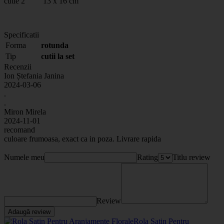
cutie 2 13 x 16 cm
Specificatii
Forma
rotunda
Tip
cutii la set
Recenzii
Ion Ștefania Janina
2024-03-06
.
.
Miron Mirela
2024-11-01
recomand
culoare frumoasa, exact ca in poza. Livrare rapida
Numele meu
Rating
Titlu review
Review
Adaugă review
Rola Satin Pentru