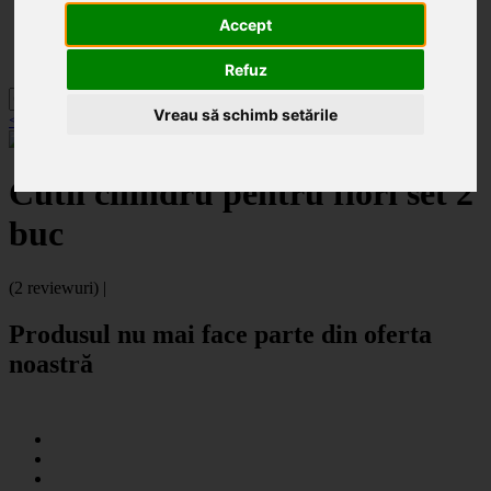
Categorii
Noutăți
Accept
Promoții
Contact
Refuz
Vreau să schimb setările
< înapoi la Cutii flori
Cutii cilindru pentru flori set 2
buc
(2 reviewuri) |
Produsul nu mai face parte din oferta
noastră