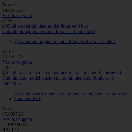
În stoc
19
.00
15
.00
Vezi toată gama
-11%
Cutii dreptunghiulare model floral set 3 buc
44683
În stoc
13
.50
12
.00
Vezi toată gama
-21%
Cutii tip carte model craciun pentru aranjamente florale set 3
buc
44475
În stoc
47
.00
37
.00
Vezi toată gama
COMANDĂ
RAPIDĂ