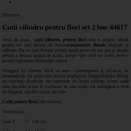
Descriere
Cutii cilindru pentru flori set 2 buc 44617
Setul de două
cutii cilindru pentru flori
este o alegere ideală
pentru cei care doresc să creeze
aranjamente florale
elegante și
rafinate. Fie că sunt folosite pentru nunți, petreceri sau pur și simplu
pentru a decora spațiul de acasă, aceste cutii oferă un cadru perfect
pentru expunerea frumuseții naturii.
Designul lor cilindric oferă un aspect contemporan și sofisticat, iar
dimensiunile lor generoase permit amplasarea aranjamentelor florale
cu ușurință. Realizate din materiale de înaltă calitate, aceste
cutii
sunt durabile și pot fi reutilizate de mai multe ori, adăugând o notă
de eleganță oricărei ocazii speciale.
Cutii pentru flori
si decoratiuni.
Dimensiuni:
cutie 1 15 x18 cm