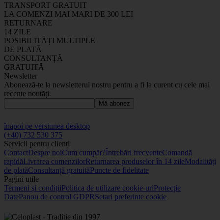
TRANSPORT GRATUIT
LA COMENZI MAI MARI DE 300 LEI
RETURNARE
14 ZILE
POSIBILITĂȚI MULTIPLE
DE PLATĂ
CONSULTANȚĂ
GRATUITĂ
Newsletter
Abonează-te la newsletterul nostru pentru a fi la curent cu cele mai
recente noutăți.
Mă abonez
înapoi pe versiunea desktop
(+40) 732 530 375
Servicii pentru clienți
Contact
Despre noi
Cum cumpăr?
Întrebări frecvente
Comandă
rapidă
Livrarea comenzilor
Returnarea produselor în 14 zile
Modalități
de plată
Consultanță gratuită
Puncte de fidelitate
Pagini utile
Termeni și condiții
Politica de utilizare cookie-uri
Protecție
Date
Panou de control GDPR
Setari preferinte cookie