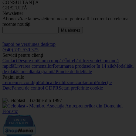
CONSULTANȚĂ
GRATUITĂ
Newsletter
Abonează-te la newsletterul nostru pentru a fi la curent cu cele mai
recente noutăți.
Mă abonez
înapoi pe versiunea desktop
(+40) 732 530 375
Servicii pentru clienți
Contact
Despre noi
Cum cumpăr?
Întrebări frecvente
Comandă
rapidă
Livrarea comenzilor
Returnarea produselor în 14 zile
Modalități
de plată
Consultanță gratuită
Puncte de fidelitate
Pagini utile
Termeni și condiții
Politica de utilizare cookie-uri
Protecție
Date
Panou de control GDPR
Setari preferinte cookie