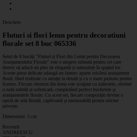
Descriere
Fluturi si flori lemn pentru decoratiuni
florale set 8 buc 065336
Setul de 8 bucăți "Fluturi și Flori din Lemn pentru Decorarea
Aranjamentelor Florale" este o alegere rafinată pentru cei care
doresc să aducă un plus de eleganță și naturalețe în spațiul lor.
Aceste piese delicate adaugă un farmec aparte oricărui aranjament
floral, fiind realizate cu atenție la detalii și cu o mare pasiune pentru
frumos. Fiecare element din lemn este sculptat cu măiestrie, oferind
o notă subtilă și sofisticată, completând perfect buchetele și
aranjamentele florale. Cu acest set, fiecare compoziție devine o
operă de artă florală, captivantă și memorabilă pentru oricine
privește.
Dimensiuni 5 cm
Recenzii
ANDREESCU