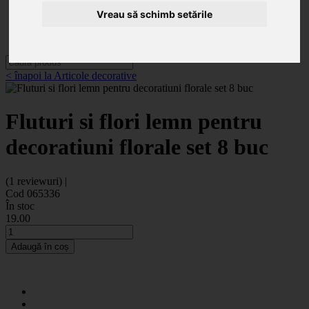
Categorii
Noutăți
Vreau să schimb setările
Promoții
Contact
< înapoi la Articole decorative
Fluturi si flori lemn pentru
decoratiuni florale set 8 buc
(1 reviewuri) |
Cod 065336
În stoc
19
.00
Adaugă în coș