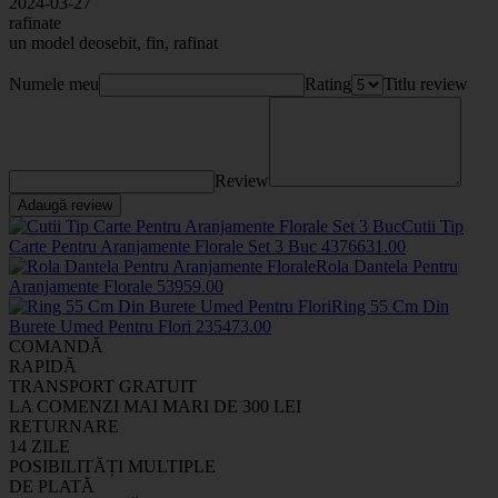
2024-03-27
rafinate
un model deosebit, fin, rafinat
Numele meu
Rating
Titlu review
Review
Adaugă review
Cutii Tip
Carte Pentru Aranjamente Florale Set 3 Buc
43766
31
.00
Rola Dantela Pentru
Aranjamente Florale
5395
9
.00
Ring 55 Cm Din
Burete Umed Pentru Flori
2354
73
.00
COMANDĂ
RAPIDĂ
TRANSPORT GRATUIT
LA COMENZI MAI MARI DE 300 LEI
RETURNARE
14 ZILE
POSIBILITĂȚI MULTIPLE
DE PLATĂ