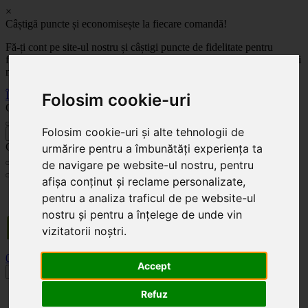
×
Câștigă puncte și economisește la fiecare comandă!
Fă-ți cont pe site-ul nostru și câștigi puncte de fidelitate pentru
fiecare comandă! Cu cât comanzi mai mult, cu atât economisești mai
mult!
Înregistrează-te acum
Folosim cookie-uri
Celoplast
Folosim cookie-uri și alte tehnologii de
înapoi
Celoplast
urmărire pentru a îmbunătăți experiența ta
de navigare pe website-ul nostru, pentru
afișa conținut și reclame personalizate,
Transportul este GRATUIT pentru comenzile mai mari de 350 Lei. Comanda minimă în
pentru a analiza traficul de pe website-ul
valoare de 100 Lei. Expediere în 1 - 2 zile lucrătoare.
nostru și pentru a înțelege de unde vin
vizitatorii noștri.
0
0
Accept
Toggle navigation
Refuz
Acasă