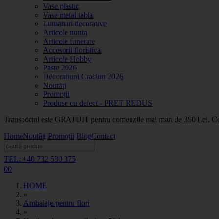
Vase plastic
Vase metal tabla
Lumanari decorative
Articole nunta
Articole funerare
Accesorii floristica
Articole Hobby
Paște 2026
Decoratiuni Craciun 2026
Noutăți
Promoții
Produse cu defect - PRET REDUS
Transportul este GRATUIT pentru comenzile mai mari de 350 Lei. Coma
Home
Noutăți
Promoții
Blog
Contact
TEL: +40 732 530 375
0
0
HOME
»
Ambalaje pentru flori
»