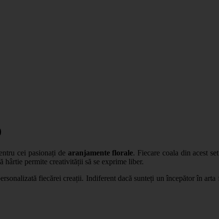
0
pentru cei pasionați de
aranjamente florale
. Fiecare coala din acest se
ă hârtie permite creativității să se exprime liber.
sonalizată fiecărei creații. Indiferent dacă sunteți un începător în arta