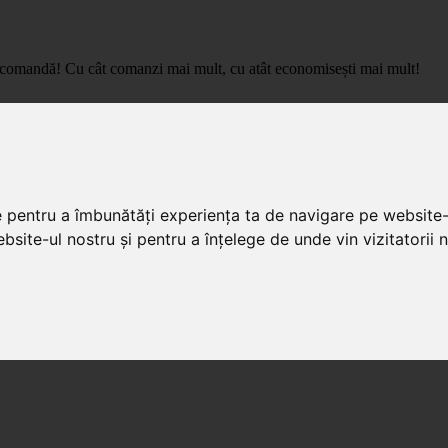
care comandă! Cu cât comanzi mai mult, cu atât economisești mai mult!
pret de importator, cu livrare in toata Romania.
e pentru a îmbunătăți experiența ta de navigare pe website-
bsite-ul nostru și pentru a înțelege de unde vin vizitatorii n
ale