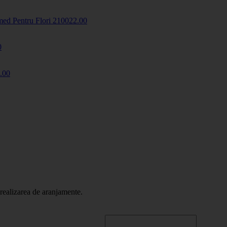
ed Pentru Flori
2100
22
.00
0
.00
realizarea de aranjamente.