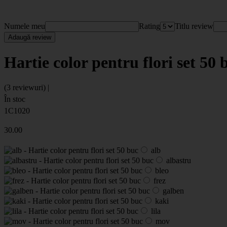
Numele meu
Rating
Titlu review
Adaugă review
Hartie color pentru flori set 50 
(3 reviewuri) |
În stoc
1C1020
30
.00
alb
albastru
bleo
frez
galben
kaki
lila
mov