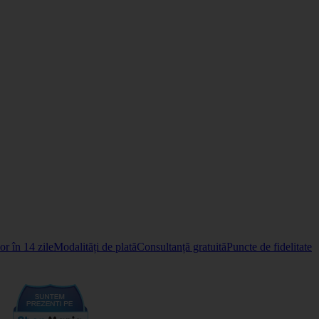
r în 14 zile
Modalități de plată
Consultanță gratuită
Puncte de fidelitate