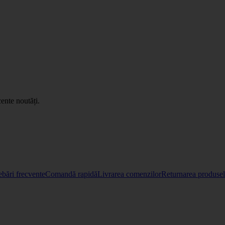
ente noutăți.
ebări frecvente
Comandă rapidă
Livrarea comenzilor
Returnarea produselo