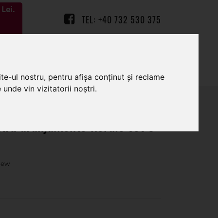
Lei.
TEL: +40 732 530 375
0
0
te-ul nostru, pentru afișa conținut și reclame
unde vin vizitatorii noștri.
tru aranjamente florale set 8