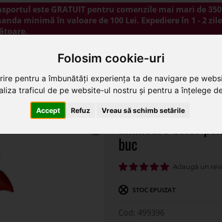
nsportul este GRATUIT pentru comenzile mai mari de 350 
nda minimă în valoare de 100 Lei. Expediere în 1 - 2 zile
ătoare.
NOUTĂȚI
PROMOȚII
BLOG
CONTACT
Folosim cookie-uri
rire pentru a îmbunătăți experiența ta de navigare pe websi
liza traficul de pe website-ul nostru și pentru a înțelege de 
oare color pentru aranjamente florale set 8 buc
Accept
Refuz
Vreau să schimb setările
Inimioare color pen
buc
STOC EPUIZAT
499396