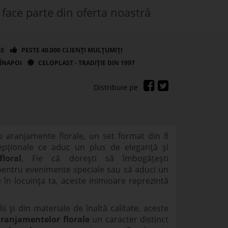
face parte din oferta noastră
u aranjamente florale, un set format din 8
cepționale ce aduc un plus de eleganță și
loral
. Fie că dorești să îmbogățești
 pentru evenimente speciale sau să aduci un
 în locuința ta, aceste inimioare reprezintă
ii și din materiale de înaltă calitate, aceste
ranjamentelor florale
un caracter distinct