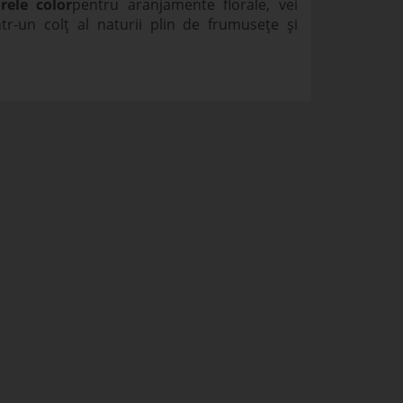
rele color
pentru aranjamente florale, vei
tr-un colț al naturii plin de frumusețe și