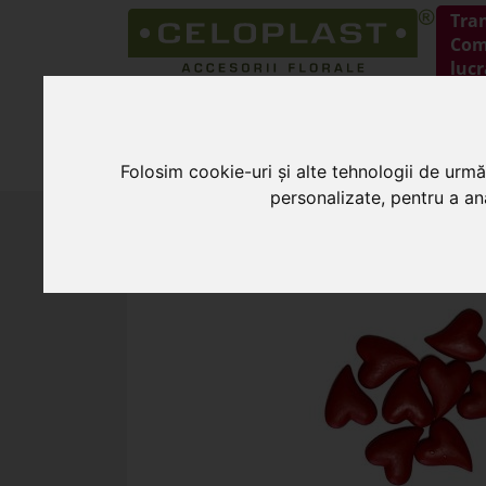
Tra
Coma
lucr
HOME
PRODUSE
Folosim cookie-uri și alte tehnologii de urmă
personalizate, pentru a ana
HOME
»
Produse Sf. Valentin 2026
»
Inimi