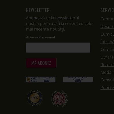
NEWSLETTER
SERVIC
Abonează-te la newsletterul
Contac
nostru pentru a fi la curent cu cele
Despre
mai recente noutăți.
Cum c
Adresa de e-mail
Întrebă
Coman
Livrar
Returna
Modalit
Consul
Puncte 