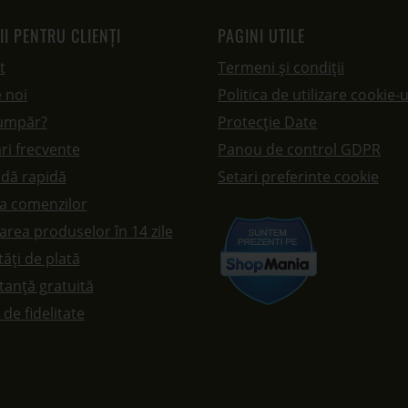
II PENTRU CLIENȚI
PAGINI UTILE
t
Termeni și condiții
 noi
Politica de utilizare cookie-u
umpăr?
Protecție Date
ri frecvente
Panou de control GDPR
dă rapidă
Setari preferinte cookie
ea comenzilor
rea produselor în 14 zile
ăți de plată
tanță gratuită
de fidelitate