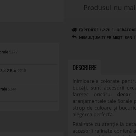
Produsul nu mai 
orale
5277
DESCRIERE
 Set 2 Buc
2218
Inimioarele colorate pentr
bucăți, sunt accesorii ex
orale
5344
farmec oricărui
decor f
aranjamentele tale florale
strop de culoare și bucurie
alegerea perfectă.
Realizate cu atenție la detal
accesorii rafinate conferă
a