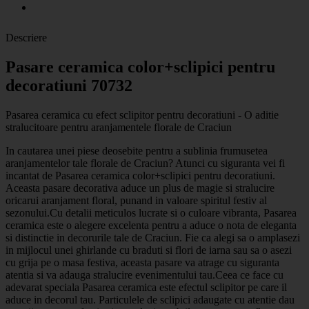
Descriere
Pasare ceramica color+sclipici pentru
decoratiuni 70732
Pasarea ceramica cu efect sclipitor pentru decoratiuni - O aditie
stralucitoare pentru aranjamentele florale de Craciun
In cautarea unei piese deosebite pentru a sublinia frumusetea
aranjamentelor tale florale de Craciun? Atunci cu siguranta vei fi
incantat de Pasarea ceramica color+sclipici pentru decoratiuni.
Aceasta pasare decorativa aduce un plus de magie si stralucire
oricarui aranjament floral, punand in valoare spiritul festiv al
sezonului.Cu detalii meticulos lucrate si o culoare vibranta, Pasarea
ceramica este o alegere excelenta pentru a aduce o nota de eleganta
si distinctie in decorurile tale de Craciun. Fie ca alegi sa o amplasezi
in mijlocul unei ghirlande cu braduti si flori de iarna sau sa o asezi
cu grija pe o masa festiva, aceasta pasare va atrage cu siguranta
atentia si va adauga stralucire evenimentului tau.Ceea ce face cu
adevarat speciala Pasarea ceramica este efectul sclipitor pe care il
aduce in decorul tau. Particulele de sclipici adaugate cu atentie dau