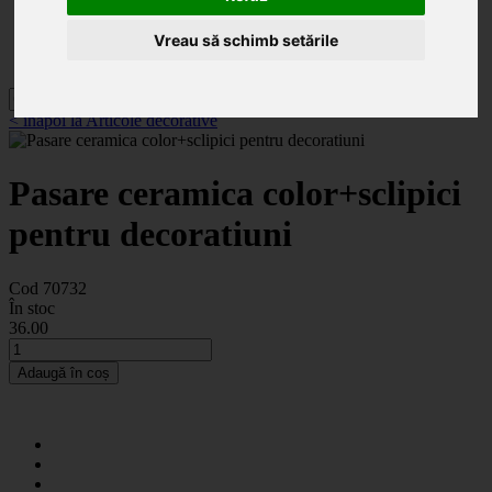
Categorii
Noutăți
Promoții
Vreau să schimb setările
Contact
< înapoi la Articole decorative
Pasare ceramica color+sclipici
pentru decoratiuni
Cod 70732
În stoc
36
.00
Adaugă în coș