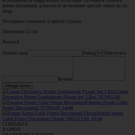
in frumusetea si magia acestui sezon festiv cu Pasarea ceramica
pentru decoratiuni, si bucura-te de momente speciale alaturi de cei
dragi.
Decoratiuni ornamente si articole Craciun
Dimensiuni:12 cm
Recenzii
Numele meu
Rating
Titlu review
Review
Adaugă review
Casute
Decorative Pentru Aranjamente Florale Set 3 Buc
70794
11
.00
Figurina Pasare Color
Pentru Decoratiuni
70706
9
.00
,
14
.00
Bradut Sarma
Color Pentru Decoratiuni Florale
70833
12
.00
,
15
.50
COMANDĂ
RAPIDĂ
TRANSPORT GRATUIT