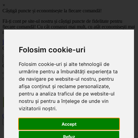
×
Câștigă puncte și economisește la fiecare comandă!
Fă-ți cont pe site-ul nostru și câștigi puncte de fidelitate pentru
fiecare comandă! Cu cât comanzi mai mult, cu atât economisești mai
mult!
Înregistrează-te acum
Folosim cookie-uri
Celoplast
înapoi
Folosim cookie-uri și alte tehnologii de
Celoplast
urmărire pentru a îmbunătăți experiența ta
de navigare pe website-ul nostru, pentru
afișa conținut și reclame personalizate,
Transportul este GRATUIT pentru comenzile mai mari de 350 Lei. Comanda minimă în
valoare de 100 Lei. Expediere în 1 - 2 zile lucrătoare.
pentru a analiza traficul de pe website-ul
nostru și pentru a înțelege de unde vin
vizitatorii noștri.
0
0
Toggle navigation
Accept
Acasă
Refuz