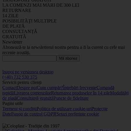
LA COMENZI MAI MARI DE 300 LEI
RETURNARE
14 ZILE
POSIBILITĂȚI MULTIPLE
DE PLATĂ
CONSULTANȚĂ
GRATUITĂ
Newsletter
Abonează-te la newsletterul nostru pentru a fi la curent cu cele mai
recente noutăți.
Mă abonez
înapoi pe versiunea desktop
(+40) 732 530 375
Servicii pentru clienți
Contact
Despre noi
Cum cumpăr?
Întrebări frecvente
Comandă
rapidă
Livrarea comenzilor
Returnarea produselor în 14 zile
Modalități
de plată
Consultanță gratuită
Puncte de fidelitate
Pagini utile
Termeni și condiții
Politica de utilizare cookie-uri
Protecție
Date
Panou de control GDPR
Setari preferinte cookie