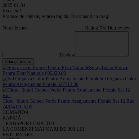
2025-01-31
Excelent!
Produse de calitate,livrarea rapidă! Recomand cu drag!
Numele meu
Rating
Titlu review
Review
Adaugă review
Spray Luciu Frunze
Pentru Flori Naturale
6023
28
.00
Sul Organza Color
Pentru Aranjamente Florale
5277
12
.00
Clesti+fluturi Galben Verde Pentru Aranjamente Florale Set 12 Buc
7482
4
.00
,
6
.00
COMANDĂ
RAPIDĂ
TRANSPORT GRATUIT
LA COMENZI MAI MARI DE 300 LEI
RETURNARE