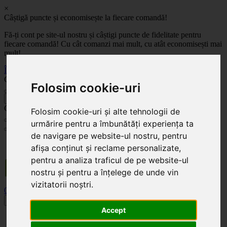
×
Câștigă puncte și economisește la fiecare comandă!
Fă-ți cont pe site-ul nostru și câștigi puncte de fidelitate pentru
fiecare comandă! Cu cât comanzi mai mult, cu atât economisești mai
mult!
Înregistrează-te acum
Celoplast
Folosim cookie-uri
înapoi
Celoplast
Folosim cookie-uri și alte tehnologii de
urmărire pentru a îmbunătăți experiența ta
de navigare pe website-ul nostru, pentru
Transportul este GRATUIT pentru comenzile mai mari de 350 Lei. Comanda minimă în
afișa conținut și reclame personalizate,
valoare de 100 Lei. Expediere în 1 - 2 zile lucrătoare.
pentru a analiza traficul de pe website-ul
nostru și pentru a înțelege de unde vin
vizitatorii noștri.
0
0
Toggle navigation
Accept
Acasă