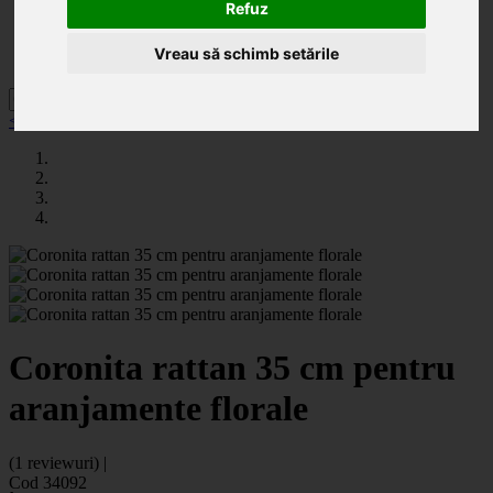
Categorii
Refuz
Noutăți
Promoții
Vreau să schimb setările
Contact
< înapoi la Articole decorative
Coronita rattan 35 cm pentru
aranjamente florale
(1 reviewuri) |
Cod 34092