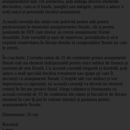
aranjamentelor tale. De asemenea, poți adăuga diverse elemente
decorative, cum ar fi funde, panglici sau mărgele, pentru a aduce o
notă unică și personală fiecărui aranjament.
Această coroniță din rattan este potrivită pentru atât pentru
profesioniștii în domeniul aranjamentelor florale, cât și pentru
pasionații de DIY care doresc să creeze aranjamente florale
deosebite. Este versatilă și ușor de manevrat, permițându-ți să-ți
exprimi creativitatea în fiecare detaliu al compozițiilor florale pe care
le creezi.
În concluzie, Coronita rattan de 35 de centimetri pentru aranjamente
florale este un element indispensabil pentru orice iubitor de frumos și
pasionat de arta florală. Cu această coroniță elegantă și durabilă, poți
aduce o notă specială fiecărui eveniment sau spațiu pe care îl
decorezi cu aranjamente florale. Creațiile tale vor străluci și vor
impresiona cu siguranță, iar această coroniță va deveni un element
central în fiecare proiect floral. Alege calitatea și frumusețea cu
această coroniță de 35 de centimetri din rattan și bucură-te de fiecare
moment în care îți pui în valoare talentul și pasiunea pentru
aranjamentele florale.
Dimensiune: 35 cm
Recenzii
Laura