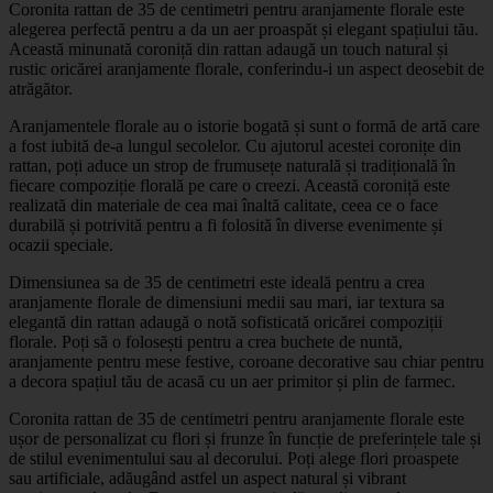
Coronita rattan de 35 de centimetri pentru aranjamente florale este
alegerea perfectă pentru a da un aer proaspăt și elegant spațiului tău.
Această minunată coroniță din rattan adaugă un touch natural și
rustic oricărei aranjamente florale, conferindu-i un aspect deosebit de
atrăgător.
Aranjamentele florale au o istorie bogată și sunt o formă de artă care
a fost iubită de-a lungul secolelor. Cu ajutorul acestei coronițe din
rattan, poți aduce un strop de frumusețe naturală și tradițională în
fiecare compoziție florală pe care o creezi. Această coroniță este
realizată din materiale de cea mai înaltă calitate, ceea ce o face
durabilă și potrivită pentru a fi folosită în diverse evenimente și
ocazii speciale.
Dimensiunea sa de 35 de centimetri este ideală pentru a crea
aranjamente florale de dimensiuni medii sau mari, iar textura sa
elegantă din rattan adaugă o notă sofisticată oricărei compoziții
florale. Poți să o folosești pentru a crea buchete de nuntă,
aranjamente pentru mese festive, coroane decorative sau chiar pentru
a decora spațiul tău de acasă cu un aer primitor și plin de farmec.
Coronita rattan de 35 de centimetri pentru aranjamente florale este
ușor de personalizat cu flori și frunze în funcție de preferințele tale și
de stilul evenimentului sau al decorului. Poți alege flori proaspete
sau artificiale, adăugând astfel un aspect natural și vibrant