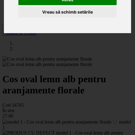
Categorii
Noutăți
Promoții
Vreau să schimb setările
Contact
< înapoi la Cosuri
Cos oval lemn alb pentru
aranjamente florale
Cod 34765
În stoc
27
.00
model
1