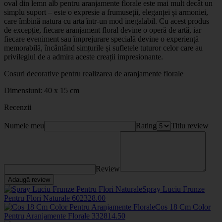
oval din lemn alb pentru aranjamente florale este mai mult decât un
simplu suport – este o expresie a frumuseții, eleganței și armoniei,
care îmbină natura cu arta într-un mod inegalabil. Cu acest produs
de excepție, fiecare aranjament floral devine o operă de artă, iar
fiecare eveniment sau împrejurare specială devine o experiență
memorabilă, încântând simțurile și sufletele tuturor celor care au
privilegiul de a admira aceste creații impresionante.
Cosuri decorative pentru realizarea de aranjamente florale
Dimensiuni: 40 x 15 cm
Recenzii
Numele meu
Rating
Titlu review
Review
Adaugă review
Spray Luciu Frunze
Pentru Flori Naturale
6023
28
.00
Cos 18 Cm Color
Pentru Aranjamente Florale
33281
4
.50