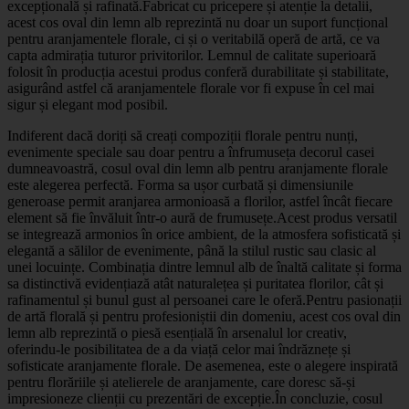
excepțională și rafinată.Fabricat cu pricepere și atenție la detalii,
acest cos oval din lemn alb reprezintă nu doar un suport funcțional
pentru aranjamentele florale, ci și o veritabilă operă de artă, ce va
capta admirația tuturor privitorilor. Lemnul de calitate superioară
folosit în producția acestui produs conferă durabilitate și stabilitate,
asigurând astfel că aranjamentele florale vor fi expuse în cel mai
sigur și elegant mod posibil.
Indiferent dacă doriți să creați compoziții florale pentru nunți,
evenimente speciale sau doar pentru a înfrumuseța decorul casei
dumneavoastră, cosul oval din lemn alb pentru aranjamente florale
este alegerea perfectă. Forma sa ușor curbată și dimensiunile
generoase permit aranjarea armonioasă a florilor, astfel încât fiecare
element să fie învăluit într-o aură de frumusețe.Acest produs versatil
se integrează armonios în orice ambient, de la atmosfera sofisticată și
elegantă a sălilor de evenimente, până la stilul rustic sau clasic al
unei locuințe. Combinația dintre lemnul alb de înaltă calitate și forma
sa distinctivă evidențiază atât naturalețea și puritatea florilor, cât și
rafinamentul și bunul gust al persoanei care le oferă.Pentru pasionații
de artă florală și pentru profesioniștii din domeniu, acest cos oval din
lemn alb reprezintă o piesă esențială în arsenalul lor creativ,
oferindu-le posibilitatea de a da viață celor mai îndrăznețe și
sofisticate aranjamente florale. De asemenea, este o alegere inspirată
pentru florăriile și atelierele de aranjamente, care doresc să-și
impresioneze clienții cu prezentări de excepție.În concluzie, cosul