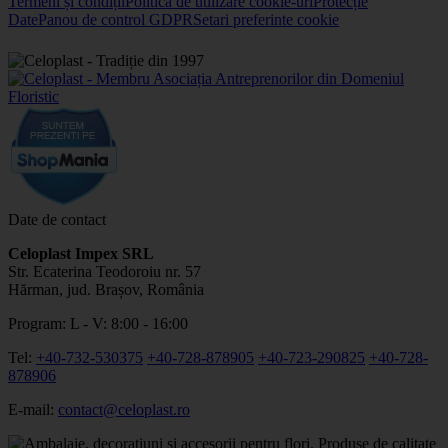
Termeni și condiții
Politica de utilizare cookie-uri
Protecție
Date
Panou de control GDPR
Setari preferinte cookie
Date de contact
Celoplast Impex SRL
Str. Ecaterina Teodoroiu nr. 57
Hărman, jud. Brașov, România
Program: L - V: 8:00 - 16:00
Tel:
+40-732-530375
+40-728-878905
+40-723-290825
+40-728-
878906
E-mail:
contact@celoplast.ro