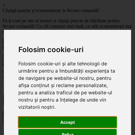
×
Câștigă puncte și economisește la fiecare comandă!
Fă-ți cont pe site-ul nostru și câștigi puncte de fidelitate pentru
fiecare comandă! Cu cât comanzi mai mult, cu atât economisești mai
mult!
Înregistrează-te acum
Celoplast
Folosim cookie-uri
înapoi
Folosim cookie-uri și alte tehnologii de
Celoplast
urmărire pentru a îmbunătăți experiența ta
de navigare pe website-ul nostru, pentru
Transportul este GRATUIT pentru comenzile mai mari de 350 Lei. Comanda minimă în
afișa conținut și reclame personalizate,
valoare de 100 Lei. Expediere în 1 - 2 zile lucrătoare.
pentru a analiza traficul de pe website-ul
nostru și pentru a înțelege de unde vin
vizitatorii noștri.
0
0
Toggle navigation
Accept
Acasă
Refuz