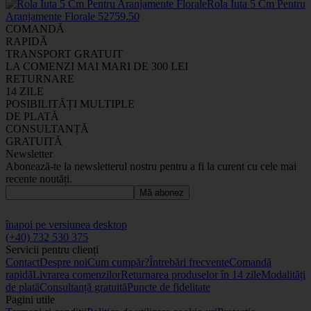
Rola Iuta 5 Cm Pentru
Aranjamente Florale
5275
9
.50
COMANDĂ
RAPIDĂ
TRANSPORT GRATUIT
LA COMENZI MAI MARI DE 300 LEI
RETURNARE
14 ZILE
POSIBILITĂȚI MULTIPLE
DE PLATĂ
CONSULTANȚĂ
GRATUITĂ
Newsletter
Abonează-te la newsletterul nostru pentru a fi la curent cu cele mai
recente noutăți.
Mă abonez
înapoi pe versiunea desktop
(+40) 732 530 375
Servicii pentru clienți
Contact
Despre noi
Cum cumpăr?
Întrebări frecvente
Comandă
rapidă
Livrarea comenzilor
Returnarea produselor în 14 zile
Modalități
de plată
Consultanță gratuită
Puncte de fidelitate
Pagini utile