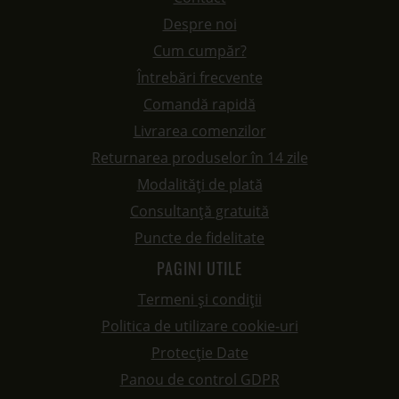
Despre noi
Cum cumpăr?
Întrebări frecvente
Comandă rapidă
Livrarea comenzilor
Returnarea produselor în 14 zile
Modalități de plată
Consultanță gratuită
Puncte de fidelitate
PAGINI UTILE
Termeni și condiții
Politica de utilizare cookie-uri
Protecție Date
Panou de control GDPR