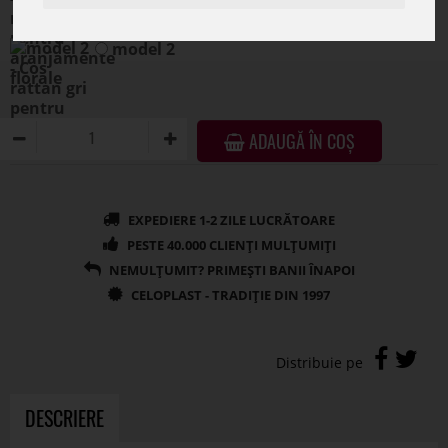
model 2
ADAUGĂ ÎN COȘ
DESCRIERE