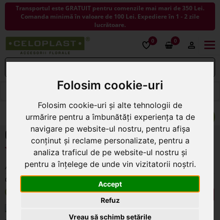
Transportul este GRATUIT pentru comenzile mai mari de 350 Lei.
Comanda minimă în valoare de 100 Lei. Expediere în 1 - 2 zile
lucrătoare.
0
0
Togg
navi
Folosim cookie-uri
< ÎNAPOI LA COSURI
Folosim cookie-uri și alte tehnologii de
urmărire pentru a îmbunătăți experiența ta de
navigare pe website-ul nostru, pentru afișa
Cos rattan gri pentru aranjamente florale
conținut și reclame personalizate, pentru a
analiza traficul de pe website-ul nostru și
pentru a înțelege de unde vin vizitatorii noștri.
Cod 35291
Accept
34
În stoc
.00
Refuz
model 1
Vreau să schimb setările