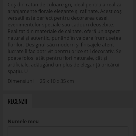
Coș din ratan de culoare gri, ideal pentru a realiza
aranjamente florale elegante și rafinate. Acest coș
versatil este perfect pentru decorarea casei,
evenimentelor speciale sau cadouri deosebite.
Realizat din materiale de calitate, oferă un aspect
natural și autentic, punând în valoare frumusețea
florilor. Designul său modern și finisajele atent
lucrate îl fac potrivit pentru orice stil decorativ. Se
poate folosi atât pentru flori naturale, cât și
artificiale, adăugând un plus de eleganță oricărui
spațiu. U
Dimensiuni 25 x 10 x 35 cm
RECENZII
Numele meu