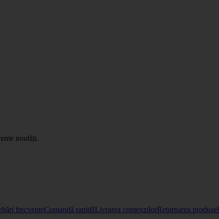
ente noutăți.
ebări frecvente
Comandă rapidă
Livrarea comenzilor
Returnarea produselo