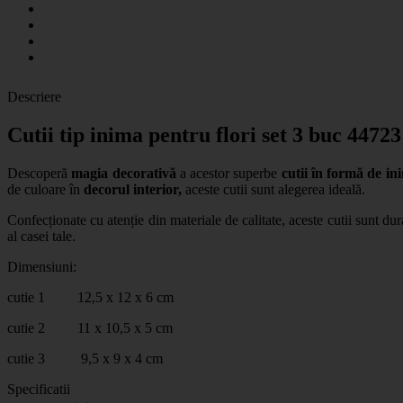
Descriere
Cutii tip inima pentru flori set 3 buc 44723
Descoperă
magia decorativă
a acestor superbe
cutii în formă de in
de culoare în
decorul interior,
aceste cutii sunt alegerea ideală.
Confecționate cu atenție din materiale de calitate, aceste cutii sunt du
al casei tale.
Dimensiuni:
cutie 1 12,5 x 12 x 6 cm
cutie 2 11 x 10,5 x 5 cm
cutie 3 9,5 x 9 x 4 cm
Specificatii