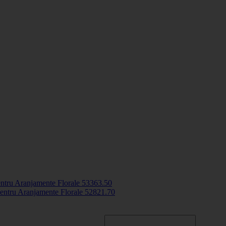
entru Aranjamente Florale
5336
3
.50
entru Aranjamente Florale
5282
1
.70