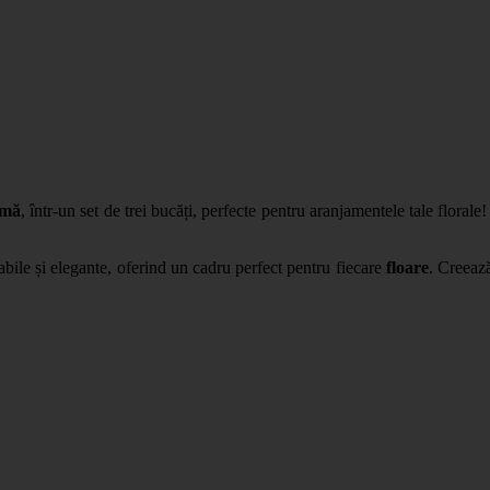
imă
, într-un set de trei bucăți, perfecte pentru aranjamentele tale florale
rabile și elegante, oferind un cadru perfect pentru fiecare
floare
. Creează