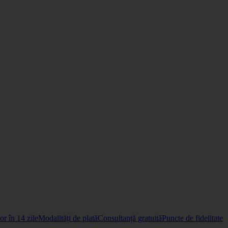
r în 14 zile
Modalități de plată
Consultanță gratuită
Puncte de fidelitate