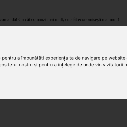
care comandă! Cu cât comanzi mai mult, cu atât economisești mai mult!
pret de importator, cu livrare in toata Romania.
e pentru a îmbunătăți experiența ta de navigare pe website-
bsite-ul nostru și pentru a înțelege de unde vin vizitatorii n
ale