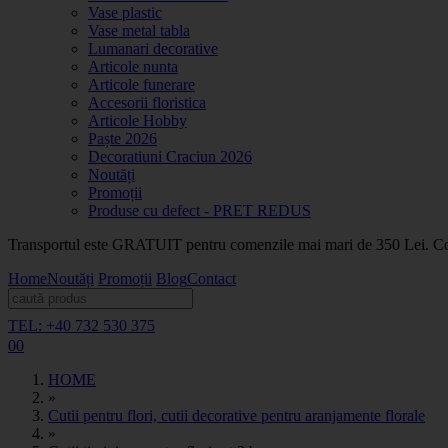
Vase plastic
Vase metal tabla
Lumanari decorative
Articole nunta
Articole funerare
Accesorii floristica
Articole Hobby
Paște 2026
Decoratiuni Craciun 2026
Noutăți
Promoții
Produse cu defect - PRET REDUS
Transportul este GRATUIT pentru comenzile mai mari de 350 Lei. Coma
Home
Noutăți
Promoții
Blog
Contact
TEL: +40 732 530 375
0
0
HOME
»
Cutii pentru flori, cutii decorative pentru aranjamente florale
»