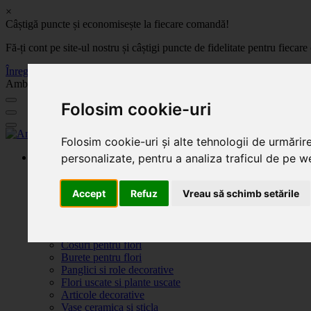
×
Câștigă puncte și economisește la fiecare comandă!
Fă-ți cont pe site-ul nostru și câștigi puncte de fidelitate pentru fie
Înregistrează-te acum
Ambalaje, decoratiuni si accesorii pentru flori. Produse de calitate la 
Folosim cookie-uri
Folosim cookie-uri și alte tehnologii de urmărir
personalizate, pentru a analiza traficul de pe we
Produse
Plante artificiale la ghiveci
Ambalaje pentru flori
Accept
Refuz
Vreau să schimb setările
Flori de săpun
Produse Sf. Valentin 2026
Flori artificiale
Cutii pentru flori, cutii decorative pentru aranjamente flor
Cosuri pentru flori
Burete pentru flori
Panglici si role decorative
Flori uscate si plante uscate
Articole decorative
Vase ceramica si sticla