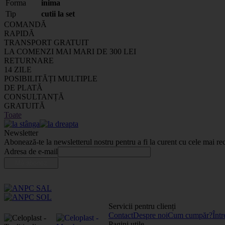
Forma
inima
Tip
cutii la set
COMANDĂ
RAPIDĂ
TRANSPORT GRATUIT
LA COMENZI MAI MARI DE 300 LEI
RETURNARE
14 ZILE
POSIBILITĂȚI MULTIPLE
DE PLATĂ
CONSULTANȚĂ
GRATUITĂ
Toate
Newsletter
Abonează-te la newsletterul nostru pentru a fi la curent cu cele mai rec
Adresa de e-mail
Servicii pentru clienți
Contact
Despre noi
Cum cumpăr?
Într
Pagini utile