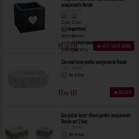
aranjamente florale
35475
ÎN STOC
15
VEZI TOATĂ GAMA
.00
Cos oval lemn pentru aranjamente florale
35488
ÎN STOC
17
DETALII
.00
Cos patrat lemn+sfoara pentru aranjamente
florale set 2 buc
35479
ÎN STOC