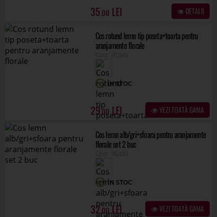
35
DETALII
.00
Cos rotund lemn tip poseta+toarta pentru
aranjamente florale
35349
ÎN STOC
29
VEZI TOATĂ GAMA
.00
Cos lemn alb/gri+sfoara pentru aranjamente
florale set 2 buc
35423
ÎN STOC
32
VEZI TOATĂ GAMA
.00