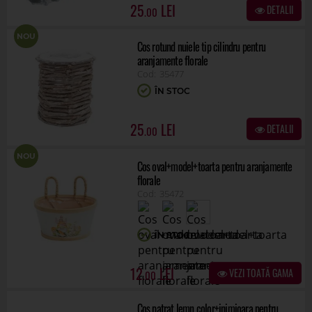
25
DETALII
.00
NOU
Cos rotund nuiele tip cilindru pentru
aranjamente florale
35477
ÎN STOC
25
DETALII
.00
NOU
Cos oval+model+toarta pentru aranjamente
florale
35472
ÎN STOC
12
VEZI TOATĂ GAMA
.00
Cos patrat lemn color+inimioara pentru