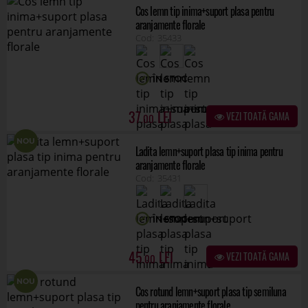
Cos lemn tip inima+suport plasa pentru
aranjamente florale
35433
ÎN STOC
37
VEZI TOATĂ GAMA
.00
NOU
Ladita lemn+suport plasa tip inima pentru
aranjamente florale
35431
ÎN STOC
45
VEZI TOATĂ GAMA
.00
NOU
Cos rotund lemn+suport plasa tip semiluna
pentru aranjamente florale