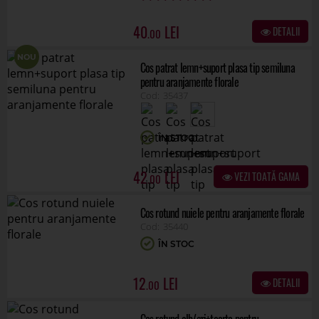
40
DETALII
.00
NOU
Cos patrat lemn+suport plasa tip semiluna
pentru aranjamente florale
35437
ÎN STOC
42
VEZI TOATĂ GAMA
.00
Cos rotund nuiele pentru aranjamente florale
35440
ÎN STOC
12
DETALII
.00