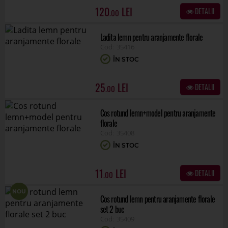
120
DETALII
.00
Ladita lemn pentru aranjamente florale
35416
ÎN STOC
25
DETALII
.00
Cos rotund lemn+model pentru aranjamente
florale
35408
ÎN STOC
11
DETALII
.00
NOU
Cos rotund lemn pentru aranjamente florale
set 2 buc
35409