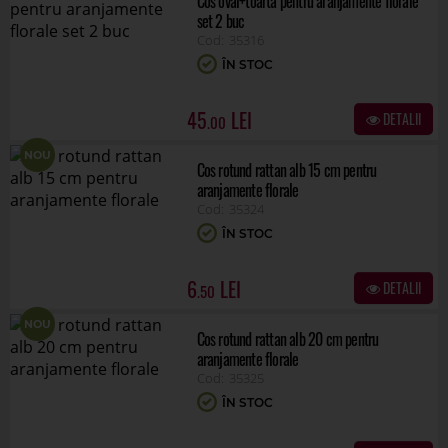
Cos oval+toarta pentru aranjamente florale
set 2 buc
35316
ÎN STOC
45
DETALII
.00
NOU
Cos rotund rattan alb 15 cm pentru
aranjamente florale
35324
ÎN STOC
6
DETALII
.50
NOU
Cos rotund rattan alb 20 cm pentru
aranjamente florale
35325
ÎN STOC