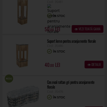
35481
ÎN STOC
50
VEZI TOATĂ GAMA
.00
Suport lemn pentru aranjamente florale
35486
ÎN STOC
40
DETALII
.00
NOU
Cos oval rattan gri pentru aranjamente
florale
35476
ÎN STOC