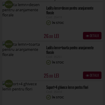
NOU
Ladita lemn+desen pentru aranjamente
florale
35419
ÎN STOC
26
DETALII
.00
NOU
Ladita lemn+toarta pentru aranjamente
florale
35251
ÎN STOC
25
DETALII
.00
NOU
Suport+4 ghivece lemn pentru flori
35414
ÎN STOC