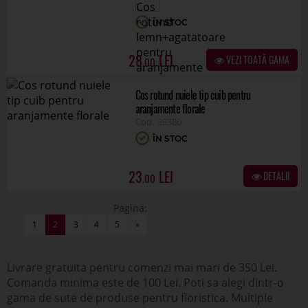
ÎN STOC
28
VEZI TOATĂ GAMA
.00
Cos rotund nuiele tip cuib pentru
aranjamente florale
35380
ÎN STOC
23
DETALII
.00
Pagina:
1
2
3
4
5
»
Livrare gratuita pentru comenzi mai mari de 350 Lei.
Comanda minima este de 100 Lei. Poti sa alegi dintr-o
gama de sute de produse pentru floristica. Multiple