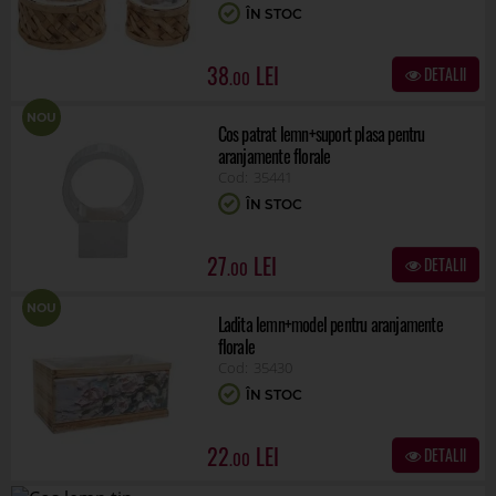
ÎN STOC
38
DETALII
.00
NOU
Cos patrat lemn+suport plasa pentru
aranjamente florale
35441
ÎN STOC
27
DETALII
.00
NOU
Ladita lemn+model pentru aranjamente
florale
35430
ÎN STOC
22
DETALII
.00