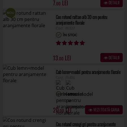
7
DETALII
.00
NOU
Cos rotund rattan alb 30 cm pentru
aranjamente florale
35327
ÎN STOC
13
DETALII
.00
Cub lemn+model pentru aranjamente florale
35405
ÎN STOC
20
VEZI TOATĂ GAMA
.00
Cos rotund crengi gri pentru aranjamente