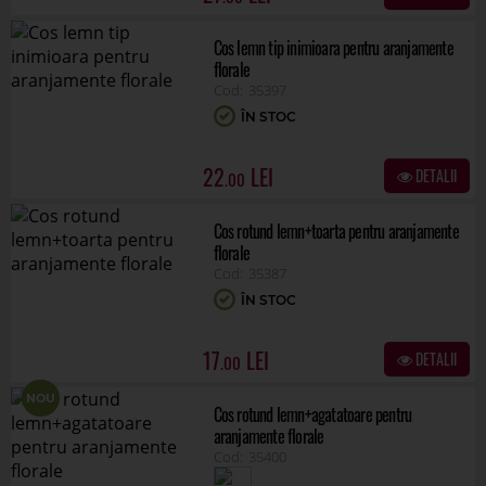
Cos lemn tip inimioara pentru aranjamente
florale
35397
ÎN STOC
22
DETALII
.00
Cos rotund lemn+toarta pentru aranjamente
florale
35387
ÎN STOC
17
DETALII
.00
NOU
Cos rotund lemn+agatatoare pentru
aranjamente florale
35400