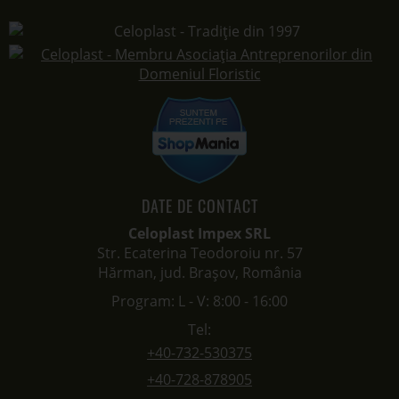
DATE DE CONTACT
Celoplast Impex SRL
Str. Ecaterina Teodoroiu nr. 57
Hărman, jud. Brașov, România
Program: L - V: 8:00 - 16:00
Tel:
+40-732-530375
+40-728-878905