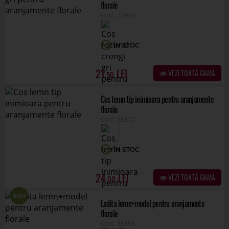
florale
33950
ÎN STOC
21
VEZI TOATĂ GAMA
.50
Cos lemn tip inimioara pentru aranjamente
florale
35372
ÎN STOC
24
VEZI TOATĂ GAMA
.00
NOU
Ladita lemn+model pentru aranjamente
florale
35398