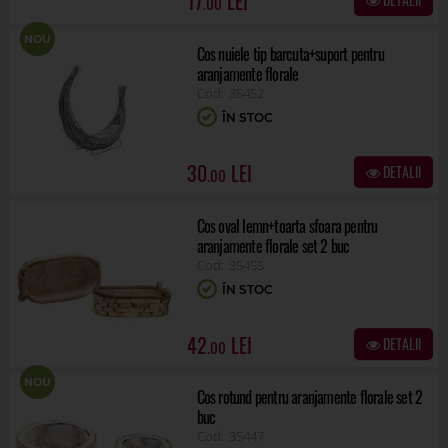
17
.00
NOU
Cos nuiele tip barcuta+suport pentru
aranjamente florale
35452
ÎN STOC
30
DETALII
.00
Cos oval lemn+toarta sfoara pentru
aranjamente florale set 2 buc
35455
ÎN STOC
42
DETALII
.00
NOU
Cos rotund pentru aranjamente florale set 2
buc
35447