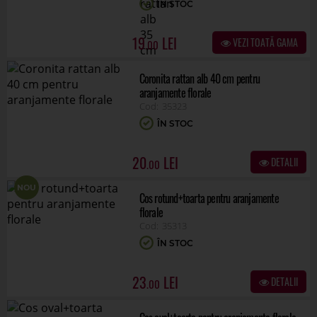
ÎN STOC
19
VEZI TOATĂ GAMA
.00
Coronita rattan alb 40 cm pentru
aranjamente florale
35323
ÎN STOC
20
DETALII
.00
NOU
Cos rotund+toarta pentru aranjamente
florale
35313
ÎN STOC
23
DETALII
.00