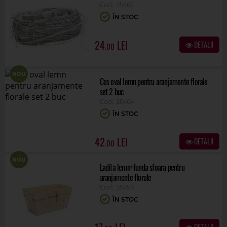
35462
ÎN STOC
24
DETALII
.00
NOU
Cos oval lemn pentru aranjamente florale
set 2 buc
35464
ÎN STOC
42
DETALII
.00
NOU
Ladita lemn+funda sfoara pentru
aranjamente florale
35456
ÎN STOC
DETALII