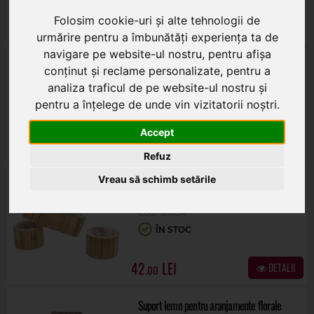
Folosim cookie-uri și alte tehnologii de
25
DETALII
.00
urmărire pentru a îmbunătăți experiența ta de
navigare pe website-ul nostru, pentru afișa
Cos patrat lemn pentru aranjamente florale
conținut și reclame personalizate, pentru a
35485
analiza traficul de pe website-ul nostru și
ÎN STOC
pentru a înțelege de unde vin vizitatorii noștri.
15
DETALII
Accept
.00
Refuz
NOU
Vreau să schimb setările
Cos oval lemn pentru aranjamente florale
set 3 buc
35484
ÎN STOC
42
DETALII
.00
Suport lemn pentru aranjamente florale