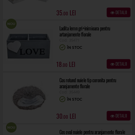
35
DETALII
.00
NOU
Ladita lemn gri+inimioara pentru
artanjamente florale
35471
ÎN STOC
18
DETALII
.00
Cos rotund nuiele tip coronita pentru
aranjamente florale
35449
ÎN STOC
30
DETALII
.00
NOU
Cos oval nuiele pentru aranjamente florale