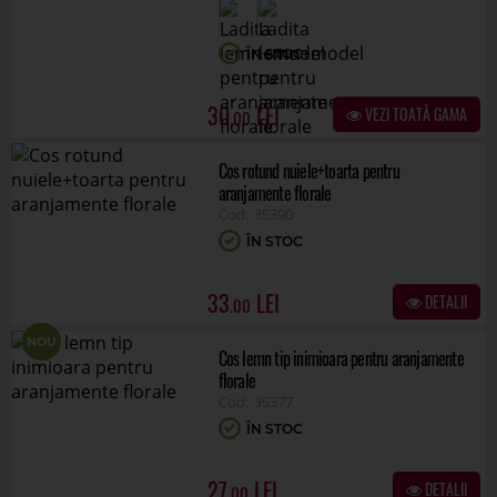
ÎN STOC
30
VEZI TOATĂ GAMA
.00
Cos rotund nuiele+toarta pentru
aranjamente florale
35390
ÎN STOC
33
DETALII
.00
NOU
Cos lemn tip inimioara pentru aranjamente
florale
35377
ÎN STOC
27
DETALII
.00