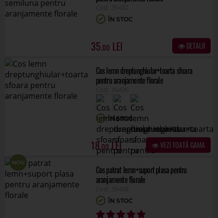
35432
ÎN STOC
35
DETALII
.00
Cos lemn dreptunghiular+toarta sfoara
pentru aranjamente florale
35435
ÎN STOC
18
VEZI TOATĂ GAMA
.00
NOU
Cos patrat lemn+suport plasa pentru
aranjamente florale
35438
ÎN STOC