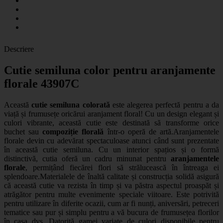
Descriere
Cutie semiluna color pentru aranjamente
florale 43907C
Această
cutie semiluna colorată
este alegerea perfectă pentru a da
viață și frumusețe oricărui aranjament floral! Cu un design elegant și
culori vibrante, această cutie este destinată să transforme orice
buchet sau
compoziție florală
într-o operă de artă.Aranjamentele
florale devin cu adevărat spectaculoase atunci când sunt prezentate
în această cutie semiluna. Cu un interior spațios și o formă
distinctivă, cutia oferă un cadru minunat pentru
aranjamentele
florale
, permițând fiecărei flori să strălucească în întreaga ei
splendoare.Materialele de înaltă calitate și construcția solidă asigură
că această cutie va rezista în timp și va păstra aspectul proaspăt și
atrăgător pentru multe evenimente speciale viitoare. Este potrivită
pentru utilizare în diferite ocazii, cum ar fi nunți, aniversări, petreceri
tematice sau pur și simplu pentru a vă bucura de frumusețea florilor
în casa dvs. Datorită gamei variate de culori disponibile pentru