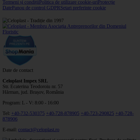
Termeni și condiții
Politica de utilizare cookie-uri
Protecție
Date
Panou de control GDPR
Setari preferinte cookie
Date de contact
Celoplast Impex SRL
Str. Ecaterina Teodoroiu nr. 57
Hărman, jud. Brașov, România
Program: L - V: 8:00 - 16:00
Tel:
+40-732-530375
+40-728-878905
+40-723-290825
+40-728-
878906
E-mail:
contact@celoplast.ro