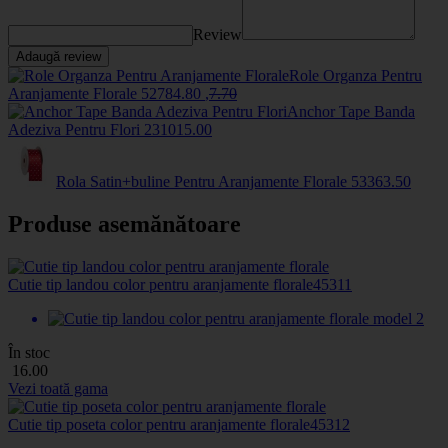
Review
Adaugă review
Role Organza Pentru
Aranjamente Florale
5278
4
.80
,
7
.70
Anchor Tape Banda
Adeziva Pentru Flori
2310
15
.00
Rola Satin+buline Pentru Aranjamente Florale
5336
3
.50
Produse asemănătoare
Cutie tip landou color pentru aranjamente florale
45311
În stoc
16
.00
Vezi toată gama
Cutie tip poseta color pentru aranjamente florale
45312