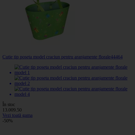
Cutie tip poseta model craciun pentru aranjamente florale
44464
În stoc
13
.00
9
.50
Vezi toată gama
-50%