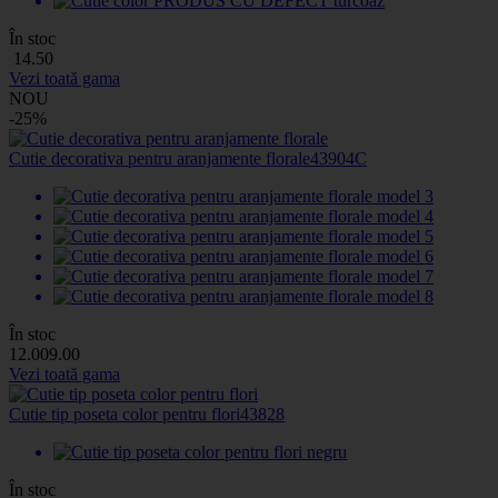
În stoc
14
.50
Vezi toată gama
NOU
-25%
Cutie decorativa pentru aranjamente florale
43904C
În stoc
12
.00
9
.00
Vezi toată gama
Cutie tip poseta color pentru flori
43828
În stoc