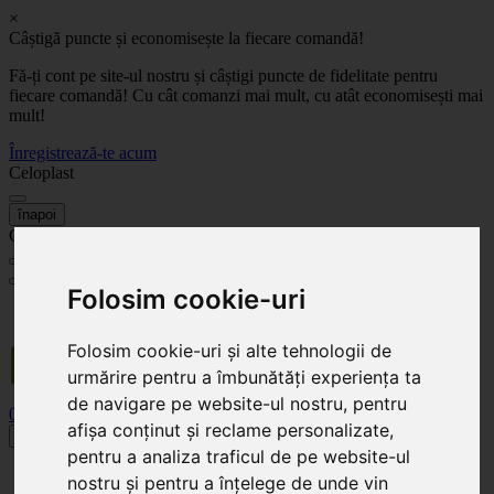
×
Câștigă puncte și economisește la fiecare comandă!
Fă-ți cont pe site-ul nostru și câștigi puncte de fidelitate pentru
fiecare comandă! Cu cât comanzi mai mult, cu atât economisești mai
mult!
Înregistrează-te acum
Celoplast
înapoi
Celoplast
Folosim cookie-uri
Transportul este GRATUIT pentru comenzile mai mari de 350 Lei. Comanda minimă în
valoare de 100 Lei. Expediere în 1 - 2 zile lucrătoare.
Folosim cookie-uri și alte tehnologii de
urmărire pentru a îmbunătăți experiența ta
de navigare pe website-ul nostru, pentru
0
0
afișa conținut și reclame personalizate,
Toggle navigation
pentru a analiza traficul de pe website-ul
Acasă
nostru și pentru a înțelege de unde vin