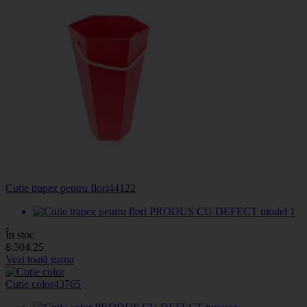
Cutie trapez pentru flori
44122
În stoc
8
.50
4
.25
Vezi toată gama
Cutie color
43765