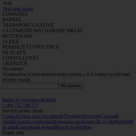
9
.00
Vezi toată gama
COMANDĂ
RAPIDĂ
TRANSPORT GRATUIT
LA COMENZI MAI MARI DE 300 LEI
RETURNARE
14 ZILE
POSIBILITĂȚI MULTIPLE
DE PLATĂ
CONSULTANȚĂ
GRATUITĂ
Newsletter
Abonează-te la newsletterul nostru pentru a fi la curent cu cele mai
recente noutăți.
Mă abonez
înapoi pe versiunea desktop
(+40) 732 530 375
Servicii pentru clienți
Contact
Despre noi
Cum cumpăr?
Întrebări frecvente
Comandă
rapidă
Livrarea comenzilor
Returnarea produselor în 14 zile
Modalități
de plată
Consultanță gratuită
Puncte de fidelitate
Pagini utile