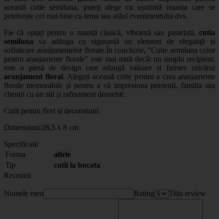
această cutie semiluna, puteți alege cu ușurință nuanța care se
potrivește cel mai bine cu tema sau stilul evenimentului dvs.
Fie că optați pentru o nuanță clasică, vibrantă sau pastelată,
cutia
semiluna
va adăuga cu siguranță un element de eleganță și
sofisticare aranjamentelor florale.În concluzie, "Cutie semiluna color
pentru aranjamente florale" este mai mult decât un simplu recipient;
este o piesă de design care adaugă valoare și farmec oricărui
aranjament floral
. Alegeți această cutie pentru a crea aranjamente
florale memorabile și pentru a vă impresiona prietenii, familia sau
clienții cu un stil și rafinament deosebit.
Cutii pentru flori si decoratiuni.
Dimensiuni:28,5 x 8 cm
Specificatii
Forma
altele
Tip
cutii la bucata
Recenzii
Numele meu
Rating
Titlu review