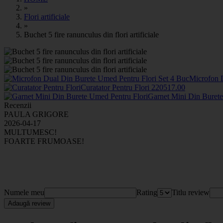
»
Flori artificiale
»
Buchet 5 fire ranunculus din flori artificiale
Microfon 
Curatator Pentru Flori
2205
17
.00
Garnet Mini Din Buret
Recenzii
PAULA GRIGORE
2026-04-17
MULTUMESC!
FOARTE FRUMOASE!
Numele meu
Rating
Titlu review
Adaugă review