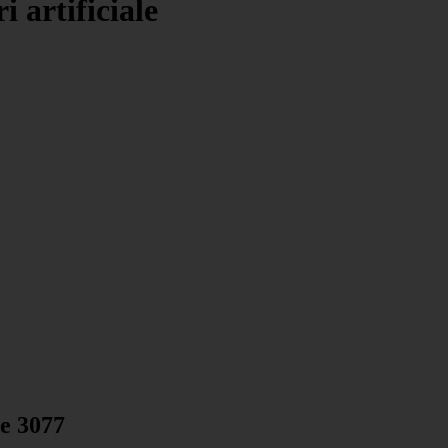
i artificiale
le 3077