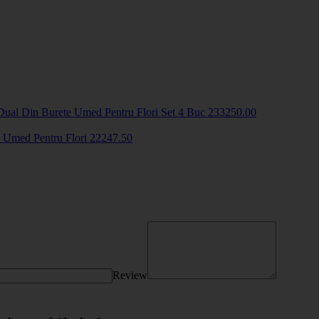
Dual Din Burete Umed Pentru Flori Set 4 Buc
2332
50
.00
e Umed Pentru Flori
2224
7
.50
Review