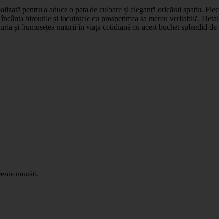
ealizată pentru a aduce o pata de culoare și eleganță oricărui spațiu. Fiec
a încânta birourile și locuințele cu prospețimea sa mereu veritabilă. Detal
uria și frumusețea naturii în viața cotidiană cu acest buchet splendid de fl
ente noutăți.