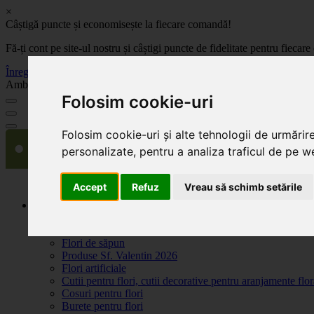
×
Câștigă puncte și economisește la fiecare comandă!
Fă-ți cont pe site-ul nostru și câștigi puncte de fidelitate pentru fie
Înregistrează-te acum
Ambalaje, decoratiuni si accesorii pentru flori. Produse de calitate la 
Folosim cookie-uri
Folosim cookie-uri și alte tehnologii de urmărir
personalizate, pentru a analiza traficul de pe we
Accept
Refuz
Vreau să schimb setările
Produse
Plante artificiale la ghiveci
Ambalaje pentru flori
Flori de săpun
Produse Sf. Valentin 2026
Flori artificiale
Cutii pentru flori, cutii decorative pentru aranjamente flor
Cosuri pentru flori
Burete pentru flori