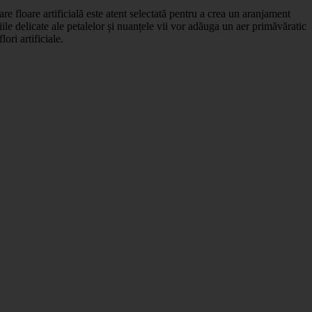
are floare artificială este atent selectată pentru a crea un aranjament
iile delicate ale petalelor și nuanțele vii vor adăuga un aer primăvăratic
ori artificiale.