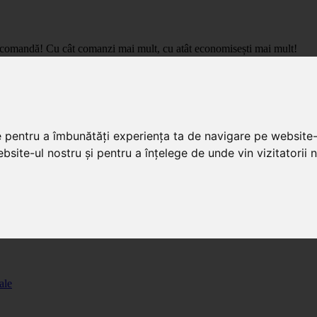
care comandă! Cu cât comanzi mai mult, cu atât economisești mai mult!
pret de importator, cu livrare in toata Romania.
e pentru a îmbunătăți experiența ta de navigare pe website-
bsite-ul nostru și pentru a înțelege de unde vin vizitatorii n
ale