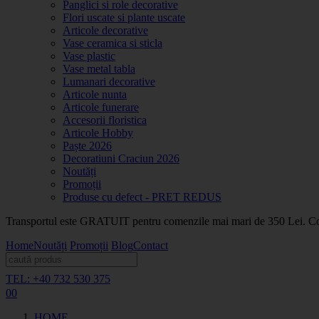
Panglici si role decorative
Flori uscate si plante uscate
Articole decorative
Vase ceramica si sticla
Vase plastic
Vase metal tabla
Lumanari decorative
Articole nunta
Articole funerare
Accesorii floristica
Articole Hobby
Paște 2026
Decoratiuni Craciun 2026
Noutăți
Promoții
Produse cu defect - PRET REDUS
Transportul este GRATUIT pentru comenzile mai mari de 350 Lei. Coma
Home
Noutăți
Promoții
Blog
Contact
TEL: +40 732 530 375
0
0
HOME