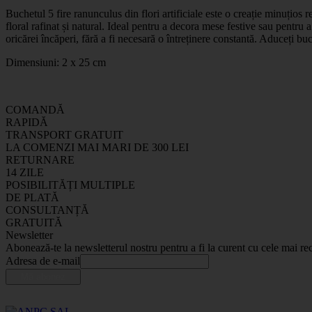
Buchetul 5 fire ranunculus din flori artificiale este o creație minuțios r
floral rafinat și natural. Ideal pentru a decora mese festive sau pentru 
oricărei încăperi, fără a fi necesară o întreținere constantă. Aduceți buc
Dimensiuni: 2 x 25 cm
COMANDĂ
RAPIDĂ
TRANSPORT GRATUIT
LA COMENZI MAI MARI DE 300 LEI
RETURNARE
14 ZILE
POSIBILITĂȚI MULTIPLE
DE PLATĂ
CONSULTANȚĂ
GRATUITĂ
Newsletter
Abonează-te la newsletterul nostru pentru a fi la curent cu cele mai rec
Adresa de e-mail